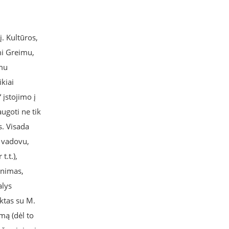
. Kultūros,
mi Greimu,
imu
kiai
 įstojimo į
augoti ne tik
s. Visada
o vadovu,
t.t.),
ynimas,
alys
iktas su M.
mą (dėl to