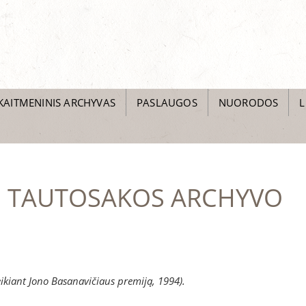
KAITMENINIS ARCHYVAS
PASLAUGOS
NUORODOS
L
IŲ TAUTOSAKOS ARCHYVO
 teikiant Jono Basanavičiaus premiją, 1994).