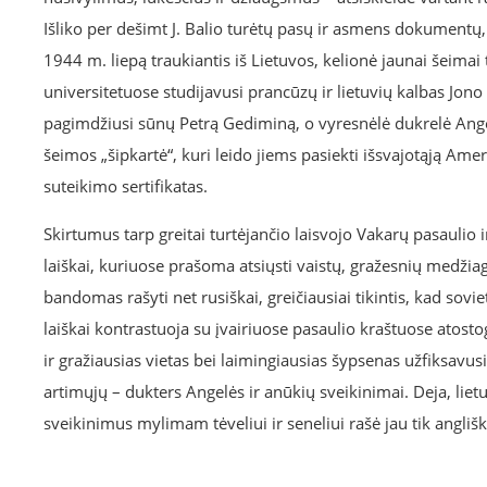
Išliko per dešimt J. Balio turėtų pasų ir asmens dokumentų,
1944 m. liepą traukiantis iš Lietuvos, kelionė jaunai šeimai t
universitetuose studijavusi prancūzų ir lietuvių kalbas Jo
pagimdžiusi sūnų Petrą Gediminą, o vyresnėlė dukrelė Angelė
šeimos „šipkartė“, kuri leido jiems pasiekti išsvajotąją Amerik
suteikimo sertifikatas.
Skirtumus tarp greitai turtėjančio laisvojo Vakarų pasaulio 
laiškai, kuriuose prašoma atsiųsti vaistų, gražesnių medžia
bandomas rašyti net rusiškai, greičiausiai tikintis, kad sovi
laiškai kontrastuoja su įvairiuose pasaulio kraštuose atostog
ir gražiausias vietas bei laimingiausias šypsenas užfiksavu
artimųjų – dukters Angelės ir anūkių sveikinimai. Deja, lietu
sveikinimus mylimam tėveliui ir seneliui rašė jau tik anglišk