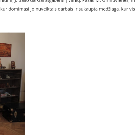
iumi, J. Balio daiktai atgabenti į Vilnių. Pasak M. Girniuvienės, 
ur domimasi jo nuveiktais darbais ir sukaupta medžiaga, kur vis