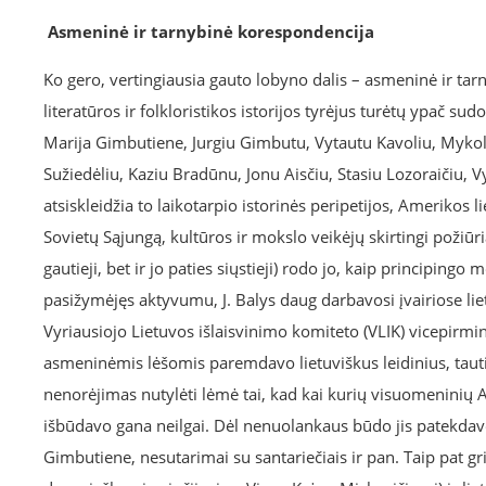
Asmeninė ir tarnybinė korespondencija
Ko gero, vertingiausia gauto lobyno dalis – asmeninė ir tar
literatūros ir folkloristikos istorijos tyrėjus turėtų ypač 
Marija Gimbutiene, Jurgiu Gimbutu, Vytautu Kavoliu, Mykol
Sužiedėliu, Kaziu Bradūnu, Jonu Aisčiu, Stasiu Lozoraičiu, 
atsiskleidžia to laikotarpio istorinės peripetijos, Amerikos l
Sovietų Sąjungą, kultūros ir mokslo veikėjų skirtingi požiūria
gautieji, bet ir jo paties siųstieji) rodo jo, kaip principin
pasižymėjęs aktyvumu, J. Balys daug darbavosi įvairiose liet
Vyriausiojo Lietuvos išlaisvinimo komiteto (VLIK) vicepirmini
asmeninėmis lėšomis paremdavo lietuviškus leidinius, tauti
nenorėjimas nutylėti lėmė tai, kad kai kurių visuomeninių 
išbūdavo gana neilgai. Dėl nenuolankaus būdo jis patekdavo 
Gimbutiene, nesutarimai su santariečiais ir pan. Taip pat g