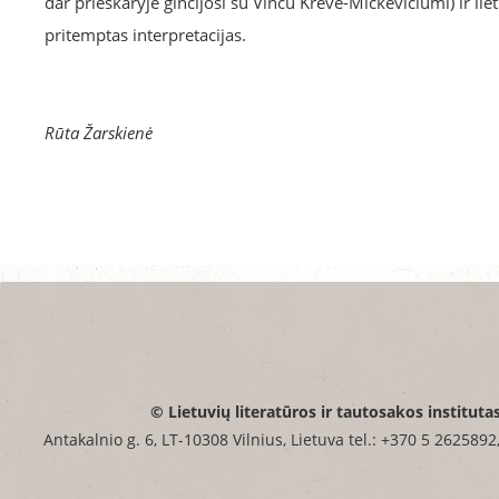
dar prieškaryje ginčijosi su Vincu Krėve-Mickevičiumi) ir lie
pritemptas interpretacijas.
Rūta Žarskienė
© Lietuvių literatūros ir tautosakos instituta
Antakalnio g. 6, LT-10308 Vilnius, Lietuva tel.: +370 5 2625892,