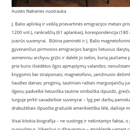
Austės Nakienės nuotrauka
J. Balio aplinką ir veiklą prievartinės emigracijos metais pri
1200 vnt.), rankraščių (61 aplankas), korespondencija (180 
įvairūs suvenyrai. Būtina paminėti ir J. Balio magnetofonini
gyvenančius pirmosios emigracijos bangos lietuvius darytų ga
asmeniniu archyvu grįžo ir dalelė jo sielos, kurią jaučiame 
prie kurio išsėdėtos ilgos apmąstymų valandos; nenuilstam
knygomis bei straipsniais; magnetofono, įamžinusio dešimt
liaudies dainas; proginių, tautiniais raštais marguojančių j
ilgesiu padvelkė lietuviška tautine simbolika išpuošti, grei
turguje pirkti savadarbiai suvenyrai – lyg per darbų pamoką i
drabužėliais išpuošta gražuolė amerikietiška lėlė, dailioje me
Visai kitokia biografija – ne sustingę ir nekintantys faktai, o
nusivylimus, lūkesčius ir džiaugsmus – atsiskleidė vartant