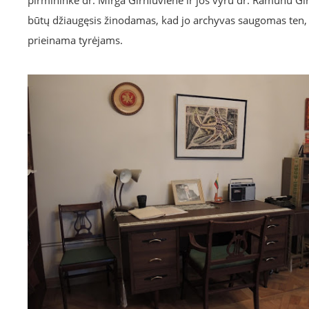
pirmininke dr. Mirga Girniuvienė ir jos vyru dr. Ramūnu Girn
būtų džiaugęsis žinodamas, kad jo archyvas saugomas ten, k
prieinama tyrėjams.