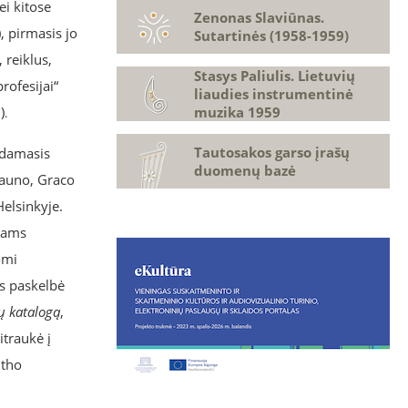
ei kitose
Zenonas Slaviūnas.
, pirmasis jo
Sutartinės (1958-1959)
 reiklus,
Stasys Paliulis. Lietuvių
rofesijai“
liaudies instrumentinė
)
muzika 1959
.
Tautosakos garso įrašų
ydamasis
duomenų bazė
Kauno, Graco
Helsinkyje.
ikams
omi
ys paskelbė
ų katalogą
,
itraukė į
itho