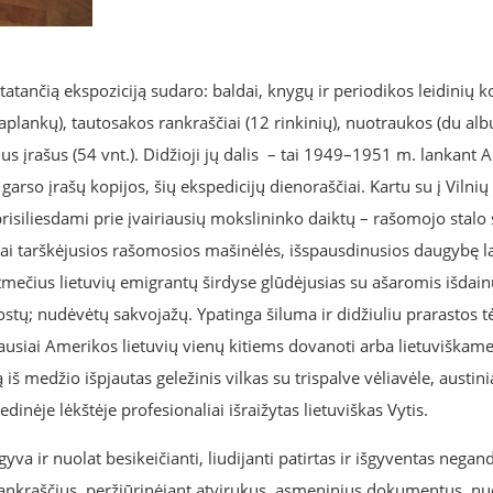
statančią ekspoziciją sudaro: baldai, knygų ir periodikos leidinių ko
aplankų), tautosakos rankraščiai (12 rinkinių), nuotraukos (du alb
us įrašus (54 vnt.). Didžioji jų dalis – tai 1949–1951 m. lankant 
rso įrašų kopijos, šių ekspedicijų dienoraščiai. Kartu su į Vilnių
prisiliesdami prie įvairiausių mokslininko daiktų – rašomojo stalo
ai tarškėjusios rašomosios mašinėlės, išspausdinusios daugybę la
mečius lietuvių emigrantų širdyse glūdėjusias su ašaromis išdai
uostų; nudėvėtų sakvojažų. Ypatinga šiluma ir didžiuliu prarastos 
čiausiai Amerikos lietuvių vienų kitiems dovanoti arba lietuviškam
š medžio išpjautas geležinis vilkas su trispalve vėliavėle, austinia
dinėje lėkštėje profesionaliai išraižytas lietuviškas Vytis.
 gyva ir nuolat besikeičianti, liudijanti patirtas ir išgyventas negan
 rankraščius, peržiūrinėjant atvirukus, asmeninius dokumentus, nu