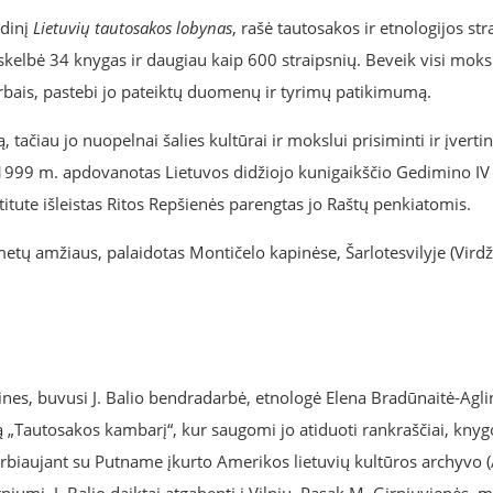
idinį
Lietuvių tautosakos lobynas
, rašė tautosakos ir etnologijos str
 paskelbė 34 knygas ir daugiau kaip 600 straipsnių. Beveik visi moks
darbais, pastebi jo pateiktų duomenų ir tyrimų patikimumą.
tačiau jo nuopelnai šalies kultūrai ir mokslui prisiminti ir įvertinti
1999 m. apdovanotas Lietuvos didžiojo kunigaikščio Gedimino IV 
itute išleistas Ritos Repšienės parengtas jo Raštų penkiatomis.
etų amžiaus, palaidotas Montičelo kapinėse, Šarlotesvilyje (Virdži
nes, buvusi J. Balio bendradarbė, etnologė Elena Bradūnaitė-Agli
 „Tautosakos kambarį“, kur saugomi jo atiduoti rankraščiai, knyg
rbiaujant su Putname įkurto Amerikos lietuvių kultūros archyvo 