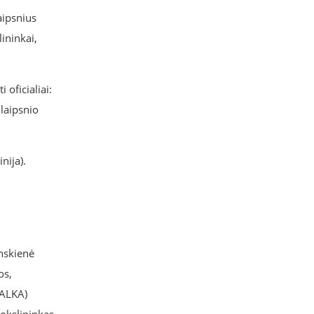
aipsnius
lininkai,
 oficialiai:
laipsnio
nija).
nskienė
os,
(ALKA)