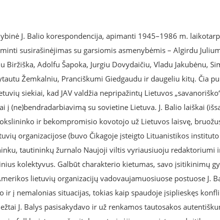
nybinė J. Balio korespondencija, apimanti 1945–1986 m. laikotarpį
sudominti susirašinėjimas su garsiomis asmenybėmis – Algirdu Juliu
u Biržiška, Adolfu Šapoka, Jurgiu Dovydaičiu, Vladu Jakubėnu, S
Vytautu Žemkalniu, Pranciškumi Giedgaudu ir daugeliu kitų. Čia pui
ietuvių siekiai, kad JAV valdžia nepripažintų Lietuvos „savanoriško“
i į (ne)bendradarbiavimą su sovietine Lietuva. J. Balio laiškai (išs
go mokslininko ir bekompromisio kovotojo už Lietuvos laisvę, bruožu
uvių organizacijose (buvo Čikagoje įsteigto Lituanistikos institut
nku, tautininkų žurnalo Naujoji viltis vyriausiuoju redaktoriumi ir 
nius kolektyvus. Galbūt charakterio kietumas, savo įsitikinimų g
Amerikos lietuvių organizacijų vadovaujamuosiuose postuose J. B
ir į nemalonias situacijas, tokias kaip spaudoje įsiplieskęs konfl
riežtai J. Balys pasisakydavo ir už renkamos tautosakos autentišku