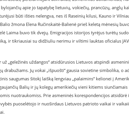
 bylojančių apie jo tapatybę lietuvių, vokiečių, prancūzų, anglų k
urėjusi būti išties nelengva, nes iš Raseinių kilusi, Kauno ir Vilnia
no Balio žmona Elena Ručinskaitė-Balienė prieš keletą mėnesių buv
 Laima buvo tik dvejų. Emigracijos istorijos tyrėjus turėtų sudom
ą, ir tikriausiai su didžiuliu nerimu ir viltimi lauktas oficialus JAV
ir už „geležinės uždangos“ atsidūrusios Lietuvos atspindi asmenini
gų drabužiams. Jų vokai „išpuošti“ gausia sovietine simbolika, o a
etinis saugumas šitokį laišką lengviau „palaimins“ kelionei į Ameri
aujančių Balių ir jų kolegų amerikiečių vieni kitiems siunčiamais a
siomis nuotraukomiss. Prie asmeninės korespondencijos atsidūrė ir
vybės puoselėtojo ir nuoširdaus Lietuvos patrioto vaikai ir vaikaič
ai.