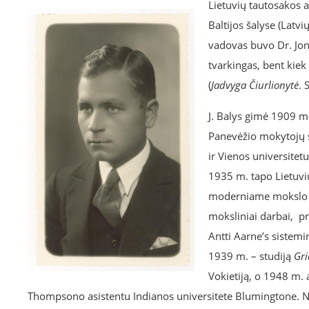
Lietuvių tautosakos a
Baltijos šalyse (Latv
vadovas buvo Dr. Jona
tvarkingas, bent kiek
(
Jadvyga Čiurlionytė
. 
J. Balys gimė 1909 m
Panevėžio mokytojų s
ir Vienos universitet
1935 m. tapo Lietuvi
moderniame mokslo ce
moksliniai darbai, pr
Antti Aarne’s sistem
1939 m. – studiją
Gri
Vokietiją, o 1948 m. 
Thompsono asistentu Indianos universitete Blumingtone. 