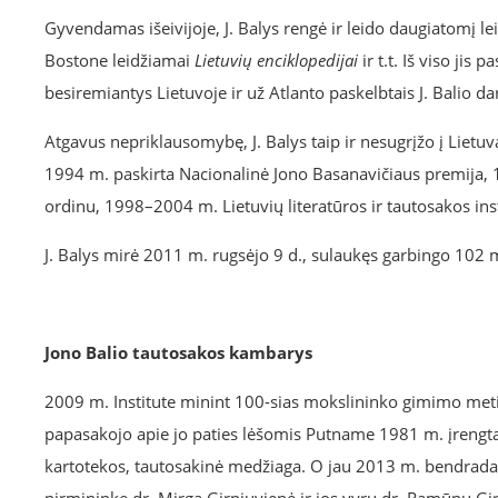
Gyvendamas išeivijoje, J. Balys rengė ir leido daugiatomį le
Bostone leidžiamai
Lietuvių enciklopedijai
ir t.t. Iš viso jis
besiremiantys Lietuvoje ir už Atlanto paskelbtais J. Balio 
Atgavus nepriklausomybę, J. Balys taip ir nesugrįžo į Lietuvą, 
1994 m. paskirta Nacionalinė Jono Basanavičiaus premija, 
ordinu, 1998–2004 m. Lietuvių literatūros ir tautosakos inst
J. Balys mirė 2011 m. rugsėjo 9 d., sulaukęs garbingo 102 m
Jono Balio tautosakos kambarys
2009 m. Institute minint 100-sias mokslininko gimimo meti
papasakojo apie jo paties lėšomis Putname 1981 m. įrengtą
kartotekos, tautosakinė medžiaga. O jau 2013 m. bendrada