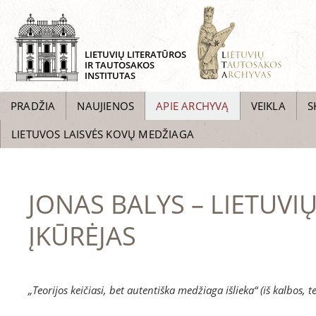
LIETUVIŲ LITERATŪROS
IR TAUTOSAKOS
INSTITUTAS
PRADŽIA
NAUJIENOS
APIE ARCHYVĄ
VEIKLA
S
LIETUVOS LAISVĖS KOVŲ MEDŽIAGA
JONAS BALYS – LIETUV
ĮKŪRĖJAS
„Teorijos keičiasi, bet autentiška medžiaga išlieka“ (iš kalbos,