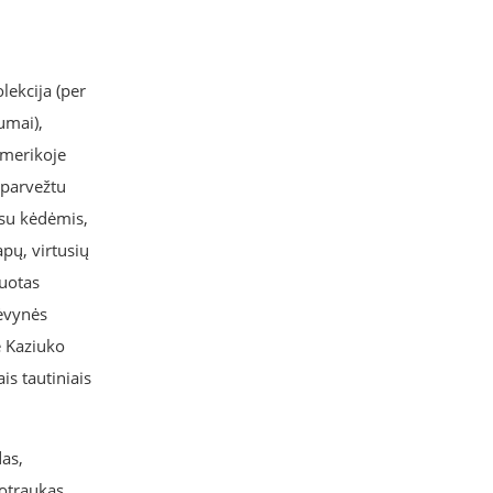
lekcija (per
umai),
Amerikoje
 parvežtu
 su kėdėmis,
pų, virtusių
nuotas
tėvynės
e Kaziuko
is tautiniais
das,
otraukas.