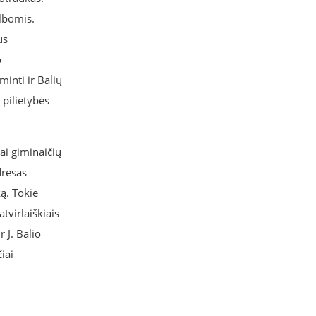
albomis.
us
o
inti ir Balių
 pilietybės
ai giminaičių
dresas
ką. Tokie
tvirlaiškiais
 J. Balio
iai