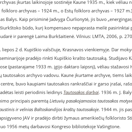
rchyvas įkurtas laikinojoje sostinėje Kaune 1935 m., kiek vėliau n
ių folkloro archyvas – 1924 m., o Estų folkloro archyvas – 1927 m.)
s Balys. Kaip prisiminė Jadvyga Čiurlionytė, jis buvo „energingas,
 šiurkštoko būdo, kurį kompensavo nepaprasta meilė pasirinktai p
Sudarė ir parengė Laima Burkšaitienė. Vilnius: LMTA, 2006, p. 270
. liepos 2 d. Kupiškio valsčiuje, Krasnavos vienkiemyje. Dar mok
eminarijoje pradėjo rinkti Kupiškio krašto tautosaką. Studijavo 
uose (pastarajame 1933 m. įgijo daktaro laipsnį), vėliau stažavosi 
ų tautosakos archyvo vadovu. Kaune įkurtame archyve, tiems la
ntre, buvo kaupiami tautosakos rankraščiai ir garso įrašai, raš
adėtas leisti periodinis leidinys
Tautosakos darbai
. 1936 m. J. Bal
inimo principais paremtą
Lietuvių pasakojamosios tautosakos motyv
austinis ir velnias Baltoskandijos kraštų tautosakoje
. 1944 m. jis pas
apsigyveno JAV ir pradėjo dirbti žymaus amerikiečių folkloristo St
Nuo 1956 metų darbavosi Kongreso bibliotekoje Vašingtone.