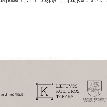
tuvių folkloristų, ypač mitologų, tyrinėjimų pagrįstumą, kritikavo u
s
 archive@llti.lt