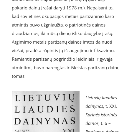
pokario dainų įrašai daryti 1978 m.). Nepaisant to,
kad sovietinės okupacijos metais partizaninio karo
atmintis buvo užgniaužta, o patriotinės dainos
draudžiamos, iki mūsų dienų išliko daugybė įrašų.
Atgimimo metais partizanų dainos imtos dainuoti
viešai, pradėta rūpintis jų išsaugojimu ir fiksavimu.
Remiantis partizanų pogrindžio leidiniais ir gyvąja
atmintimi, buvo parengtas ir išleistas partizanų dainų
tomas:
Lietuvių liaudies
dainynas
, t. XXI.
Karinės istorinės
dainos
, t. 6 –
Partizanų dainos
.