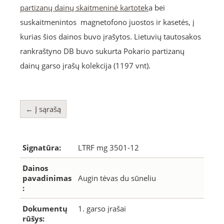
partizanų dainų skaitmeninė kartotek
a bei
suskaitmenintos magnetofono juostos ir kasetės, į
kurias šios dainos buvo įrašytos. Lietuvių tautosakos
rankraštyno DB buvo sukurta Pokario partizanų
dainų garso įrašų kolekcija (1197 vnt).
← Į sąrašą
Signatūra:
LTRF mg 3501-12
Dainos
pavadinimas
Augin tėvas du sūneliu
:
Dokumentų
1. garso įrašai
rūšys: