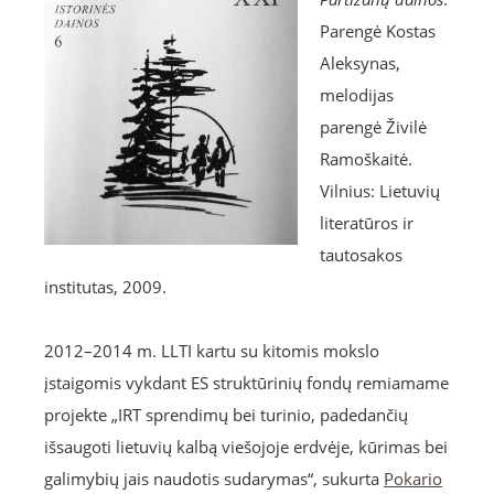
Parengė Kostas
Aleksynas,
melodijas
parengė Živilė
Ramoškaitė.
Vilnius: Lietuvių
literatūros ir
tautosakos
institutas, 2009.
2012–2014 m. LLTI kartu su kitomis mokslo
įstaigomis vykdant ES struktūrinių fondų remiamame
projekte „IRT sprendimų bei turinio, padedančių
išsaugoti lietuvių kalbą viešojoje erdvėje, kūrimas bei
galimybių jais naudotis sudarymas“, sukurta
Pokario