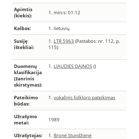
Apimtis
1. min:s: 01:12
(kiekis):
Kalbos:
1. lietuvių
Susiję
1.
LTR 5963
(Pastabos: nr. 112, p.
ištekliai:
115)
Duomenų
1.
LIAUDIES DAINOS
()
klasifikacija
(žanrinis
skirstymas):
Pateikimo
1.
vokalinis folkloro pateikimas
būdas:
Užrašymo
1989
metai:
Užrašytojas:
1.
Bronė Stundžienė