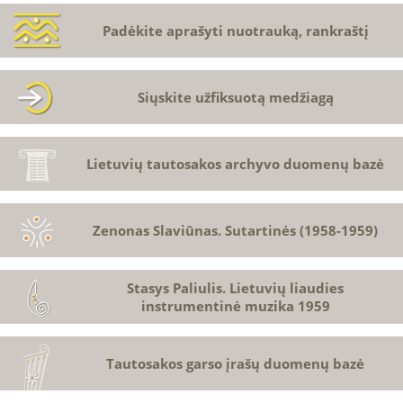
Padėkite aprašyti nuotrauką, rankraštį
Siųskite užfiksuotą medžiagą
Lietuvių tautosakos archyvo duomenų bazė
Zenonas Slaviūnas. Sutartinės (1958-1959)
Stasys Paliulis. Lietuvių liaudies
instrumentinė muzika 1959
Tautosakos garso įrašų duomenų bazė