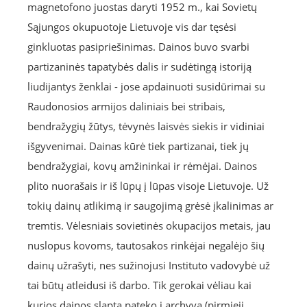
magnetofono juostas daryti 1952 m., kai Sovietų
Sąjungos okupuotoje Lietuvoje vis dar tęsėsi
ginkluotas pasipriešinimas. Dainos buvo svarbi
partizaninės tapatybės dalis ir sudėtingą istoriją
liudijantys ženklai - jose apdainuoti susidūrimai su
Raudonosios armijos daliniais bei stribais,
bendražygių žūtys, tėvynės laisvės siekis ir vidiniai
išgyvenimai. Dainas kūrė tiek partizanai, tiek jų
bendražygiai, kovų amžininkai ir rėmėjai. Dainos
plito nuorašais ir iš lūpų į lūpas visoje Lietuvoje. Už
tokių dainų atlikimą ir saugojimą grėsė įkalinimas ar
tremtis. Vėlesniais sovietinės okupacijos metais, jau
nuslopus kovoms, tautosakos rinkėjai negalėjo šių
dainų užrašyti, nes sužinojusi Instituto vadovybė už
tai būtų atleidusi iš darbo. Tik gerokai vėliau kai
kurios dainos slapta pateko į archyvą (pirmieji