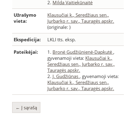
2.
Milda Vaitiekūnaitė
Užrašymo
Klausučiai k., Seredžiaus sen.,
vieta:
Jurbarko r. sav., Tauragės apskr.
(originale: )
Ekspedicija:
LKLI tts. eksp.
Pateikėjai:
1.
Bronė Gudžiūnienė-Dapkutė
,
gyvenamoji vieta:
Klausučiai k.,
Seredžiaus sen., Jurbarko r. sav.,
Tauragės apskr.
2.
J. Gudžiūnas
, gyvenamoji vieta:
Klausučiai k., Seredžiaus sen.,
Jurbarko r. sav., Tauragės apskr.
← Į sąrašą