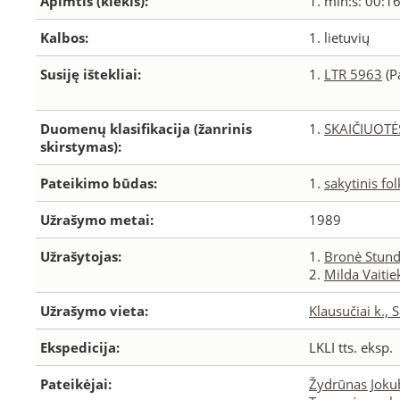
Apimtis (kiekis):
1. min:s: 00:1
Kalbos:
1. lietuvių
Susiję ištekliai:
1.
LTR 5963
(P
Duomenų klasifikacija (žanrinis
1.
SKAIČIUOTĖ
skirstymas):
Pateikimo būdas:
1.
sakytinis fo
Užrašymo metai:
1989
Užrašytojas:
1.
Bronė Stund
2.
Milda Vaitie
Užrašymo vieta:
Klausučiai k., 
Ekspedicija:
LKLI tts. eksp.
Pateikėjai:
Žydrūnas Jok