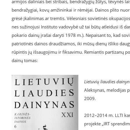
armijos daliniais bei stribais, bendražygių žūtys, tėvynės lais
bendražygiai, kovų amžininkai ir rėmėjai. Dainos plito nuoraš
grėsė įkalinimas ar tremtis. Vėlesniais sovietinės okupacijo
nes sužinojusi Instituto vadovybė už tai būtų atleidusi iš da
pokario dainų įrašai daryti 1978 m.). Nepaisant to, kad sov
patriotinės dainos draudžiamos, iki mūsų dienų išliko daug
rūpintis jų išsaugojimu ir fiksavimu. Remiantis partizanų pog
dainų tomas:
Lietuvių liaudies dainyn
Aleksynas, melodijas pa
2009.
2012–2014 m. LLTI kar
projekte „IRT sprendimų