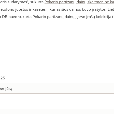
dotis sudarymas“, sukurta
Pokario partizanų dainų skaitmeninė ka
ofono juostos ir kasetės, į kurias šios dainos buvo įrašytos. Lie
 DB buvo sukurta Pokario partizanų dainų garso įrašų kolekcija 
-25
per jūrą