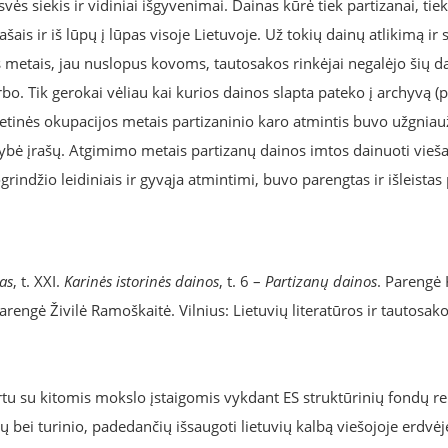
vės siekis ir vidiniai išgyvenimai. Dainas kūrė tiek partizanai, tiek
ais ir iš lūpų į lūpas visoje Lietuvoje. Už tokių dainų atlikimą ir
s metais, jau nuslopus kovoms, tautosakos rinkėjai negalėjo šių da
rbo. Tik gerokai vėliau kai kurios dainos slapta pateko į archyvą (p
ietinės okupacijos metais partizaninio karo atmintis buvo užgniau
ybė įrašų. Atgimimo metais partizanų dainos imtos dainuoti vieša
rindžio leidiniais ir gyvąja atmintimi, buvo parengtas ir išleistas
as
, t. XXI.
Karinės istorinės dainos
, t. 6 –
Partizanų dainos
. Parengė 
rengė Živilė Ramoškaitė. Vilnius: Lietuvių literatūros ir tautosakos
tu su kitomis mokslo įstaigomis vykdant ES struktūrinių fondų
 bei turinio, padedančių išsaugoti lietuvių kalbą viešojoje erdvė