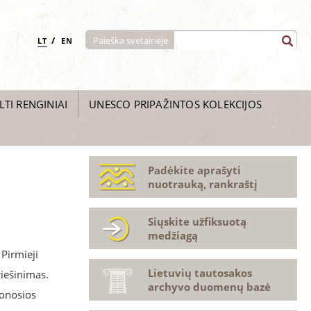
/
Paieška svetainėje
LT
EN
LTI RENGINIAI
UNESCO PRIPAŽINTOS KOLEKCIJOS
Padėkite aprašyti
nuotrauką, rankraštį
Siųskite užfiksuotą
medžiagą
 Pirmieji
Lietuvių tautosakos
riešinimas.
archyvo duomenų bazė
donosios