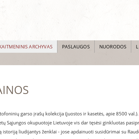
KAITMENINIS ARCHYVAS
PASLAUGOS
NUORODOS
L
AINOS
oninių garso įrašų kolekcija (juostos ir kasetės, apie 8500 val.).
etų Sąjungos okupuotoje Lietuvoje vis dar tęsėsi ginkluotas pasip
 istoriją liudijantys ženklai - jose apdainuoti susidūrimai su Rau