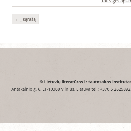
Tauragės apskr
← Į sąrašą
© Lietuvių literatūros ir tautosakos instituta
Antakalnio g. 6, LT-10308 Vilnius, Lietuva tel.: +370 5 2625892,