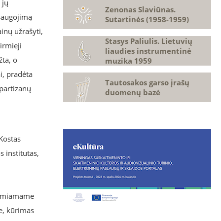
 jų
Zenonas Slaviūnas.
 saugojimą
Sutartinės (1958-1959)
inų užrašyti,
Stasys Paliulis. Lietuvių
irmieji
liaudies instrumentinė
žta, o
muzika 1959
i, pradėta
Tautosakos garso įrašų
 partizanų
duomenų bazė
Kostas
 institutas,
 remiamame
je, kūrimas