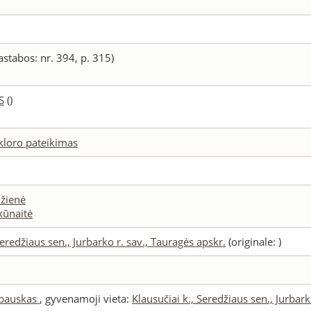
6
astabos: nr. 394, p. 315)
S
()
lkloro pateikimas
žienė
kūnaitė
Seredžiaus sen., Jurbarko r. sav., Tauragės apskr.
(originale: )
ubauskas
, gyvenamoji vieta:
Klausučiai k., Seredžiaus sen., Jurbarko