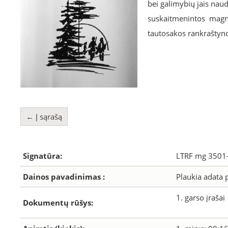
bei galimybių jais nau
suskaitmenintos magnet
tautosakos rankraštyno
← Į sąrašą
Signatūra:
LTRF mg 3501
Dainos pavadinimas :
Plaukia adata 
1. garso įrašai
Dokumentų rūšys: