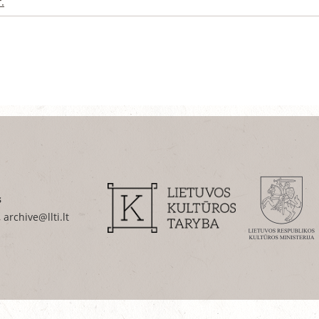
.
s
 archive@llti.lt