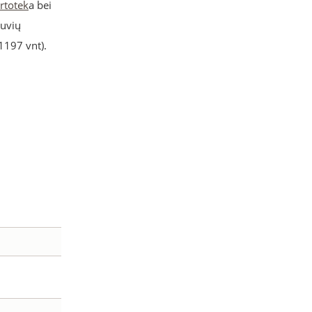
rtotek
a bei
tuvių
(1197 vnt).