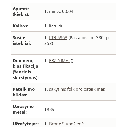
Apimtis
1. min:s: 00:04
(kiekis):
Kalbos:
1. lietuvių
Susiję
1.
LTR 5963
(Pastabos: nr. 330, p.
ištekliai:
252)
Duomenų
1.
ERZINIMAI
()
klasifikacija
(žanrinis
skirstymas):
Pateikimo
1.
sakytinis folkloro pateikimas
būdas:
Užrašymo
1989
metai:
Užrašytojas:
1.
Bronė Stundžienė