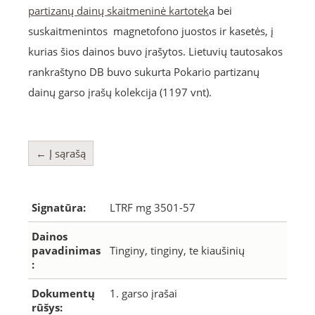
partizanų dainų skaitmeninė kartotek
a bei
suskaitmenintos magnetofono juostos ir kasetės, į
kurias šios dainos buvo įrašytos. Lietuvių tautosakos
rankraštyno DB buvo sukurta Pokario partizanų
dainų garso įrašų kolekcija (1197 vnt).
← Į sąrašą
Signatūra:
LTRF mg 3501-57
Dainos
pavadinimas
Tinginy, tinginy, te kiaušinių
:
Dokumentų
1. garso įrašai
rūšys: