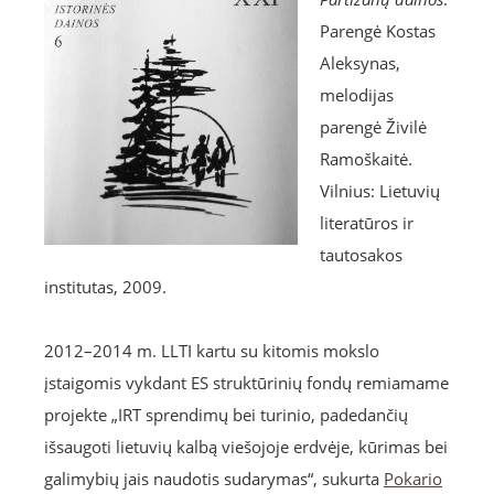
Parengė Kostas
Aleksynas,
melodijas
parengė Živilė
Ramoškaitė.
Vilnius: Lietuvių
literatūros ir
tautosakos
institutas, 2009.
2012–2014 m. LLTI kartu su kitomis mokslo
įstaigomis vykdant ES struktūrinių fondų remiamame
projekte „IRT sprendimų bei turinio, padedančių
išsaugoti lietuvių kalbą viešojoje erdvėje, kūrimas bei
galimybių jais naudotis sudarymas“, sukurta
Pokario