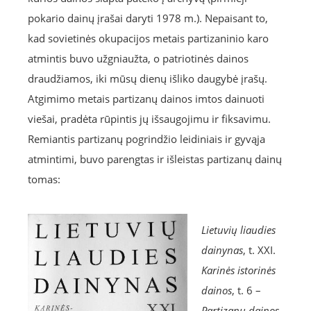
pokario dainų įrašai daryti 1978 m.). Nepaisant to,
kad sovietinės okupacijos metais partizaninio karo
atmintis buvo užgniaužta, o patriotinės dainos
draudžiamos, iki mūsų dienų išliko daugybė įrašų.
Atgimimo metais partizanų dainos imtos dainuoti
viešai, pradėta rūpintis jų išsaugojimu ir fiksavimu.
Remiantis partizanų pogrindžio leidiniais ir gyvąja
atmintimi, buvo parengtas ir išleistas partizanų dainų
tomas:
Lietuvių liaudies
dainynas
, t. XXI.
Karinės istorinės
dainos
, t. 6 –
Partizanų dainos
.