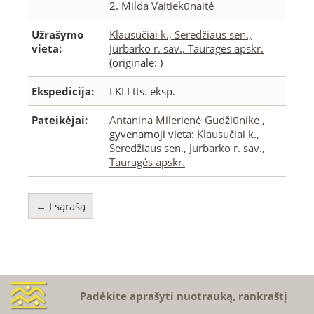
2.
Milda Vaitiekūnaitė
Užrašymo
Klausučiai k., Seredžiaus sen.,
vieta:
Jurbarko r. sav., Tauragės apskr.
(originale: )
Ekspedicija:
LKLI tts. eksp.
Pateikėjai:
Antanina Milerienė-Gudžiūnikė
,
gyvenamoji vieta:
Klausučiai k.,
Seredžiaus sen., Jurbarko r. sav.,
Tauragės apskr.
← Į sąrašą
Padėkite aprašyti nuotrauką, rankraštį