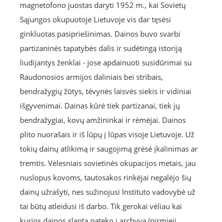
magnetofono juostas daryti 1952 m., kai Sovietų
Sąjungos okupuotoje Lietuvoje vis dar tęsėsi
ginkluotas pasipriešinimas. Dainos buvo svarbi
partizaninės tapatybės dalis ir sudėtingą istoriją
liudijantys ženklai - jose apdainuoti susidūrimai su
Raudonosios armijos daliniais bei stribais,
bendražygių žūtys, tėvynės laisvės siekis ir vidiniai
išgyvenimai. Dainas kūrė tiek partizanai, tiek jų
bendražygiai, kovų amžininkai ir rėmėjai. Dainos
plito nuorašais ir iš lūpų į lūpas visoje Lietuvoje. Už
tokių dainų atlikimą ir saugojimą grėsė įkalinimas ar
tremtis. Vėlesniais sovietinės okupacijos metais, jau
nuslopus kovoms, tautosakos rinkėjai negalėjo šių
dainų užrašyti, nes sužinojusi Instituto vadovybė už
tai būtų atleidusi iš darbo. Tik gerokai vėliau kai
kurios dainos slapta pateko į archyvą (pirmieji