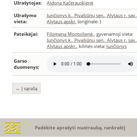
Užrašytojas:
Aldona Kačerauskienė
Užrašymo
Junčionys k., Pivašiūnų sen., Alytaus r. sav.
vieta:
Alytaus apskr.
(originale: )
Pateikėjai:
Filomena Montvilienė
, gyvenamoji vieta:
Junčionys k., Pivašiūnų sen., Alytaus r. sav.
Alytaus apskr.
, kilmės vieta:
Junčionys
Garso
duomenys:
← Į sąrašą
Padėkite aprašyti nuotrauką, rankraštį