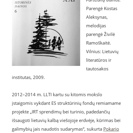
Parengė Kostas
Aleksynas,
melodijas
parengė Živilė
Ramoškaitė.
Vilnius: Lietuvių
literatūros ir
tautosakos
institutas, 2009.
2012–2014 m. LLTI kartu su kitomis mokslo
įstaigomis vykdant ES struktūrinių fondų remiamame
projekte „IRT sprendimų bei turinio, padedančių
išsaugoti lietuvių kalbą viešojoje erdvėje, kūrimas bei
galimybių jais naudotis sudarymas“, sukurta
Pokario