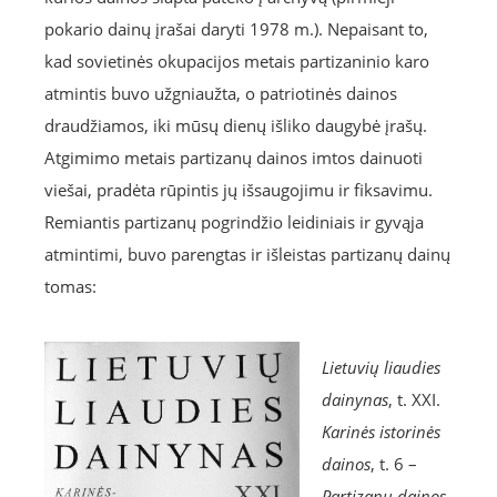
pokario dainų įrašai daryti 1978 m.). Nepaisant to,
kad sovietinės okupacijos metais partizaninio karo
atmintis buvo užgniaužta, o patriotinės dainos
draudžiamos, iki mūsų dienų išliko daugybė įrašų.
Atgimimo metais partizanų dainos imtos dainuoti
viešai, pradėta rūpintis jų išsaugojimu ir fiksavimu.
Remiantis partizanų pogrindžio leidiniais ir gyvąja
atmintimi, buvo parengtas ir išleistas partizanų dainų
tomas:
Lietuvių liaudies
dainynas
, t. XXI.
Karinės istorinės
dainos
, t. 6 –
Partizanų dainos
.