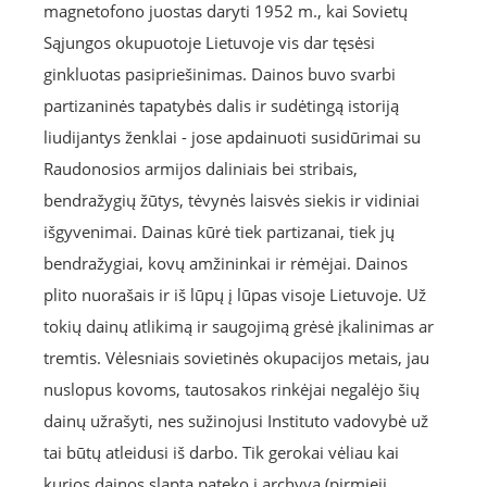
magnetofono juostas daryti 1952 m., kai Sovietų
Sąjungos okupuotoje Lietuvoje vis dar tęsėsi
ginkluotas pasipriešinimas. Dainos buvo svarbi
partizaninės tapatybės dalis ir sudėtingą istoriją
liudijantys ženklai - jose apdainuoti susidūrimai su
Raudonosios armijos daliniais bei stribais,
bendražygių žūtys, tėvynės laisvės siekis ir vidiniai
išgyvenimai. Dainas kūrė tiek partizanai, tiek jų
bendražygiai, kovų amžininkai ir rėmėjai. Dainos
plito nuorašais ir iš lūpų į lūpas visoje Lietuvoje. Už
tokių dainų atlikimą ir saugojimą grėsė įkalinimas ar
tremtis. Vėlesniais sovietinės okupacijos metais, jau
nuslopus kovoms, tautosakos rinkėjai negalėjo šių
dainų užrašyti, nes sužinojusi Instituto vadovybė už
tai būtų atleidusi iš darbo. Tik gerokai vėliau kai
kurios dainos slapta pateko į archyvą (pirmieji