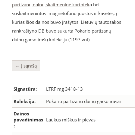
partizanų dainų skaitmeninė kartotek
a bei
suskaitmenintos magnetofono juostos ir kasetės, į
kurias šios dainos buvo įrašytos. Lietuvių tautosakos
rankraštyno DB buvo sukurta Pokario partizanų
dainų garso įrašų kolekcija (1197 vnt).
← Į sąrašą
Signatūra:
LTRF mg 3418-13
Kolekcija:
Pokario partizanų dainų garso įrašai
Dainos
pavadinimas
Laukus miškus ir pievas
: