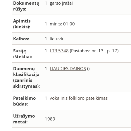
Dokumentų
1. garso įrašai
rūšys:
Apimtis
1. min:s: 01:00
(kiekis):
Kalbos:
1. lietuvių
Susiję
1.
LTR 5748
(Pastabos: nr. 13., p. 17)
ištekliai:
Duomenų
1.
LIAUDIES DAINOS
()
klasifikacija
(žanrinis
skirstymas):
Pateikimo
1.
vokalinis folkloro pateikimas
būdas:
Užrašymo
1989
metai: