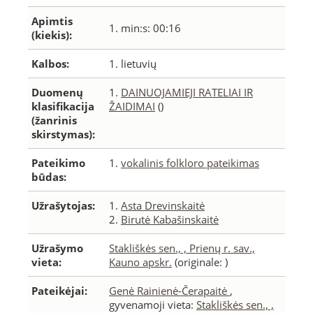
Apimtis
1. min:s: 00:16
(kiekis):
Kalbos:
1. lietuvių
Duomenų
1.
DAINUOJAMIEJI RATELIAI IR
klasifikacija
ŽAIDIMAI
()
(žanrinis
skirstymas):
Pateikimo
1.
vokalinis folkloro pateikimas
būdas:
Užrašytojas:
1.
Asta Drevinskaitė
2.
Birutė Kabašinskaitė
Užrašymo
Stakliškės sen., , Prienų r. sav.,
vieta:
Kauno apskr.
(originale: )
Pateikėjai:
Genė Rainienė-Čerapaitė
,
gyvenamoji vieta:
Stakliškės sen., ,