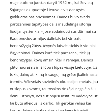
magnetofono juostas daryti 1952 m., kai Sovietų
Sąjungos okupuotoje Lietuvoje vis dar tęsėsi
ginkluotas pasipriešinimas. Dainos buvo svarbi
partizaninės tapatybės dalis ir sudėtingą istoriją
liudijantys ženklai - jose apdainuoti susidūrimai su
Raudonosios armijos daliniais bei stribais,
bendražygių žūtys, tėvynės laisvės siekis ir vidiniai
išgyvenimai. Dainas kūrė tiek partizanai, tiek jų
bendražygiai, kovų amžininkai ir rėmėjai. Dainos
plito nuorašais ir iš lūpų į lūpas visoje Lietuvoje. Už
tokių dainų atlikimą ir saugojimą grėsė įkalinimas ar
tremtis. Vėlesniais sovietinės okupacijos metais, jau
nuslopus kovoms, tautosakos rinkėjai negalėjo šių
dainų užrašyti, nes sužinojusi Instituto vadovybė už
tai būtų atleidusi iš darbo. Tik gerokai vėliau kai
kurios dainos slapta pateko į archyvą (pirmieji