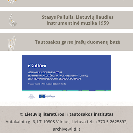
Stasys Paliulis. Lietuvių liaudies
instrumentinė muzika 1959
Tautosakos garso įrašų duomenų bazė
© Lietuvių literatūros ir tautosakos institutas
Antakalnio g. 6, LT-10308 Vilnius, Lietuva tel.: +370 5 2625892,
archive@llti.lt