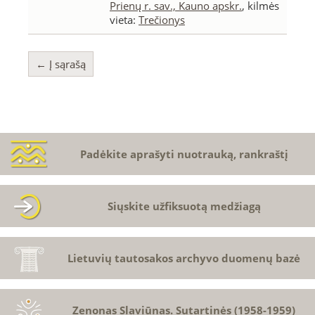
Prienų r. sav., Kauno apskr.
, kilmės
vieta:
Trečionys
← Į sąrašą
Padėkite aprašyti nuotrauką, rankraštį
Siųskite užfiksuotą medžiagą
Lietuvių tautosakos archyvo duomenų bazė
Zenonas Slaviūnas. Sutartinės (1958-1959)