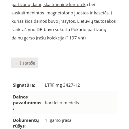
partizanų dainų skaitmeninė kartotek
a bei
suskaitmenintos magnetofono juostos ir kasetės, į
kurias šios dainos buvo įrašytos. Lietuvių tautosakos
rankraštyno DB buvo sukurta Pokario partizanų
dainų garso įrašų kolekcija (1197 vnt).
← Į sąrašą
Signatūra:
LTRF mg 3427-12
Dainos
pavadinimas
Karklelio medelis
:
Dokumentų
1. garso įrašai
rūšys: