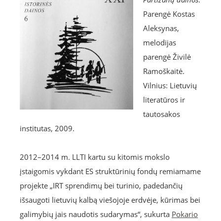
Parengė Kostas
Aleksynas,
melodijas
parengė Živilė
Ramoškaitė.
Vilnius: Lietuvių
literatūros ir
tautosakos
institutas, 2009.
2012–2014 m. LLTI kartu su kitomis mokslo
įstaigomis vykdant ES struktūrinių fondų remiamame
projekte „IRT sprendimų bei turinio, padedančių
išsaugoti lietuvių kalbą viešojoje erdvėje, kūrimas bei
galimybių jais naudotis sudarymas“, sukurta
Pokario