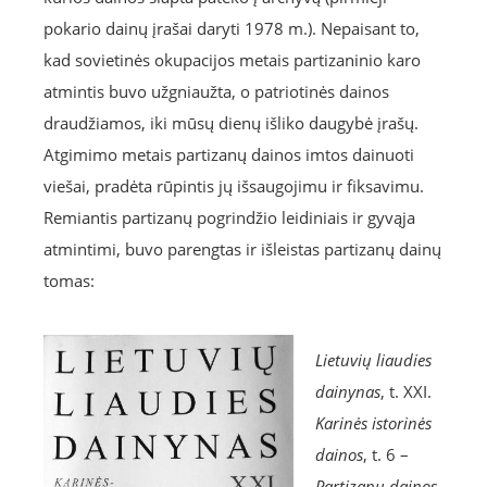
pokario dainų įrašai daryti 1978 m.). Nepaisant to,
kad sovietinės okupacijos metais partizaninio karo
atmintis buvo užgniaužta, o patriotinės dainos
draudžiamos, iki mūsų dienų išliko daugybė įrašų.
Atgimimo metais partizanų dainos imtos dainuoti
viešai, pradėta rūpintis jų išsaugojimu ir fiksavimu.
Remiantis partizanų pogrindžio leidiniais ir gyvąja
atmintimi, buvo parengtas ir išleistas partizanų dainų
tomas:
Lietuvių liaudies
dainynas
, t. XXI.
Karinės istorinės
dainos
, t. 6 –
Partizanų dainos
.