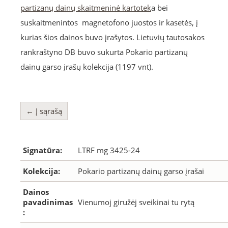
partizanų dainų skaitmeninė kartotek
a bei
suskaitmenintos magnetofono juostos ir kasetės, į
kurias šios dainos buvo įrašytos. Lietuvių tautosakos
rankraštyno DB buvo sukurta Pokario partizanų
dainų garso įrašų kolekcija (1197 vnt).
← Į sąrašą
Signatūra:
LTRF mg 3425-24
Kolekcija:
Pokario partizanų dainų garso įrašai
Dainos
pavadinimas
Vienumoj giružėj sveikinai tu rytą
: