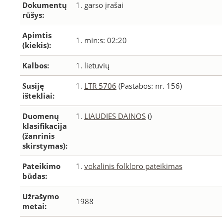
Dokumentų
1. garso įrašai
rūšys:
Apimtis
1. min:s: 02:20
(kiekis):
Kalbos:
1. lietuvių
Susiję
1.
LTR 5706
(Pastabos: nr. 156)
ištekliai:
Duomenų
1.
LIAUDIES DAINOS
()
klasifikacija
(žanrinis
skirstymas):
Pateikimo
1.
vokalinis folkloro pateikimas
būdas:
Užrašymo
1988
metai: