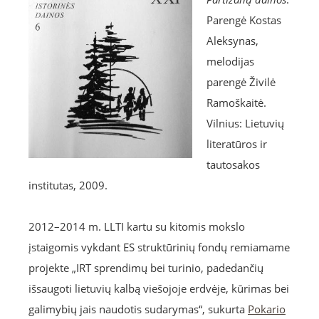
Parengė Kostas
Aleksynas,
melodijas
parengė Živilė
Ramoškaitė.
Vilnius: Lietuvių
literatūros ir
tautosakos
institutas, 2009.
2012–2014 m. LLTI kartu su kitomis mokslo
įstaigomis vykdant ES struktūrinių fondų remiamame
projekte „IRT sprendimų bei turinio, padedančių
išsaugoti lietuvių kalbą viešojoje erdvėje, kūrimas bei
galimybių jais naudotis sudarymas“, sukurta
Pokario