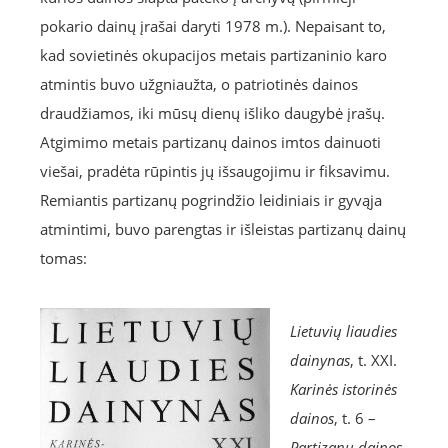
pokario dainų įrašai daryti 1978 m.). Nepaisant to,
kad sovietinės okupacijos metais partizaninio karo
atmintis buvo užgniaužta, o patriotinės dainos
draudžiamos, iki mūsų dienų išliko daugybė įrašų.
Atgimimo metais partizanų dainos imtos dainuoti
viešai, pradėta rūpintis jų išsaugojimu ir fiksavimu.
Remiantis partizanų pogrindžio leidiniais ir gyvąja
atmintimi, buvo parengtas ir išleistas partizanų dainų
tomas:
Lietuvių liaudies
dainynas
, t. XXI.
Karinės istorinės
dainos
, t. 6 –
Partizanų dainos
.