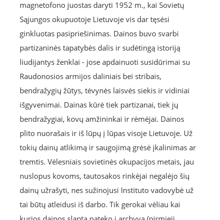
magnetofono juostas daryti 1952 m., kai Sovietų
Sąjungos okupuotoje Lietuvoje vis dar tęsėsi
ginkluotas pasipriešinimas. Dainos buvo svarbi
partizaninės tapatybės dalis ir sudėtingą istoriją
liudijantys ženklai - jose apdainuoti susidūrimai su
Raudonosios armijos daliniais bei stribais,
bendražygių žūtys, tėvynės laisvės siekis ir vidiniai
išgyvenimai. Dainas kūrė tiek partizanai, tiek jų
bendražygiai, kovų amžininkai ir rėmėjai. Dainos
plito nuorašais ir iš lūpų į lūpas visoje Lietuvoje. Už
tokių dainų atlikimą ir saugojimą grėsė įkalinimas ar
tremtis. Vėlesniais sovietinės okupacijos metais, jau
nuslopus kovoms, tautosakos rinkėjai negalėjo šių
dainų užrašyti, nes sužinojusi Instituto vadovybė už
tai būtų atleidusi iš darbo. Tik gerokai vėliau kai
kurios dainos slapta pateko į archyvą (pirmieji