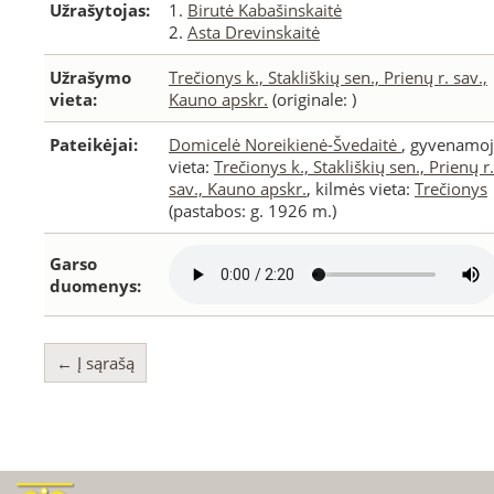
Užrašytojas:
1.
Birutė Kabašinskaitė
2.
Asta Drevinskaitė
Užrašymo
Trečionys k., Stakliškių sen., Prienų r. sav.,
vieta:
Kauno apskr.
(originale: )
Pateikėjai:
Domicelė Noreikienė-Švedaitė
, gyvenamoj
vieta:
Trečionys k., Stakliškių sen., Prienų r.
sav., Kauno apskr.
, kilmės vieta:
Trečionys
(pastabos: g. 1926 m.)
Garso
duomenys:
← Į sąrašą