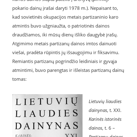
pokario dainų įrašai daryti 1978 m.). Nepaisant to,
kad sovietinės okupacijos metais partizaninio karo
atmintis buvo užgniaužta, o patriotinės dainos
draudžiamos, iki mūsų dienų išliko daugybė įrašų.
Atgimimo metais partizanų dainos imtos dainuoti
viešai, pradėta rūpintis jų išsaugojimu ir fiksavimu.
Remiantis partizanų pogrindžio leidiniais ir gyvąja
atmintimi, buvo parengtas ir išleistas partizanų dainų
tomas:
Lietuvių liaudies
dainynas
, t. XXI.
Karinės istorinės
dainos
, t. 6 –
Partizanų dainos
.