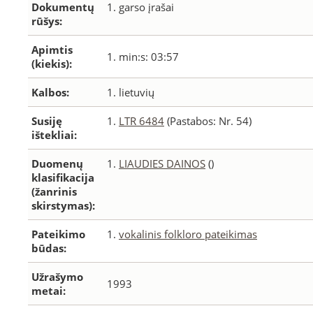
Dokumentų
1. garso įrašai
rūšys:
Apimtis
1. min:s: 03:57
(kiekis):
Kalbos:
1. lietuvių
Susiję
1.
LTR 6484
(Pastabos: Nr. 54)
ištekliai:
Duomenų
1.
LIAUDIES DAINOS
()
klasifikacija
(žanrinis
skirstymas):
Pateikimo
1.
vokalinis folkloro pateikimas
būdas:
Užrašymo
1993
metai: