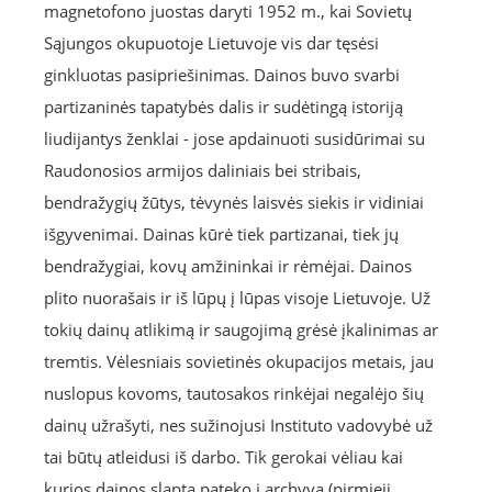
magnetofono juostas daryti 1952 m., kai Sovietų
Sąjungos okupuotoje Lietuvoje vis dar tęsėsi
ginkluotas pasipriešinimas. Dainos buvo svarbi
partizaninės tapatybės dalis ir sudėtingą istoriją
liudijantys ženklai - jose apdainuoti susidūrimai su
Raudonosios armijos daliniais bei stribais,
bendražygių žūtys, tėvynės laisvės siekis ir vidiniai
išgyvenimai. Dainas kūrė tiek partizanai, tiek jų
bendražygiai, kovų amžininkai ir rėmėjai. Dainos
plito nuorašais ir iš lūpų į lūpas visoje Lietuvoje. Už
tokių dainų atlikimą ir saugojimą grėsė įkalinimas ar
tremtis. Vėlesniais sovietinės okupacijos metais, jau
nuslopus kovoms, tautosakos rinkėjai negalėjo šių
dainų užrašyti, nes sužinojusi Instituto vadovybė už
tai būtų atleidusi iš darbo. Tik gerokai vėliau kai
kurios dainos slapta pateko į archyvą (pirmieji