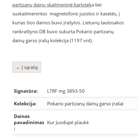
partizanų dainų skaitmeninė kartotek
a bei
suskaitmenintos magnetofono juostos ir kasetės, į
kurias šios dainos buvo įrašytos. Lietuvių tautosakos
rankraštyno DB buvo sukurta Pokario partizanų
dainų garso įrašų kolekcija (1197 vnt).
← Į sąrašą
Signatūra:
LTRF mg 3893-50
Kolekcija:
Pokario partizanų dainų garso įrašai
Dainos
pavadinimas
Kur Juodupė plaukė
: