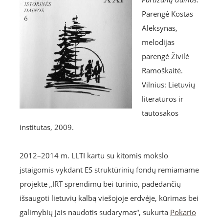
Parengė Kostas
Aleksynas,
melodijas
parengė Živilė
Ramoškaitė.
Vilnius: Lietuvių
literatūros ir
tautosakos
institutas, 2009.
2012–2014 m. LLTI kartu su kitomis mokslo
įstaigomis vykdant ES struktūrinių fondų remiamame
projekte „IRT sprendimų bei turinio, padedančių
išsaugoti lietuvių kalbą viešojoje erdvėje, kūrimas bei
galimybių jais naudotis sudarymas“, sukurta
Pokario