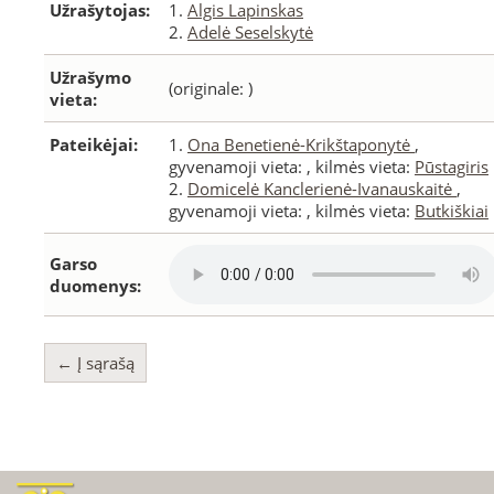
Užrašytojas:
1.
Algis Lapinskas
2.
Adelė Seselskytė
Užrašymo
(originale: )
vieta:
Pateikėjai:
1.
Ona Benetienė-Krikštaponytė
,
gyvenamoji vieta:
, kilmės vieta:
Pūstagiris
2.
Domicelė Kanclerienė-Ivanauskaitė
,
gyvenamoji vieta:
, kilmės vieta:
Butkiškiai
Garso
duomenys:
← Į sąrašą