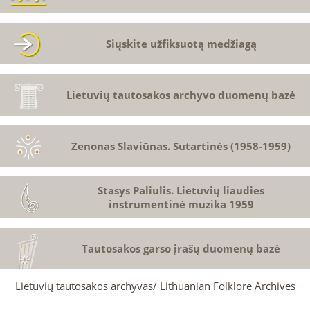
Siųskite užfiksuotą medžiagą
Lietuvių tautosakos archyvo duomenų bazė
Zenonas Slaviūnas. Sutartinės (1958-1959)
Stasys Paliulis. Lietuvių liaudies
instrumentinė muzika 1959
Tautosakos garso įrašų duomenų bazė
Lietuvių tautosakos archyvas/ Lithuanian Folklore Archives