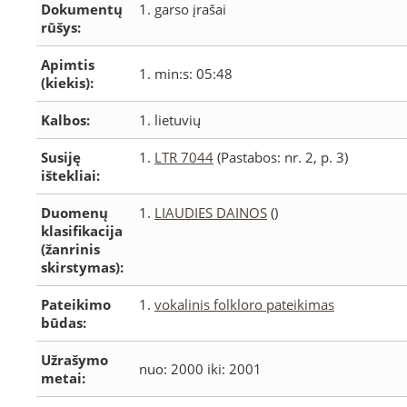
Dokumentų
1. garso įrašai
rūšys:
Apimtis
1. min:s: 05:48
(kiekis):
Kalbos:
1. lietuvių
Susiję
1.
LTR 7044
(Pastabos: nr. 2, p. 3)
ištekliai:
Duomenų
1.
LIAUDIES DAINOS
()
klasifikacija
(žanrinis
skirstymas):
Pateikimo
1.
vokalinis folkloro pateikimas
būdas:
Užrašymo
nuo: 2000 iki: 2001
metai: