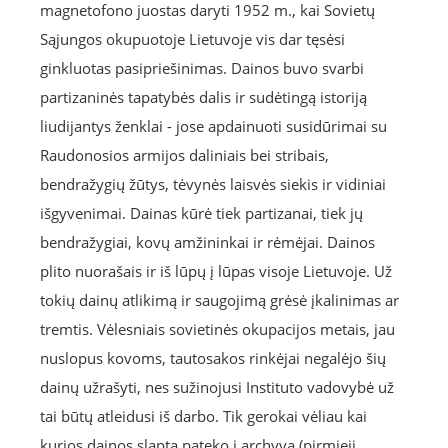
magnetofono juostas daryti 1952 m., kai Sovietų
Sąjungos okupuotoje Lietuvoje vis dar tęsėsi
ginkluotas pasipriešinimas. Dainos buvo svarbi
partizaninės tapatybės dalis ir sudėtingą istoriją
liudijantys ženklai - jose apdainuoti susidūrimai su
Raudonosios armijos daliniais bei stribais,
bendražygių žūtys, tėvynės laisvės siekis ir vidiniai
išgyvenimai. Dainas kūrė tiek partizanai, tiek jų
bendražygiai, kovų amžininkai ir rėmėjai. Dainos
plito nuorašais ir iš lūpų į lūpas visoje Lietuvoje. Už
tokių dainų atlikimą ir saugojimą grėsė įkalinimas ar
tremtis. Vėlesniais sovietinės okupacijos metais, jau
nuslopus kovoms, tautosakos rinkėjai negalėjo šių
dainų užrašyti, nes sužinojusi Instituto vadovybė už
tai būtų atleidusi iš darbo. Tik gerokai vėliau kai
kurios dainos slapta pateko į archyvą (pirmieji