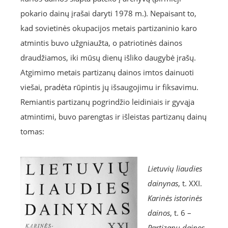
pokario dainų įrašai daryti 1978 m.). Nepaisant to,
kad sovietinės okupacijos metais partizaninio karo
atmintis buvo užgniaužta, o patriotinės dainos
draudžiamos, iki mūsų dienų išliko daugybė įrašų.
Atgimimo metais partizanų dainos imtos dainuoti
viešai, pradėta rūpintis jų išsaugojimu ir fiksavimu.
Remiantis partizanų pogrindžio leidiniais ir gyvąja
atmintimi, buvo parengtas ir išleistas partizanų dainų
tomas:
Lietuvių liaudies
dainynas
, t. XXI.
Karinės istorinės
dainos
, t. 6 –
Partizanų dainos
.