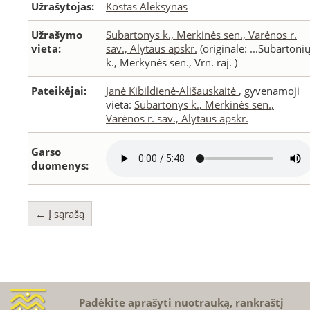
Užrašytojas:
Kostas Aleksynas
Užrašymo
Subartonys k., Merkinės sen., Varėnos r.
vieta:
sav., Alytaus apskr.
(originale: ...Subartoni
k., Merkynės sen., Vrn. raj. )
Pateikėjai:
Janė Kibildienė-Ališauskaitė
, gyvenamoji
vieta:
Subartonys k., Merkinės sen.,
Varėnos r. sav., Alytaus apskr.
Garso
duomenys:
← Į sąrašą
Padėkite aprašyti nuotrauką, rankraštį