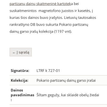
partizanų dainų skaitmeninė kartotek
a bei
suskaitmenintos magnetofono juostos ir kasetės, į
kurias šios dainos buvo įrašytos. Lietuvių tautosakos
rankraštyno DB buvo sukurta Pokario partizanų
dainų garso įrašų kolekcija (1197 vnt).
← Į sąrašą
Signatūra:
LTRF k 727-01
Kolekcija:
Pokario partizanų dainų garso įrašai
Dainos
pavadinimas
Šiltam gegužy, kai sklaidė obelų žiedai
: