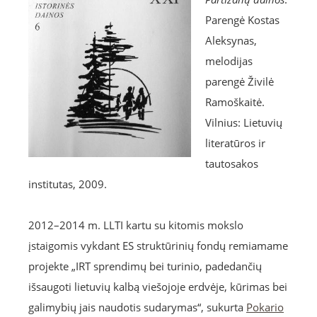
Parengė Kostas
Aleksynas,
melodijas
parengė Živilė
Ramoškaitė.
Vilnius: Lietuvių
literatūros ir
tautosakos
institutas, 2009.
2012–2014 m. LLTI kartu su kitomis mokslo
įstaigomis vykdant ES struktūrinių fondų remiamame
projekte „IRT sprendimų bei turinio, padedančių
išsaugoti lietuvių kalbą viešojoje erdvėje, kūrimas bei
galimybių jais naudotis sudarymas“, sukurta
Pokario