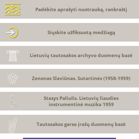
Padėkite aprašyti nuotrauką, rankraštį
Siųskite užfiksuotą medžiagą
Lietuvių tautosakos archyvo duomenų bazė
Zenonas Slaviūnas. Sutartinės (1958-1959)
Stasys Paliulis. Lietuvių liaudies
instrumentinė muzika 1959
Tautosakos garso įrašų duomenų bazė