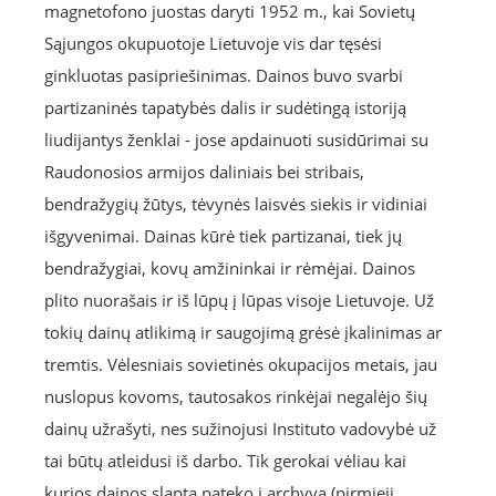
magnetofono juostas daryti 1952 m., kai Sovietų
Sąjungos okupuotoje Lietuvoje vis dar tęsėsi
ginkluotas pasipriešinimas. Dainos buvo svarbi
partizaninės tapatybės dalis ir sudėtingą istoriją
liudijantys ženklai - jose apdainuoti susidūrimai su
Raudonosios armijos daliniais bei stribais,
bendražygių žūtys, tėvynės laisvės siekis ir vidiniai
išgyvenimai. Dainas kūrė tiek partizanai, tiek jų
bendražygiai, kovų amžininkai ir rėmėjai. Dainos
plito nuorašais ir iš lūpų į lūpas visoje Lietuvoje. Už
tokių dainų atlikimą ir saugojimą grėsė įkalinimas ar
tremtis. Vėlesniais sovietinės okupacijos metais, jau
nuslopus kovoms, tautosakos rinkėjai negalėjo šių
dainų užrašyti, nes sužinojusi Instituto vadovybė už
tai būtų atleidusi iš darbo. Tik gerokai vėliau kai
kurios dainos slapta pateko į archyvą (pirmieji