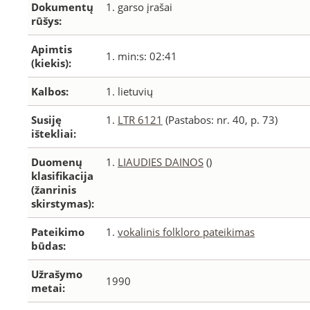
Dokumentų
1. garso įrašai
rūšys:
Apimtis
1. min:s: 02:41
(kiekis):
Kalbos:
1. lietuvių
Susiję
1.
LTR 6121
(Pastabos: nr. 40, p. 73)
ištekliai:
Duomenų
1.
LIAUDIES DAINOS
()
klasifikacija
(žanrinis
skirstymas):
Pateikimo
1.
vokalinis folkloro pateikimas
būdas:
Užrašymo
1990
metai: