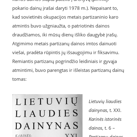
pokario dainų įrašai daryti 1978 m.). Nepaisant to,
kad sovietinės okupacijos metais partizaninio karo
atmintis buvo užgniaužta, o patriotinės dainos
draudžiamos, iki mūsų dienų išliko daugybė įrašų.
Atgimimo metais partizanų dainos imtos dainuoti
viešai, pradėta rūpintis jų išsaugojimu ir fiksavimu.
Remiantis partizanų pogrindžio leidiniais ir gyvąja
atmintimi, buvo parengtas ir išleistas partizanų dainų
tomas:
Lietuvių liaudies
dainynas
, t. XXI.
Karinės istorinės
dainos
, t. 6 –
Partizanų dainos
.