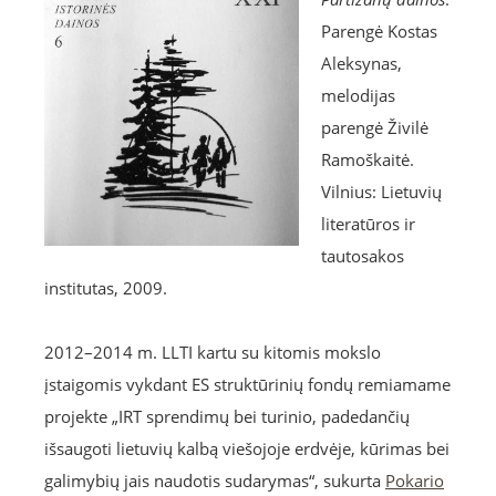
Parengė Kostas
Aleksynas,
melodijas
parengė Živilė
Ramoškaitė.
Vilnius: Lietuvių
literatūros ir
tautosakos
institutas, 2009.
2012–2014 m. LLTI kartu su kitomis mokslo
įstaigomis vykdant ES struktūrinių fondų remiamame
projekte „IRT sprendimų bei turinio, padedančių
išsaugoti lietuvių kalbą viešojoje erdvėje, kūrimas bei
galimybių jais naudotis sudarymas“, sukurta
Pokario