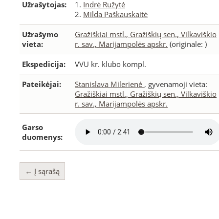
Užrašytojas:
1.
Indrė Ružytė
2.
Milda Paškauskaitė
Užrašymo
Gražiškiai mstl., Gražiškių sen., Vilkaviškio
vieta:
r. sav., Marijampolės apskr.
(originale: )
Ekspedicija:
VVU kr. klubo kompl.
Pateikėjai:
Stanislava Milerienė
, gyvenamoji vieta:
Gražiškiai mstl., Gražiškių sen., Vilkaviškio
r. sav., Marijampolės apskr.
Garso
duomenys:
← Į sąrašą