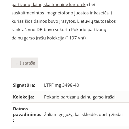
partizanų dainų skaitmeninė kartotek
a bei
suskaitmenintos magnetofono juostos ir kasetės, į
kurias šios dainos buvo įrašytos. Lietuvių tautosakos
rankraštyno DB buvo sukurta Pokario partizanų
dainų garso įrašų kolekcija (1197 vnt).
← Į sąrašą
Signatūra:
LTRF mg 3498-40
Kolekcija:
Pokario partizanų dainų garso įrašai
Dainos
pavadinimas
Žaliam gegužy, kai skleidės obelų žiedai
: