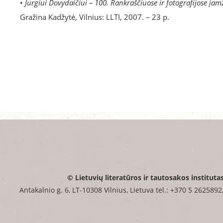
•
Jurgiui Dovydaičiui – 100. Rankraščiuose ir fotografijose įa
Gražina Kadžytė, Vilnius: LLTI, 2007. – 23 p.
© Lietuvių literatūros ir tautosakos instituta
Antakalnio g. 6, LT-10308 Vilnius, Lietuva tel.: +370 5 2625892,