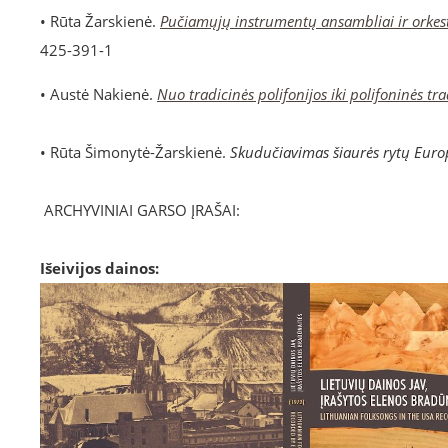
• Rūta Žarskienė.
Pučiamųjų instrumentų ansambliai ir orkestr
425-391-1
• Austė Nakienė.
Nuo tradicinės polifonijos iki polifoninės tr
• Rūta Šimonytė-Žarskienė.
Skudučiavimas šiaurės rytų Euro
ARCHYVINIAI GARSO ĮRAŠAI:
Išeivijos dainos: