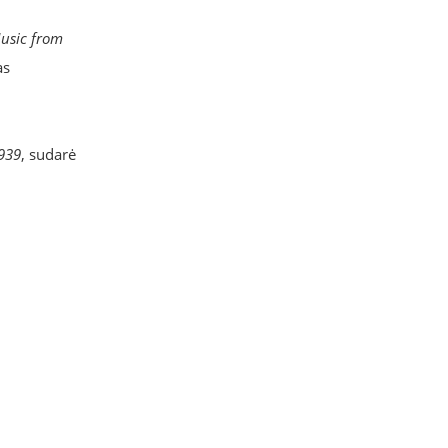
Music from
as
1939
, sudarė
: