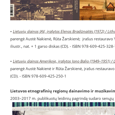
•
Lietuvių dainos JAV, įrašytos Elenos Bradūnaitės (1972) / Li
parengė Austė Nakienė, Rūta Žarskienė; įrašus restauravo Yio
iliustr., nat. + 1 garso diskas (CD). - ISBN 978-609-425-328
•
Lietuvių dainos Amerikoje, įrašytos Jono Balio (1949–1951) 
parengė Austė Nakienė ir Rūta Žarskienė, įrašus restauravo Yi
(CD). - ISBN 978-609-425-250-1
Lietuvos etnografinių regionų dainavimo ir muzikavim
2003–2017 m. publikuotų leidinių pagrindą sudaro senųjų f