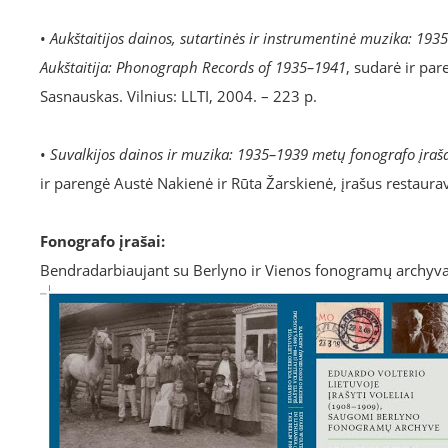
•
Aukštaitijos dainos, sutartinės ir instrumentinė muzika: 19
Aukštaitija: Phonograph Records of 1935–1941
, sudarė ir pa
Sasnauskas. Vilnius: LLTI, 2004. – 223 p.
•
Suvalkijos dainos ir muzika: 1935–1939 metų fonografo įra
ir parengė Austė Nakienė ir Rūta Žarskienė, įrašus restaura
Fonografo įrašai:
Bendradarbiaujant su Berlyno ir Vienos fonogramų archyvais