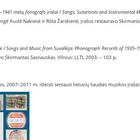
35–1941 metų fonografo įrašai / Songs, Sutartinės and Instrumental 
rengė Austė Nakienė ir Rūta Žarskienė, įrašus restauravo Skirmant
šai / Songs and Music from Suvalkija: Phonograph Records of 1935–
vo Skirmantas Sasnauskas. Vilnius: LLTI, 2003. – 103 p.
, 2007–2011 m. išleisti seniausi lietuvių liaudies muzikos įrašai