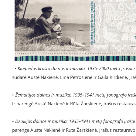
•
Klaipėdos krašto dainos ir muzika: 1935–2000 metų įrašai
sudarė Austė Nakienė, Lina Petrošienė ir Gaila Kirdienė, įr
•
Žemaitijos dainos ir muzika: 1935–1941 metų fonografo įra
ir parengė Austė Nakienė ir Rūta Žarskienė, įrašus restaura
•
Dzūkijos dainos ir muzika: 1935–1941 metų fonografo įraša
parengė Austė Nakienė ir Rūta Žarskienė, įrašus restauravo