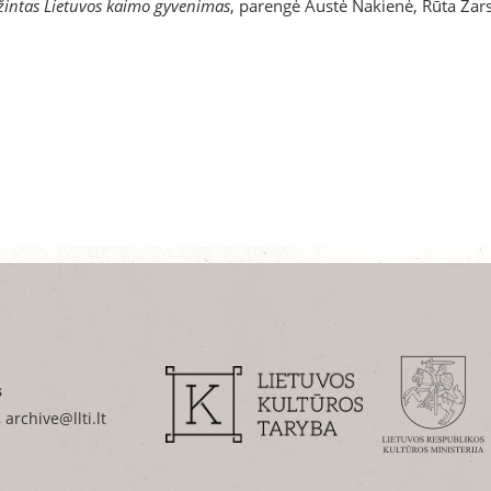
mžintas Lietuvos kaimo gyvenimas
, parengė Austė Nakienė, Rūta Žar
s
 archive@llti.lt