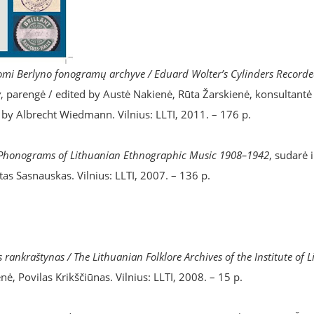
ugomi Berlyno fonogramų archyve / Eduard Wolter’s Cylinders Recorde
v
, parengė / edited by Austė Nakienė, Rūta Žarskienė, konsultantė 
 by Albrecht Wiedmann. Vilnius: LLTI, 2011. – 176 p.
e Phonograms of Lithuanian Ethnographic Music 1908–1942
, sudarė 
as Sasnauskas. Vilnius: LLTI, 2007. – 136 p.
os rankraštynas / The Lithuanian Folklore Archives of the Institute of 
ė, Povilas Krikščiūnas. Vilnius: LLTI, 2008. – 15 p.