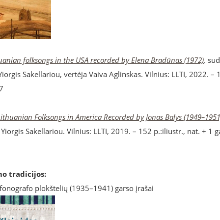
thuanian folksongs in the USA recorded by Elena Bradūnas (1972)
,
suda
rgis Sakellariou, vertėja Vaiva Aglinskas. Vilnius: LLTI, 2022. – 
-7
/ Lithuanian Folksongs in America Recorded by Jonas Balys (1949–1951
orgis Sakellariou. Vilnius: LLTI, 2019. – 152 p.:iliustr., nat. + 1 
o tradicijos:
onografo plokštelių (1935–1941) garso įrašai