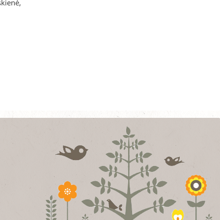
skienė,