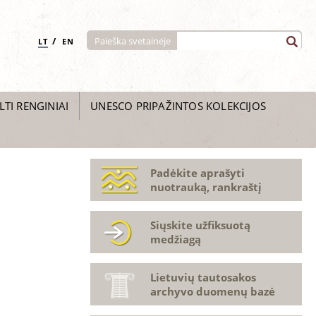
/
Paieška svetainėje
LT
EN
LTI RENGINIAI
UNESCO PRIPAŽINTOS KOLEKCIJOS
Padėkite aprašyti
nuotrauką, rankraštį
Siųskite užfiksuotą
medžiagą
Lietuvių tautosakos
archyvo duomenų bazė