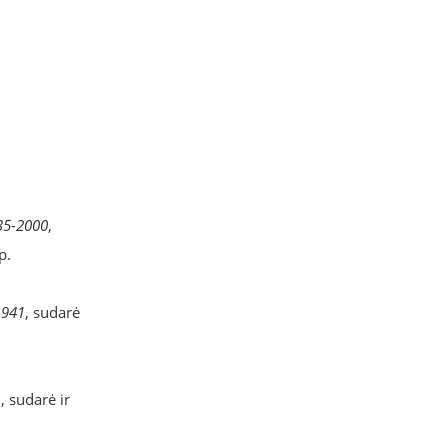
35-2000
,
p.
1941
, sudarė
1
, sudarė ir