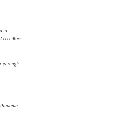
d in
/ co-editor
ir parengė
Lithuanian