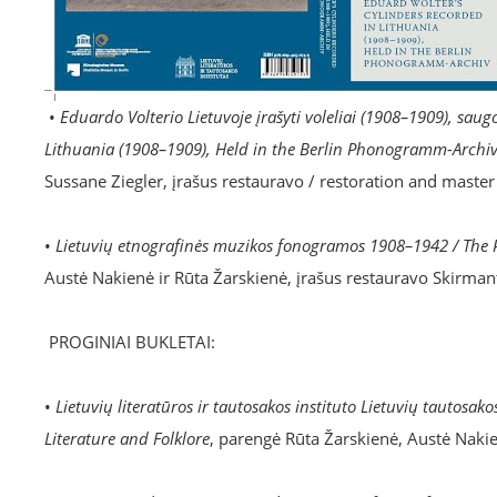
•
Eduardo Volterio Lietuvoje įrašyti voleliai (1908–1909), sa
Lithuania (1908–1909), Held in the Berlin Phonogramm-Archi
Sussane Ziegler, įrašus restauravo / restoration and master
•
Lietuvių etnografinės muzikos fonogramos 1908–1942 / Th
Austė Nakienė ir Rūta Žarskienė, įrašus restauravo Skirmant
PROGINIAI BUKLETAI:
•
Lietuvių literatūros ir tautosakos instituto Lietuvių tautosak
Literature and Folklore
, parengė Rūta Žarskienė, Austė Nakien