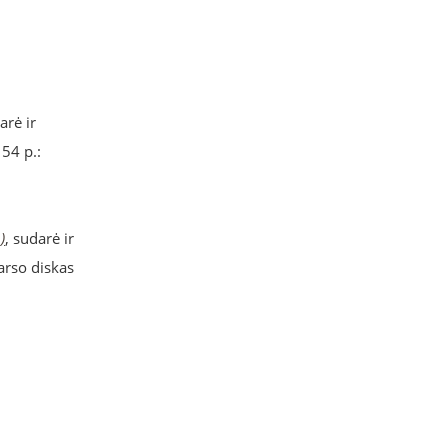
rė ir
154 p.:
)
, sudarė ir
garso diskas