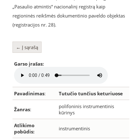
„Pasaulio atmintis“ nacionalinį registrą kaip
regioninės reikšmės dokumentinio paveldo objektas
(registracijos nr. 28).
← Į sąrašą
Garso įrašas:
Pavadinimas
:
Tutučio tunčius keturiuose
polifoninis instrumentinis
Žanras
:
kūrinys
Atlikimo
instrumentinis
pobūdis: