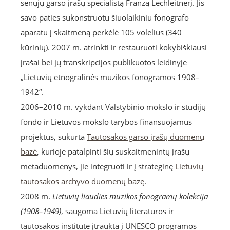
senųjų garso įrašų specialistą Franzą Lechleitnerį. Jis
savo paties sukonstruotu šiuolaikiniu fonografo
aparatu į skaitmeną perkėlė 105 volelius (340
kūrinių). 2007 m. atrinkti ir restauruoti kokybiškiausi
įrašai bei jų transkripcijos publikuotos leidinyje
„Lietuvių etnografinės muzikos fonogramos 1908–
1942“.
2006–2010 m. vykdant Valstybinio mokslo ir studijų
fondo ir Lietuvos mokslo tarybos finansuojamus
projektus, sukurta
Tautosakos garso įrašų duomenų
bazė
, kurioje patalpinti šių suskaitmenintų įrašų
metaduomenys, jie integruoti ir į strateginę
Lietuvių
tautosakos archyvo duomenų bazę
.
2008 m.
Lietuvių liaudies muzikos fonogramų kolekcija
(1908–1949)
, saugoma Lietuvių literatūros ir
tautosakos institute įtraukta į UNESCO programos