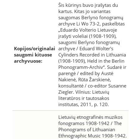
Šis kūrinys buvo įrašytas du
kartus. Kitas jo variantas
saugomas Berlyno fonogramų
archyve Li Wo 73-2, paskelbtas
„Eduardo Volterio Lietuvoje
įrašyti voleliai (1908-1909),
saugomi Berlyno fonogramų
Kopijos/originalai
archyve / Eduard Wolter's
saugomi kituose
Cylinders Recorded in Lithuania
archyvuose:
(1908-1909), Held in the Berlin
Phonogramm-Archiv“. Sudarė ir
parengė / edited by Austė
Nakienė, Rūta Žarskienė,
konsultantė / co-editor Susanne
Ziegler. Vilnius: Lietuvių
literatūros ir tautosakos
institutas, 2011, p. 120.
Lietuvių etnografinės muzikos
fonogramos 1908-1942 / The
Phonograms of Lithuanian
Ethnographic Music 1908-1942.