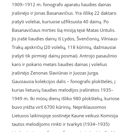
1909–1912 m. fonografo aparatu liaudies dainas
įrašinėjo ir Jonas Basanavičius. Yra išlikę 22 daktaro
įrašyti voleliai, kuriuose užfiksuota 40 dainų. Po
Basanavičiaus mirties šią misiją tęsė Matas Untulis.
Jis įrašė liaudies dainų iš Lydos, Švenčionių, Vilniaus-
Trakų apskričių (20 volelių, 118 kūrinių, dažniausiai
įrašyti tik pirmieji dainų posmai). Antrojo pasaulinio
karo ir pokario metais liaudies dainas į volelius
įrašinėjo Zenonas Slaviūnas ir Juozas Jurga.
Gausiausia kolekcijos dalis – fonografo plokštelės, į
kurias lietuvių liaudies melodijos įrašinėtos 1935–
1949 m. Iki mūsų dienų išliko 980 plokštelių, kuriose
buvo įrėžta virš 6700 kūrinių. Nepriklausomos
Lietuvos laikinojoje sostinėje Kaune veikusi Komisija
tautos melodijoms rinkti ir tvarkyti (1934–1935)