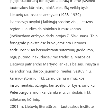
įsigijo stacionarų fonografo aparatą ir ėmė įrašinėti
tautosakos kūrinius į plokšteles. Šią veiklą tęsė
Lietuvių tautosakos archyvas (1935–1939),
kviesdavęs atvykti į laikinąją sostinę visų Lietuvos
regionų liaudies dainininkus ir muzikantus
(įrašinėdavo archyvo darbuotojas Z. Slaviūnas). Taip
fonografo plokštelėse buvo įamžinta Lietuvos
sodžiuose visai beišnykstanti sutartinių giedojimo,
ragų pūtimo ir skudučiavimo tradicija, Mažosios
Lietuvos patriarcho Martyno Jankaus balsas. Įrašyta ir
kalendorinių, darbo, jaunimo, meilės, vestuvinių,
karinių-istorinių ir kt. žanrų dainų ir muzikos
instrumentais: ožragiu, lamzdeliu, birbyne, smuiku,
Peterburgo armonika, dambreliu, cimbolais ir kt.
atliekamų kūrinių.
2001 m. Lietuvių literatūros ir tautosakos institute