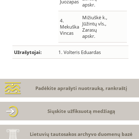
Juozapas
apskr.
Mižiuškė k.,
4.
Jūžintų vls.,
Mekuška
Zarasų
Vincas
apskr.
Užrašytojai:
1. Volteris Eduardas
Padėkite aprašyti nuotrauką, rankraštį
Siųskite užfiksuotą medžiagą
Lietuvių tautosakos archyvo duomenų bazė