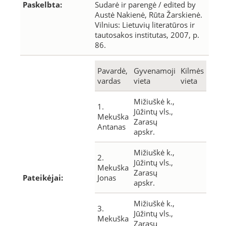
Paskelbta:
Sudarė ir parengė / edited by
Austė Nakienė, Rūta Žarskienė.
Vilnius: Lietuvių literatūros ir
tautosakos institutas, 2007, p.
86.
Pavardė,
Gyvenamoji
Kilmės
vardas
vieta
vieta
Mižiuškė k.,
1.
Jūžintų vls.,
Mekuška
Zarasų
Antanas
apskr.
Mižiuškė k.,
2.
Jūžintų vls.,
Mekuška
Zarasų
Pateikėjai:
Jonas
apskr.
Mižiuškė k.,
3.
Jūžintų vls.,
Mekuška
Zarasų