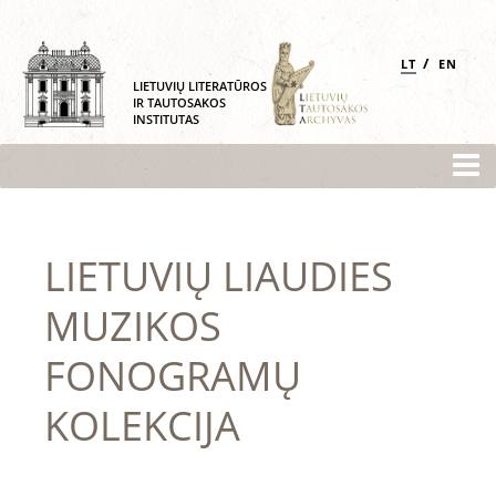
/
LT
EN
LIETUVIŲ LITERATŪROS
IR TAUTOSAKOS
INSTITUTAS
LIETUVIŲ LIAUDIES
MUZIKOS
FONOGRAMŲ
KOLEKCIJA