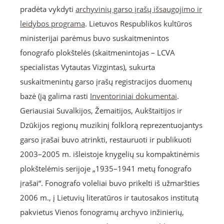
pradėta vykdyti
archyvinių garso įrašų išsaugojimo ir
leidybos programa
. Lietuvos Respublikos kultūros
ministerijai parėmus buvo suskaitmenintos
fonografo plokštelės (skaitmenintojas – LCVA
specialistas Vytautas Vizgintas), sukurta
suskaitmenintų garso įrašų registracijos duomenų
bazė (ją galima rasti
Inventoriniai dokumentai
.
Geriausiai Suvalkijos, Žemaitijos, Aukštaitijos ir
Dzūkijos regionų muzikinį folklorą reprezentuojantys
garso įrašai buvo atrinkti, restauruoti ir publikuoti
2003–2005 m. išleistoje knygelių su kompaktinėmis
plokštelėmis serijoje „1935–1941 metų fonografo
įrašai“. Fonografo voleliai buvo prikelti iš užmaršties
2006 m., į Lietuvių literatūros ir tautosakos institutą
pakvietus Vienos fonogramų archyvo inžinierių,