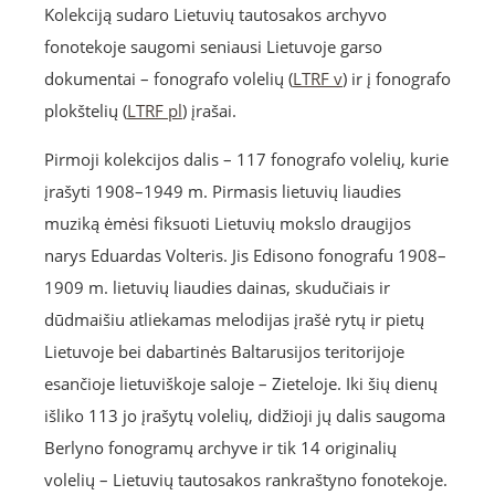
Kolekciją sudaro Lietuvių tautosakos archyvo
fonotekoje saugomi seniausi Lietuvoje garso
dokumentai – fonografo volelių (
LTRF v
) ir į fonografo
plokštelių (
LTRF pl
) įrašai.
Pirmoji kolekcijos dalis – 117 fonografo volelių, kurie
įrašyti 1908–1949 m. Pirmasis lietuvių liaudies
muziką ėmėsi fiksuoti Lietuvių mokslo draugijos
narys Eduardas Volteris. Jis Edisono fonografu 1908–
1909 m. lietuvių liaudies dainas, skudučiais ir
dūdmaišiu atliekamas melodijas įrašė rytų ir pietų
Lietuvoje bei dabartinės Baltarusijos teritorijoje
esančioje lietuviškoje saloje – Zieteloje. Iki šių dienų
išliko 113 jo įrašytų volelių, didžioji jų dalis saugoma
Berlyno fonogramų archyve ir tik 14 originalių
volelių – Lietuvių tautosakos rankraštyno fonotekoje.