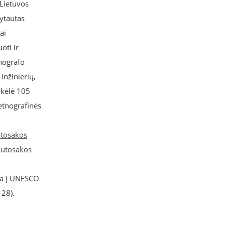
 Lietuvos
ytautas
ai
oti ir
nografo
inžinierių,
rkėlė 105
 etnografinės
tosakos
autosakos
kta į UNESCO
 28).