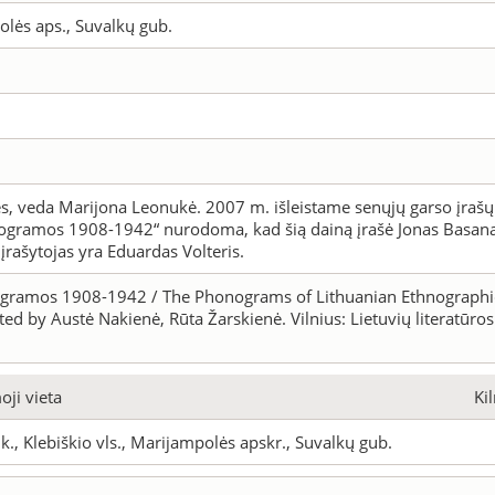
polės aps., Suvalkų gub.
s, veda Marijona Leonukė. 2007 m. išleistame senųjų garso įrašų 
nogramos 1908-1942“ nurodoma, kad šią dainą įrašė Jonas Basana
įrašytojas yra Eduardas Volteris.
nogramos 1908-1942 / The Phonograms of Lithuanian Ethnographi
ed by Austė Nakienė, Rūta Žarskienė. Vilnius: Lietuvių literatūros 
ji vieta
Ki
 k., Klebiškio vls., Marijampolės apskr., Suvalkų gub.