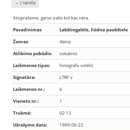
← Į sąrašą
Atsiprašome, garso įrašo kol kas nėra.
Pavadinimas
:
Lakštingalėle, liūdna paukštele
Žanras
:
daina
Atlikimo pobūdis:
vokalinis
Laikmenos tipas:
fonografo volelis
Signatūra:
LTRF v
Laikmenos nr.:
6
Vieneto nr.:
1
Trukmė:
02:13
Užrašymo data:
1909-06-22