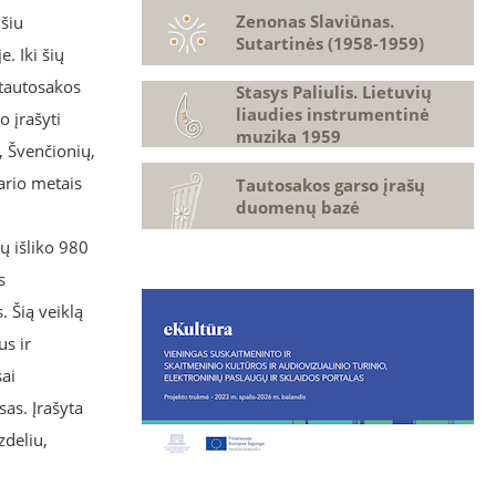
Zenonas Slaviūnas.
išiu
Sutartinės (1958-1959)
e. Iki šių
 tautosakos
Stasys Paliulis. Lietuvių
liaudies instrumentinė
o įrašyti
muzika 1959
, Švenčionių,
kario metais
Tautosakos garso įrašų
duomenų bazė
ų išliko 980
s
. Šią veiklą
us ir
ai
as. Įrašyta
zdeliu,