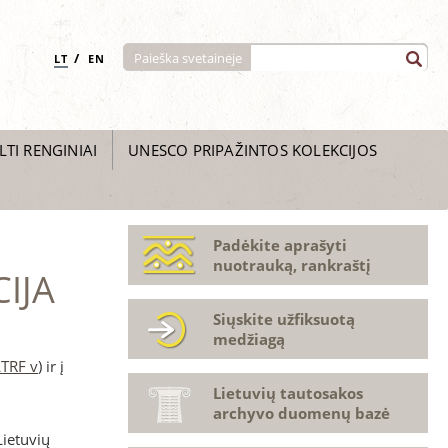
/
Paieška svetainėje
LT
EN
LTI RENGINIAI
UNESCO PRIPAŽINTOS KOLEKCIJOS
Padėkite aprašyti
nuotrauką, rankraštį
IJA
Siųskite užfiksuotą
medžiagą
LTRF v
) ir į
Lietuvių tautosakos
archyvo duomenų bazė
Lietuvių