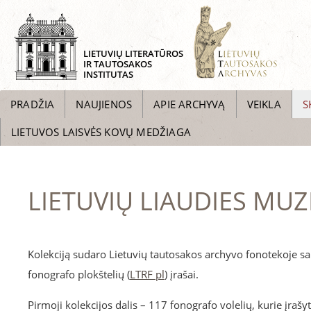
LIETUVIŲ LITERATŪROS
IR TAUTOSAKOS
INSTITUTAS
PRADŽIA
NAUJIENOS
APIE ARCHYVĄ
VEIKLA
S
LIETUVOS LAISVĖS KOVŲ MEDŽIAGA
LIETUVIŲ LIAUDIES MU
Kolekciją sudaro Lietuvių tautosakos archyvo fonotekoje sa
fonografo plokštelių (
LTRF pl
) įrašai.
Pirmoji kolekcijos dalis – 117 fonografo volelių, kurie įraš