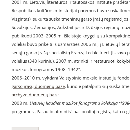
2001 m. Lietuvių literatūros ir tautosakos institute pradėta
Respublikos kultūros ministerijai parėmus buvo suskaitmeni
Vizgintas), sukurta suskaitmenintų garso įrašų registracijo
Suvalkijos, Žemaitijos, Aukštaitijos ir Dzūkijos regionų muzi
publikuoti 2003–2005 m. išleistoje knygelių su kompaktinė
voleliai buvo prikelti iš užmaršties 2006 m., į Lietuvių lite
senųjų garso įrašų specialistą Franzą Lechleitnerį. Jis savo
volelius (340 kūrinių). 2007 m. atrinkti ir restauruoti kokybi
muzikos fonogramos 1908–1942“.
2006–2010 m. vykdant Valstybinio mokslo ir studijų fondo
garso įrašų duomenų bazė
, kurioje patalpinti šių suskaitm
archyvo duomenų bazę
.
2008 m.
Lietuvių liaudies muzikos fonogramų kolekcija (1908
programos „Pasaulio atmintis“ nacionalinį registrą kaip reg