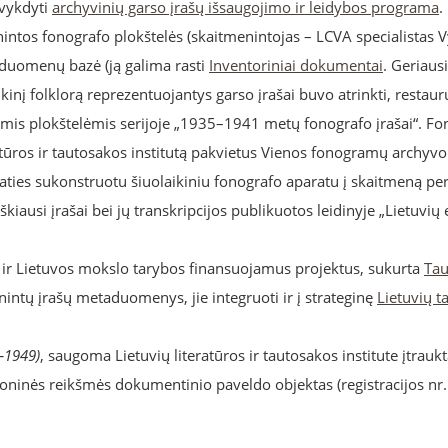
 vykdyti
archyvinių garso įrašų išsaugojimo ir leidybos programa
.
ntos fonografo plokštelės (skaitmenintojas – LCVA specialistas V
s duomenų bazė (ją galima rasti
Inventoriniai dokumentai
. Geriausi
kinį folklorą reprezentuojantys garso įrašai buvo atrinkti, restauru
mis plokštelėmis serijoje „1935–1941 metų fonografo įrašai“. Fo
ratūros ir tautosakos institutą pakvietus Vienos fonogramų archyvo 
 paties sukonstruotu šiuolaikiniu fonografo aparatu į skaitmeną pe
škiausi įrašai bei jų transkripcijos publikuotos leidinyje „Lietuvių
 ir Lietuvos mokslo tarybos finansuojamus projektus, sukurta
Tau
enintų įrašų metaduomenys, jie integruoti ir į strateginę
Lietuvių t
–1949)
, saugoma Lietuvių literatūros ir tautosakos institute įtrau
ioninės reikšmės dokumentinio paveldo objektas (registracijos nr.