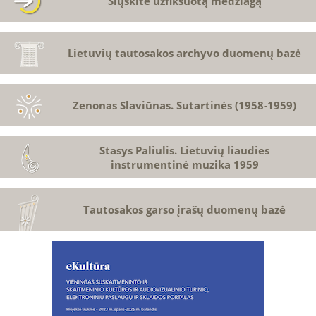
Siųskite užfiksuotą medžiagą
Lietuvių tautosakos archyvo duomenų bazė
Zenonas Slaviūnas. Sutartinės (1958-1959)
Stasys Paliulis. Lietuvių liaudies
instrumentinė muzika 1959
Tautosakos garso įrašų duomenų bazė