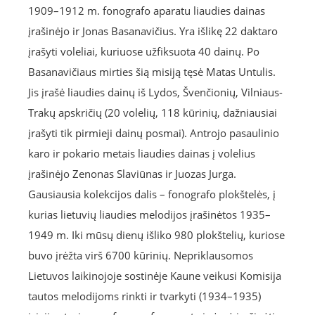
1909–1912 m. fonografo aparatu liaudies dainas
įrašinėjo ir Jonas Basanavičius. Yra išlikę 22 daktaro
įrašyti voleliai, kuriuose užfiksuota 40 dainų. Po
Basanavičiaus mirties šią misiją tęsė Matas Untulis.
Jis įrašė liaudies dainų iš Lydos, Švenčionių, Vilniaus-
Trakų apskričių (20 volelių, 118 kūrinių, dažniausiai
įrašyti tik pirmieji dainų posmai). Antrojo pasaulinio
karo ir pokario metais liaudies dainas į volelius
įrašinėjo Zenonas Slaviūnas ir Juozas Jurga.
Gausiausia kolekcijos dalis – fonografo plokštelės, į
kurias lietuvių liaudies melodijos įrašinėtos 1935–
1949 m. Iki mūsų dienų išliko 980 plokštelių, kuriose
buvo įrėžta virš 6700 kūrinių. Nepriklausomos
Lietuvos laikinojoje sostinėje Kaune veikusi Komisija
tautos melodijoms rinkti ir tvarkyti (1934–1935)