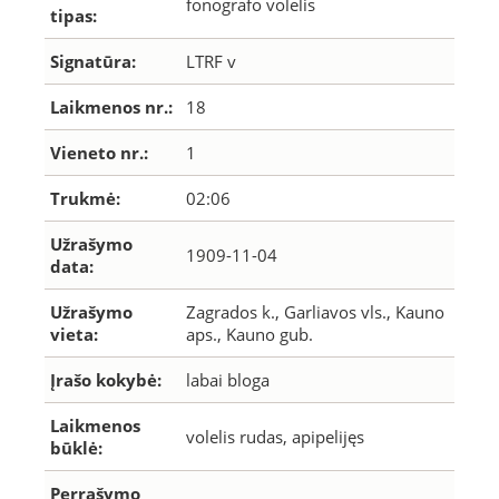
fonografo volelis
tipas:
Signatūra:
LTRF v
Laikmenos nr.:
18
Vieneto nr.:
1
Trukmė:
02:06
Užrašymo
1909-11-04
data:
Užrašymo
Zagrados k., Garliavos vls., Kauno
vieta:
aps., Kauno gub.
Įrašo kokybė:
labai bloga
Laikmenos
volelis rudas, apipelijęs
būklė:
Perrašymo