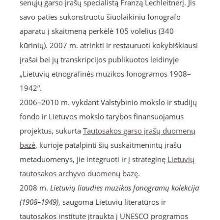
senųjų garso įrašų specialistą Franzą Lechleitnerį. Jis
savo paties sukonstruotu šiuolaikiniu fonografo
aparatu į skaitmeną perkėlė 105 volelius (340
kūrinių). 2007 m. atrinkti ir restauruoti kokybiškiausi
įrašai bei jų transkripcijos publikuotos leidinyje
„Lietuvių etnografinės muzikos fonogramos 1908–
1942“.
2006–2010 m. vykdant Valstybinio mokslo ir studijų
fondo ir Lietuvos mokslo tarybos finansuojamus
projektus, sukurta
Tautosakos garso įrašų duomenų
bazė
, kurioje patalpinti šių suskaitmenintų įrašų
metaduomenys, jie integruoti ir į strateginę
Lietuvių
tautosakos archyvo duomenų bazę
.
2008 m.
Lietuvių liaudies muzikos fonogramų kolekcija
(1908–1949)
, saugoma Lietuvių literatūros ir
tautosakos institute įtraukta į UNESCO programos