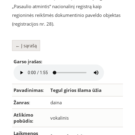
„Pasaulio atmintis“ nacionalinį registrą kaip
regioninės reikšmės dokumentinio paveldo objektas
(registracijos nr. 28).
← Į sąrašą
Garso įrašas:
Pavadinimas
:
Tegul girios šlama ūžia
Žanras
:
daina
Atlikimo
vokalinis
pobūdis:
Laikmenos