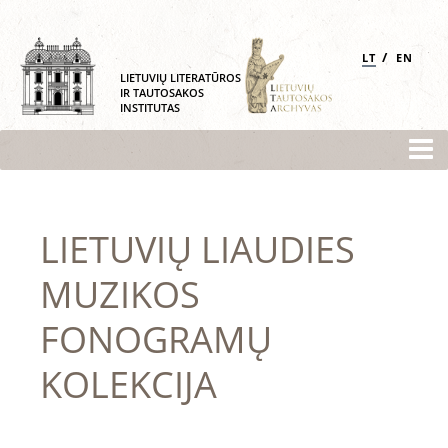
/
LT
EN
LIETUVIŲ LITERATŪROS
IR TAUTOSAKOS
INSTITUTAS
LIETUVIŲ LIAUDIES
MUZIKOS
FONOGRAMŲ
KOLEKCIJA