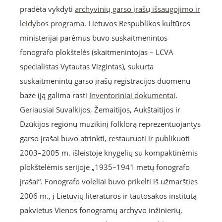
pradėta vykdyti
archyvinių garso įrašų išsaugojimo ir
leidybos programa
. Lietuvos Respublikos kultūros
ministerijai parėmus buvo suskaitmenintos
fonografo plokštelės (skaitmenintojas – LCVA
specialistas Vytautas Vizgintas), sukurta
suskaitmenintų garso įrašų registracijos duomenų
bazė (ją galima rasti
Inventoriniai dokumentai
.
Geriausiai Suvalkijos, Žemaitijos, Aukštaitijos ir
Dzūkijos regionų muzikinį folklorą reprezentuojantys
garso įrašai buvo atrinkti, restauruoti ir publikuoti
2003–2005 m. išleistoje knygelių su kompaktinėmis
plokštelėmis serijoje „1935–1941 metų fonografo
įrašai“. Fonografo voleliai buvo prikelti iš užmaršties
2006 m., į Lietuvių literatūros ir tautosakos institutą
pakvietus Vienos fonogramų archyvo inžinierių,