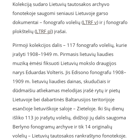
Kolekciją sudaro Lietuvių tautosakos archyvo
fonotekoje saugomi seniausi Lietuvoje garso
dokumentai – fonografo volelių (
LTRF v
) ir į fonografo
plokštelių (
LTRF pl
) įrašai.
Pirmoji kolekcijos dalis – 117 fonografo volelių, kurie
įrašyti 1908–1949 m. Pirmasis lietuvių liaudies
muziką ėmėsi fiksuoti Lietuvių mokslo draugijos
narys Eduardas Volteris. Jis Edisono fonografu 1908–
1909 m. lietuvių liaudies dainas, skudučiais ir
dūdmaišiu atliekamas melodijas įrašė rytų ir pietų
Lietuvoje bei dabartinės Baltarusijos teritorijoje
esančioje lietuviškoje saloje – Zieteloje. Iki šių dienų
išliko 113 jo įrašytų volelių, didžioji jų dalis saugoma
Berlyno fonogramų archyve ir tik 14 originalių
volelių – Lietuvių tautosakos rankraštyno fonotekoje.