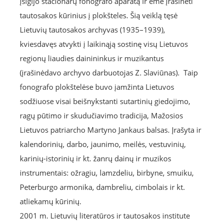
įsigijo stacionarų fonografo aparatą ir ėmė įrašinėti
tautosakos kūrinius į plokšteles. Šią veiklą tęsė
Lietuvių tautosakos archyvas (1935–1939),
kviesdavęs atvykti į laikinąją sostinę visų Lietuvos
regionų liaudies dainininkus ir muzikantus
(įrašinėdavo archyvo darbuotojas Z. Slaviūnas). Taip
fonografo plokštelėse buvo įamžinta Lietuvos
sodžiuose visai beišnykstanti sutartinių giedojimo,
ragų pūtimo ir skudučiavimo tradicija, Mažosios
Lietuvos patriarcho Martyno Jankaus balsas. Įrašyta ir
kalendorinių, darbo, jaunimo, meilės, vestuvinių,
karinių-istorinių ir kt. žanrų dainų ir muzikos
instrumentais: ožragiu, lamzdeliu, birbyne, smuiku,
Peterburgo armonika, dambreliu, cimbolais ir kt.
atliekamų kūrinių.
2001 m. Lietuvių literatūros ir tautosakos institute