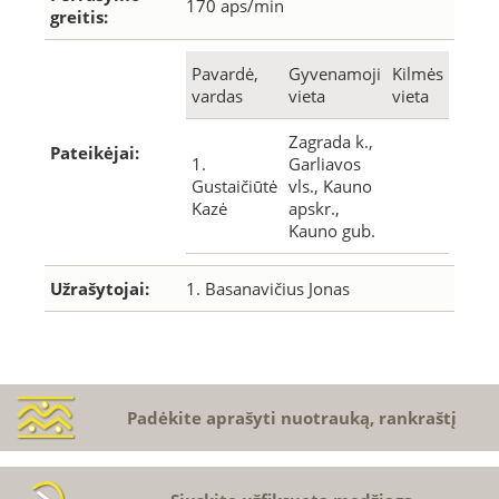
170 aps/min
greitis:
Pavardė,
Gyvenamoji
Kilmės
vardas
vieta
vieta
Zagrada k.,
Pateikėjai:
1.
Garliavos
Gustaičiūtė
vls., Kauno
Kazė
apskr.,
Kauno gub.
Užrašytojai:
1. Basanavičius Jonas
Padėkite aprašyti nuotrauką, rankraštį