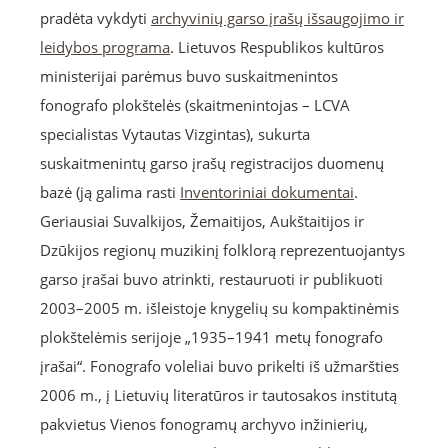
pradėta vykdyti
archyvinių garso įrašų išsaugojimo ir
leidybos programa
. Lietuvos Respublikos kultūros
ministerijai parėmus buvo suskaitmenintos
fonografo plokštelės (skaitmenintojas – LCVA
specialistas Vytautas Vizgintas), sukurta
suskaitmenintų garso įrašų registracijos duomenų
bazė (ją galima rasti
Inventoriniai dokumentai
.
Geriausiai Suvalkijos, Žemaitijos, Aukštaitijos ir
Dzūkijos regionų muzikinį folklorą reprezentuojantys
garso įrašai buvo atrinkti, restauruoti ir publikuoti
2003–2005 m. išleistoje knygelių su kompaktinėmis
plokštelėmis serijoje „1935–1941 metų fonografo
įrašai“. Fonografo voleliai buvo prikelti iš užmaršties
2006 m., į Lietuvių literatūros ir tautosakos institutą
pakvietus Vienos fonogramų archyvo inžinierių,