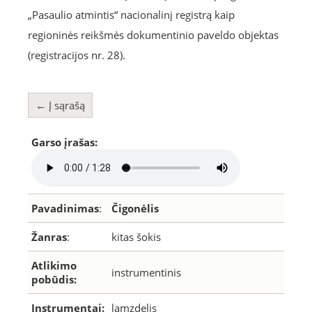
„Pasaulio atmintis“ nacionalinį registrą kaip
regioninės reikšmės dokumentinio paveldo objektas
(registracijos nr. 28).
← Į sąrašą
Garso įrašas:
Pavadinimas
:
Čigonėlis
Žanras
:
kitas šokis
Atlikimo
instrumentinis
pobūdis:
Instrumentai:
lamzdelis