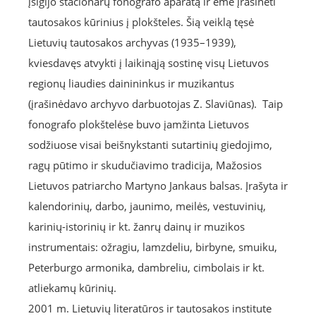
įsigijo stacionarų fonografo aparatą ir ėmė įrašinėti
tautosakos kūrinius į plokšteles. Šią veiklą tęsė
Lietuvių tautosakos archyvas (1935–1939),
kviesdavęs atvykti į laikinąją sostinę visų Lietuvos
regionų liaudies dainininkus ir muzikantus
(įrašinėdavo archyvo darbuotojas Z. Slaviūnas). Taip
fonografo plokštelėse buvo įamžinta Lietuvos
sodžiuose visai beišnykstanti sutartinių giedojimo,
ragų pūtimo ir skudučiavimo tradicija, Mažosios
Lietuvos patriarcho Martyno Jankaus balsas. Įrašyta ir
kalendorinių, darbo, jaunimo, meilės, vestuvinių,
karinių-istorinių ir kt. žanrų dainų ir muzikos
instrumentais: ožragiu, lamzdeliu, birbyne, smuiku,
Peterburgo armonika, dambreliu, cimbolais ir kt.
atliekamų kūrinių.
2001 m. Lietuvių literatūros ir tautosakos institute