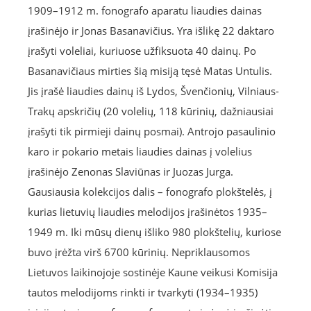
1909–1912 m. fonografo aparatu liaudies dainas
įrašinėjo ir Jonas Basanavičius. Yra išlikę 22 daktaro
įrašyti voleliai, kuriuose užfiksuota 40 dainų. Po
Basanavičiaus mirties šią misiją tęsė Matas Untulis.
Jis įrašė liaudies dainų iš Lydos, Švenčionių, Vilniaus-
Trakų apskričių (20 volelių, 118 kūrinių, dažniausiai
įrašyti tik pirmieji dainų posmai). Antrojo pasaulinio
karo ir pokario metais liaudies dainas į volelius
įrašinėjo Zenonas Slaviūnas ir Juozas Jurga.
Gausiausia kolekcijos dalis – fonografo plokštelės, į
kurias lietuvių liaudies melodijos įrašinėtos 1935–
1949 m. Iki mūsų dienų išliko 980 plokštelių, kuriose
buvo įrėžta virš 6700 kūrinių. Nepriklausomos
Lietuvos laikinojoje sostinėje Kaune veikusi Komisija
tautos melodijoms rinkti ir tvarkyti (1934–1935)