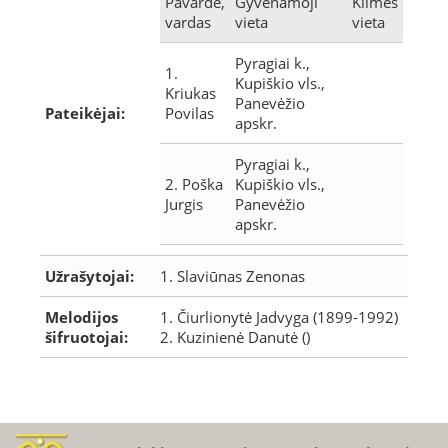
Pavardė,
Gyvenamoji
Kilmės
vardas
vieta
vieta
Pyragiai k.,
1.
Kupiškio vls.,
Kriukas
Panevėžio
Pateikėjai:
Povilas
apskr.
Pyragiai k.,
2. Poška
Kupiškio vls.,
Jurgis
Panevėžio
apskr.
Užrašytojai:
1. Slaviūnas Zenonas
Melodijos
1. Čiurlionytė Jadvyga (1899-1992)
šifruotojai:
2. Kuzinienė Danutė ()