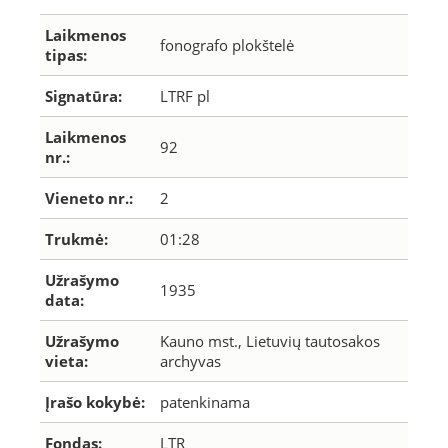
Laikmenos
fonografo plokštelė
tipas:
Signatūra:
LTRF pl
Laikmenos
92
nr.:
Vieneto nr.:
2
Trukmė:
01:28
Užrašymo
1935
data:
Užrašymo
Kauno mst., Lietuvių tautosakos
vieta:
archyvas
Įrašo kokybė:
patenkinama
Fondas:
LTR