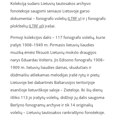
Kolekciją sudaro Lietuvių tautosakos archyvo
fonotekoje saugomi seniausi Lietuvoje garso
dokumentai – fonografo volelių (
LTRF v
) ir į fonografo
plokštelių (
LTRF pl
) įrašai.
Pirmoji kolekcijos dalis – 117 fonografo volelių, kurie
įrašyti 1908–1949 m. Pirmasis lietuvių liaudies
muziką ėmėsi fiksuoti Lietuvių mokslo draugijos
narys Eduardas Volteris. Jis Edisono fonografu 1908–
1909 m. lietuvių liaudies dainas, skudučiais ir
dūdmaišiu atliekamas melodijas įrašė rytų ir pietų
Lietuvoje bei dabartinės Baltarusijos teritorijoje
esančioje lietuviškoje saloje – Zieteloje. Iki šių dienų
išliko 113 jo įrašytų volelių, didžioji jų dalis saugoma
Berlyno fonogramų archyve ir tik 14 originalių
volelių – Lietuvių tautosakos rankraštyno fonotekoje.