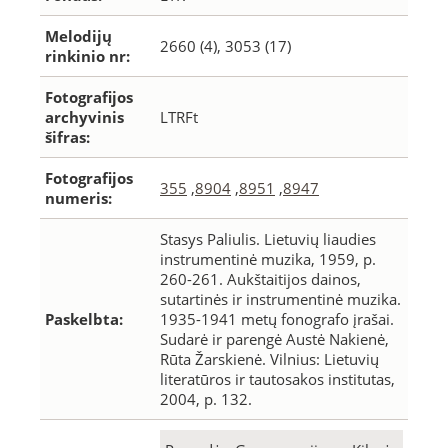
Melodijų
2660 (4), 3053 (17)
rinkinio nr:
Fotografijos
archyvinis
LTRFt
šifras:
Fotografijos
355
,
8904
,
8951
,
8947
numeris:
Stasys Paliulis. Lietuvių liaudies
instrumentinė muzika, 1959, p.
260-261. Aukštaitijos dainos,
sutartinės ir instrumentinė muzika.
Paskelbta:
1935-1941 metų fonografo įrašai.
Sudarė ir parengė Austė Nakienė,
Rūta Žarskienė. Vilnius: Lietuvių
literatūros ir tautosakos institutas,
2004, p. 132.