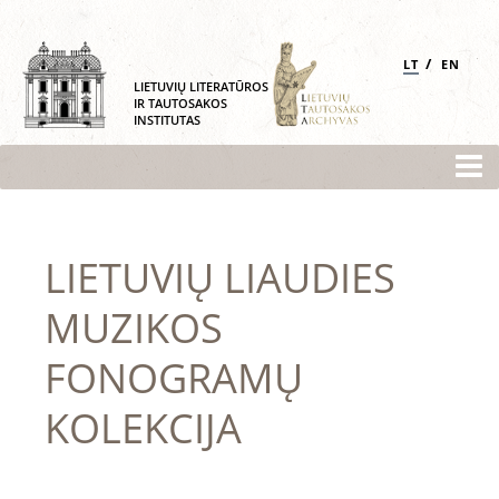
/
LT
EN
LIETUVIŲ LITERATŪROS
IR TAUTOSAKOS
INSTITUTAS
LIETUVIŲ LIAUDIES
MUZIKOS
FONOGRAMŲ
KOLEKCIJA