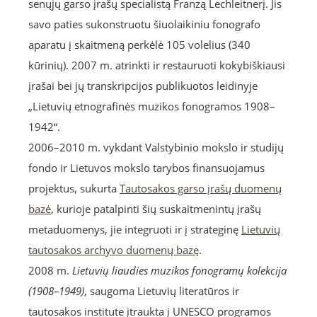
senųjų garso įrašų specialistą Franzą Lechleitnerį. Jis
savo paties sukonstruotu šiuolaikiniu fonografo
aparatu į skaitmeną perkėlė 105 volelius (340
kūrinių). 2007 m. atrinkti ir restauruoti kokybiškiausi
įrašai bei jų transkripcijos publikuotos leidinyje
„Lietuvių etnografinės muzikos fonogramos 1908–
1942“.
2006–2010 m. vykdant Valstybinio mokslo ir studijų
fondo ir Lietuvos mokslo tarybos finansuojamus
projektus, sukurta
Tautosakos garso įrašų duomenų
bazė
, kurioje patalpinti šių suskaitmenintų įrašų
metaduomenys, jie integruoti ir į strateginę
Lietuvių
tautosakos archyvo duomenų bazę
.
2008 m.
Lietuvių liaudies muzikos fonogramų kolekcija
(1908–1949)
, saugoma Lietuvių literatūros ir
tautosakos institute įtraukta į UNESCO programos