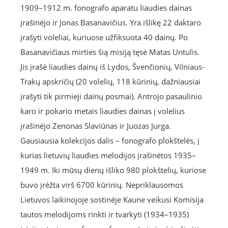
1909–1912 m. fonografo aparatu liaudies dainas
įrašinėjo ir Jonas Basanavičius. Yra išlikę 22 daktaro
įrašyti voleliai, kuriuose užfiksuota 40 dainų. Po
Basanavičiaus mirties šią misiją tęsė Matas Untulis.
Jis įrašė liaudies dainų iš Lydos, Švenčionių, Vilniaus-
Trakų apskričių (20 volelių, 118 kūrinių, dažniausiai
įrašyti tik pirmieji dainų posmai). Antrojo pasaulinio
karo ir pokario metais liaudies dainas į volelius
įrašinėjo Zenonas Slaviūnas ir Juozas Jurga.
Gausiausia kolekcijos dalis – fonografo plokštelės, į
kurias lietuvių liaudies melodijos įrašinėtos 1935–
1949 m. Iki mūsų dienų išliko 980 plokštelių, kuriose
buvo įrėžta virš 6700 kūrinių. Nepriklausomos
Lietuvos laikinojoje sostinėje Kaune veikusi Komisija
tautos melodijoms rinkti ir tvarkyti (1934–1935)