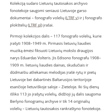
Kolekciją sudaro Lietuvių tautosakos archyvo
fonotekoje saugomi seniausi Lietuvoje garso
dokumentai – fonografo volelių (
LTRF v
) ir į fonografo
plokštelių (
LTRF pl
) įrašai.
Pirmoji kolekcijos dalis – 117 fonografo volelių, kurie
įrašyti 1908–1949 m. Pirmasis lietuvių liaudies
muziką ėmėsi fiksuoti Lietuvių mokslo draugijos
narys Eduardas Volteris. Jis Edisono fonografu 1908–
1909 m. lietuvių liaudies dainas, skudučiais ir
dūdmaišiu atliekamas melodijas įrašė rytų ir pietų
Lietuvoje bei dabartinės Baltarusijos teritorijoje
esančioje lietuviškoje saloje – Zieteloje. Iki šių dienų
išliko 113 jo įrašytų volelių, didžioji jų dalis saugoma
Berlyno fonogramų archyve ir tik 14 originalių
volelių – Lietuvių tautosakos rankraštyno fonotekoje.