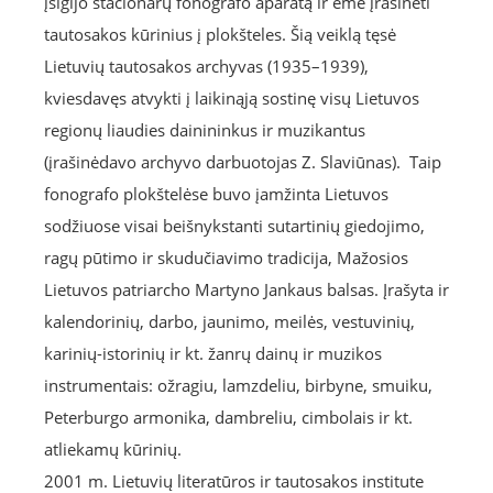
įsigijo stacionarų fonografo aparatą ir ėmė įrašinėti
tautosakos kūrinius į plokšteles. Šią veiklą tęsė
Lietuvių tautosakos archyvas (1935–1939),
kviesdavęs atvykti į laikinąją sostinę visų Lietuvos
regionų liaudies dainininkus ir muzikantus
(įrašinėdavo archyvo darbuotojas Z. Slaviūnas). Taip
fonografo plokštelėse buvo įamžinta Lietuvos
sodžiuose visai beišnykstanti sutartinių giedojimo,
ragų pūtimo ir skudučiavimo tradicija, Mažosios
Lietuvos patriarcho Martyno Jankaus balsas. Įrašyta ir
kalendorinių, darbo, jaunimo, meilės, vestuvinių,
karinių-istorinių ir kt. žanrų dainų ir muzikos
instrumentais: ožragiu, lamzdeliu, birbyne, smuiku,
Peterburgo armonika, dambreliu, cimbolais ir kt.
atliekamų kūrinių.
2001 m. Lietuvių literatūros ir tautosakos institute