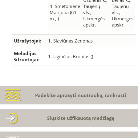
Užulėnis k.,
Lėnas k.,
4. Smetonienė
Taujėnų
Taujėnų
Marijona (61
vls.,
vls.,
m., )
Ukmergės
Ukmergės
apskr.
apskr.
Užrašytojai:
1. Slaviūnas Zenonas
Melodijos
1. Uginčius Bronius ()
šifruotojai:
Padėkite aprašyti nuotrauką, rankraštį
Siųskite užfiksuotą medžiagą