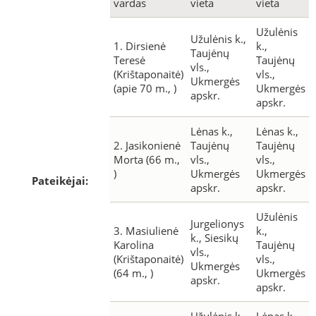
vardas
vieta
vieta
Užulėnis
Užulėnis k.,
1. Dirsienė
k.,
Taujėnų
Teresė
Taujėnų
vls.,
(Krištaponaitė)
vls.,
Ukmergės
(apie 70 m., )
Ukmergės
apskr.
apskr.
Lėnas k.,
Lėnas k.,
2. Jasikonienė
Taujėnų
Taujėnų
Morta (66 m.,
vls.,
vls.,
)
Ukmergės
Ukmergės
Pateikėjai:
apskr.
apskr.
Užulėnis
Jurgelionys
3. Masiulienė
k.,
k., Siesikų
Karolina
Taujėnų
vls.,
(Krištaponaitė)
vls.,
Ukmergės
(64 m., )
Ukmergės
apskr.
apskr.