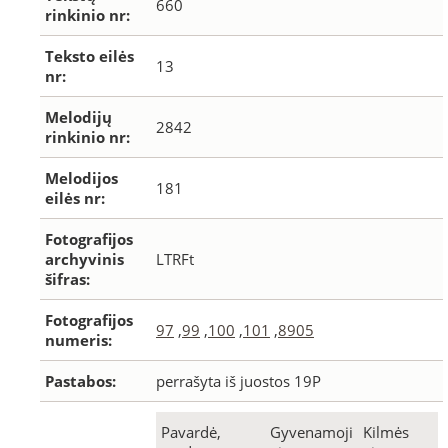
660
rinkinio nr:
Teksto eilės
13
nr:
Melodijų
2842
rinkinio nr:
Melodijos
181
eilės nr:
Fotografijos
archyvinis
LTRFt
šifras:
Fotografijos
97
,
99
,
100
,
101
,
8905
numeris:
Pastabos:
perrašyta iš juostos 19P
Pavardė,
Gyvenamoji
Kilmės