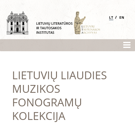
/
LT
EN
LIETUVIŲ LITERATŪROS
IR TAUTOSAKOS
INSTITUTAS
LIETUVIŲ LIAUDIES
MUZIKOS
FONOGRAMŲ
KOLEKCIJA