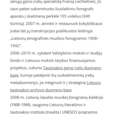
senųjų garso įrašų specialistą Franzą Lechleitnerį. Jis
savo paties sukonstruotu šiuolaikiniu fonografo
aparatu į skaitmeną perkėlė 105 volelius (340
kūrinių). 2007 m. atrinkti ir restauruoti kokybiškiausi
įrašai bei jų transkripcijos publikuotos leidinyje
„Lietuvių etnografinės muzikos fonogramos 1908–
1942“.
2006–2010 m. vykdant Valstybinio mokslo ir studijų
fondo ir Lietuvos mokslo tarybos finansuojamus
projektus, sukurta
Tautosakos garso įrašų duomenų
bazė
, kurioje patalpinti šių suskaitmenintų įrašų
metaduomenys, jie integruoti ir į strateginę
Lietuvių
tautosakos archyvo duomenų bazę
.
2008 m.
Lietuvių liaudies muzikos fonogramų kolekcija
(1908–1949)
, saugoma Lietuvių literatūros ir
tautosakos institute įtraukta į UNESCO programos