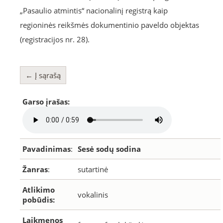
„Pasaulio atmintis“ nacionalinį registrą kaip
regioninės reikšmės dokumentinio paveldo objektas
(registracijos nr. 28).
← Į sąrašą
Garso įrašas:
Pavadinimas
:
Sesė sodų sodina
Žanras
:
sutartinė
Atlikimo
vokalinis
pobūdis:
Laikmenos