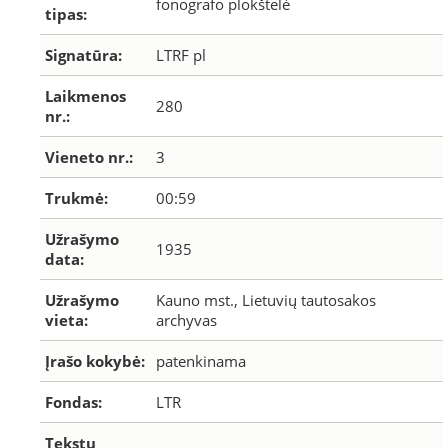
fonografo plokštelė
tipas:
Signatūra:
LTRF pl
Laikmenos
280
nr.:
Vieneto nr.:
3
Trukmė:
00:59
Užrašymo
1935
data:
Užrašymo
Kauno mst., Lietuvių tautosakos
vieta:
archyvas
Įrašo kokybė:
patenkinama
Fondas:
LTR
Tekstų