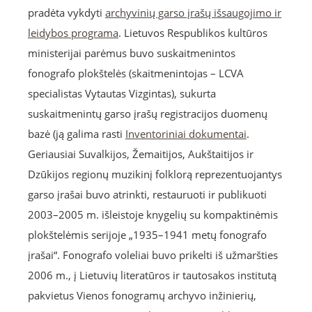
pradėta vykdyti
archyvinių garso įrašų išsaugojimo ir
leidybos programa
. Lietuvos Respublikos kultūros
ministerijai parėmus buvo suskaitmenintos
fonografo plokštelės (skaitmenintojas – LCVA
specialistas Vytautas Vizgintas), sukurta
suskaitmenintų garso įrašų registracijos duomenų
bazė (ją galima rasti
Inventoriniai dokumentai
.
Geriausiai Suvalkijos, Žemaitijos, Aukštaitijos ir
Dzūkijos regionų muzikinį folklorą reprezentuojantys
garso įrašai buvo atrinkti, restauruoti ir publikuoti
2003–2005 m. išleistoje knygelių su kompaktinėmis
plokštelėmis serijoje „1935–1941 metų fonografo
įrašai“. Fonografo voleliai buvo prikelti iš užmaršties
2006 m., į Lietuvių literatūros ir tautosakos institutą
pakvietus Vienos fonogramų archyvo inžinierių,