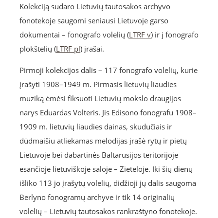
Kolekciją sudaro Lietuvių tautosakos archyvo
fonotekoje saugomi seniausi Lietuvoje garso
dokumentai – fonografo volelių (
LTRF v
) ir į fonografo
plokštelių (
LTRF pl
) įrašai.
Pirmoji kolekcijos dalis – 117 fonografo volelių, kurie
įrašyti 1908–1949 m. Pirmasis lietuvių liaudies
muziką ėmėsi fiksuoti Lietuvių mokslo draugijos
narys Eduardas Volteris. Jis Edisono fonografu 1908–
1909 m. lietuvių liaudies dainas, skudučiais ir
dūdmaišiu atliekamas melodijas įrašė rytų ir pietų
Lietuvoje bei dabartinės Baltarusijos teritorijoje
esančioje lietuviškoje saloje – Zieteloje. Iki šių dienų
išliko 113 jo įrašytų volelių, didžioji jų dalis saugoma
Berlyno fonogramų archyve ir tik 14 originalių
volelių – Lietuvių tautosakos rankraštyno fonotekoje.