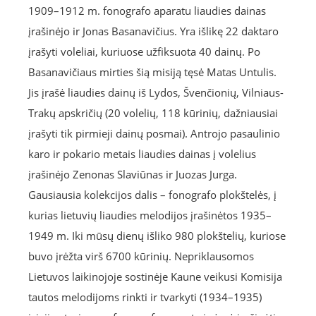
1909–1912 m. fonografo aparatu liaudies dainas
įrašinėjo ir Jonas Basanavičius. Yra išlikę 22 daktaro
įrašyti voleliai, kuriuose užfiksuota 40 dainų. Po
Basanavičiaus mirties šią misiją tęsė Matas Untulis.
Jis įrašė liaudies dainų iš Lydos, Švenčionių, Vilniaus-
Trakų apskričių (20 volelių, 118 kūrinių, dažniausiai
įrašyti tik pirmieji dainų posmai). Antrojo pasaulinio
karo ir pokario metais liaudies dainas į volelius
įrašinėjo Zenonas Slaviūnas ir Juozas Jurga.
Gausiausia kolekcijos dalis – fonografo plokštelės, į
kurias lietuvių liaudies melodijos įrašinėtos 1935–
1949 m. Iki mūsų dienų išliko 980 plokštelių, kuriose
buvo įrėžta virš 6700 kūrinių. Nepriklausomos
Lietuvos laikinojoje sostinėje Kaune veikusi Komisija
tautos melodijoms rinkti ir tvarkyti (1934–1935)