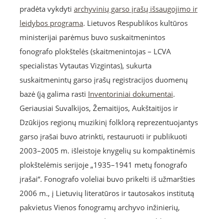
pradėta vykdyti
archyvinių garso įrašų išsaugojimo ir
leidybos programa
. Lietuvos Respublikos kultūros
ministerijai parėmus buvo suskaitmenintos
fonografo plokštelės (skaitmenintojas – LCVA
specialistas Vytautas Vizgintas), sukurta
suskaitmenintų garso įrašų registracijos duomenų
bazė (ją galima rasti
Inventoriniai dokumentai
.
Geriausiai Suvalkijos, Žemaitijos, Aukštaitijos ir
Dzūkijos regionų muzikinį folklorą reprezentuojantys
garso įrašai buvo atrinkti, restauruoti ir publikuoti
2003–2005 m. išleistoje knygelių su kompaktinėmis
plokštelėmis serijoje „1935–1941 metų fonografo
įrašai“. Fonografo voleliai buvo prikelti iš užmaršties
2006 m., į Lietuvių literatūros ir tautosakos institutą
pakvietus Vienos fonogramų archyvo inžinierių,