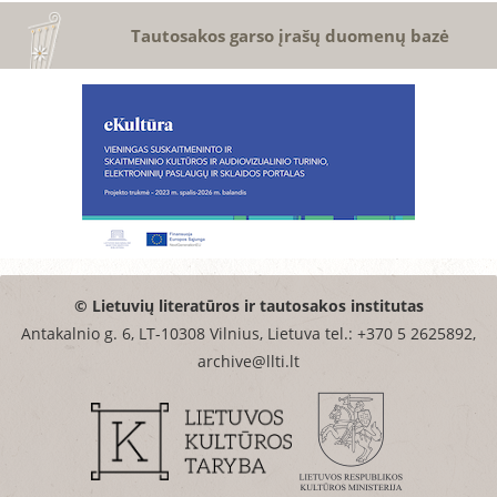
Tautosakos garso įrašų duomenų bazė
© Lietuvių literatūros ir tautosakos institutas
Antakalnio g. 6, LT-10308 Vilnius, Lietuva tel.: +370 5 2625892,
archive@llti.lt