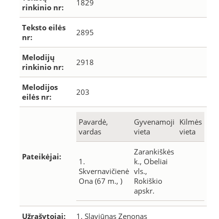
1829
rinkinio nr:
Teksto eilės
2895
nr:
Melodijų
2918
rinkinio nr:
Melodijos
203
eilės nr:
Pavardė,
Gyvenamoji
Kilmės
vardas
vieta
vieta
Zarankiškės
Pateikėjai:
1.
k., Obeliai
Skvernavičienė
vls.,
Ona (67 m., )
Rokiškio
apskr.
Užrašytojai:
1. Slaviūnas Zenonas