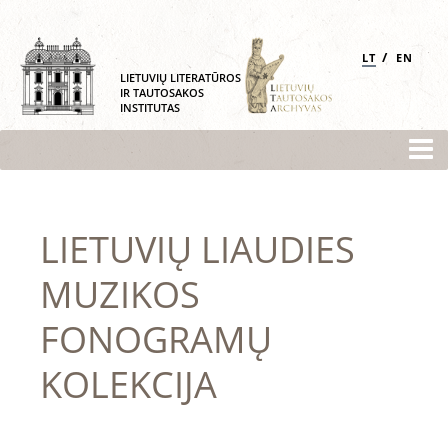
/
LT
EN
LIETUVIŲ LITERATŪROS
IR TAUTOSAKOS
INSTITUTAS
LIETUVIŲ LIAUDIES
MUZIKOS
FONOGRAMŲ
KOLEKCIJA