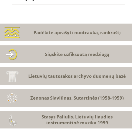
Padėkite aprašyti nuotrauką, rankraštį
Siųskite užfiksuotą medžiagą
Lietuvių tautosakos archyvo duomenų bazė
Zenonas Slaviūnas. Sutartinės (1958-1959)
Stasys Paliulis. Lietuvių liaudies
instrumentinė muzika 1959