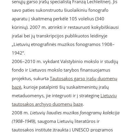
senųjų garso įrašų specialistą Franzą Lechleitnerį. Jis
savo paties sukonstruotu šiuolaikiniu fonografo
aparatu į skaitmeną perkėlė 105 volelius (340
kūrinių). 2007 m. atrinkti ir restauruoti kokybiškiausi
įrašai bei jų transkripcijos publikuotos leidinyje
„Lietuvių etnografinės muzikos fonogramos 1908–
1942“.
2006–2010 m. vykdant Valstybinio mokslo ir studijų
fondo ir Lietuvos mokslo tarybos finansuojamus
projektus, sukurta
Tautosakos garso įrašų duomenų
bazė
, kurioje patalpinti šių suskaitmenintų įrašų
metaduomenys, jie integruoti ir į strateginę
Lietuvių
tautosakos archyvo duomenų bazę
.
2008 m.
Lietuvių liaudies muzikos fonogramų kolekcija
(1908–1949)
, saugoma Lietuvių literatūros ir
tautosakos institute įtraukta į UNESCO programos