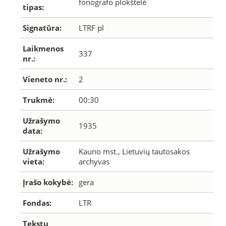
fonografo plokštelė
tipas:
Signatūra:
LTRF pl
Laikmenos
337
nr.:
Vieneto nr.:
2
Trukmė:
00:30
Užrašymo
1935
data:
Užrašymo
Kauno mst., Lietuvių tautosakos
vieta:
archyvas
Įrašo kokybė:
gera
Fondas:
LTR
Tekstų