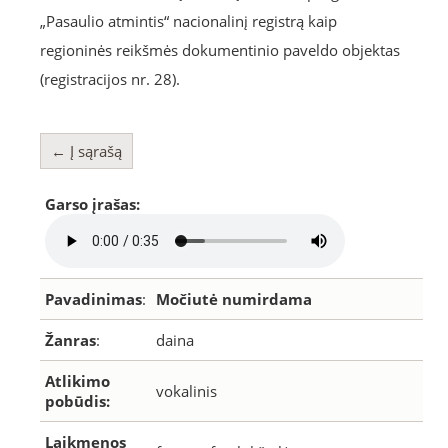
„Pasaulio atmintis“ nacionalinį registrą kaip
regioninės reikšmės dokumentinio paveldo objektas
(registracijos nr. 28).
← Į sąrašą
Garso įrašas:
Pavadinimas
:
Močiutė numirdama
Žanras
:
daina
Atlikimo
vokalinis
pobūdis:
Laikmenos