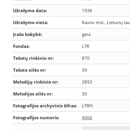
Užrašymo data:
1936
Užrašymo vieta:
Kauno mst., Lietuvių ta
Įrašo kokybė:
gera
Fondas:
LTR
Tekstų rinkinio nr:
870
Teksto eilės nr:
39
Melodijų rinkinio nr:
2892
Melodijos eilės nr:
30
Fotografijos archyvinis šifras:
LTRFt
Fotografijos numeris:
4066