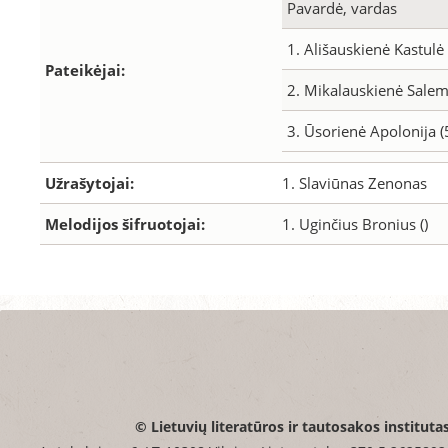
Pavardė, vardas
1. Ališauskienė Kastulė
Pateikėjai:
2. Mikalauskienė Sale
3. Ūsorienė Apolonija (
Užrašytojai:
1. Slaviūnas Zenonas
Melodijos šifruotojai:
1. Uginčius Bronius ()
© Lietuvių literatūros ir tautosakos instituta