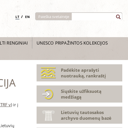
/
Paieška svetainėje
LT
EN
LTI RENGINIAI
UNESCO PRIPAŽINTOS KOLEKCIJOS
Padėkite aprašyti
nuotrauką, rankraštį
IJA
Siųskite užfiksuotą
medžiagą
LTRF v
) ir į
Lietuvių tautosakos
archyvo duomenų bazė
Lietuvių