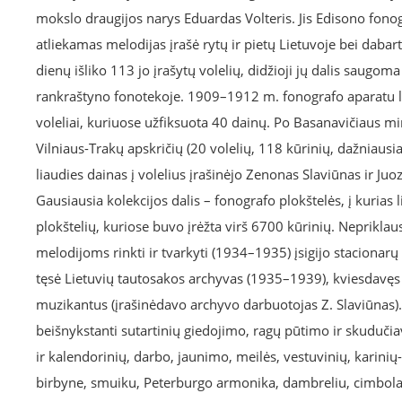
mokslo draugijos narys Eduardas Volteris. Jis Edisono fono
atliekamas melodijas įrašė rytų ir pietų Lietuvoje bei dabartin
dienų išliko 113 jo įrašytų volelių, didžioji jų dalis saugom
rankraštyno fonotekoje. 1909–1912 m. fonografo aparatu liau
voleliai, kuriuose užfiksuota 40 dainų. Po Basanavičiaus mirt
Vilniaus-Trakų apskričių (20 volelių, 118 kūrinių, dažniausia
liaudies dainas į volelius įrašinėjo Zenonas Slaviūnas ir Juo
Gausiausia kolekcijos dalis – fonografo plokštelės, į kurias
plokštelių, kuriose buvo įrėžta virš 6700 kūrinių. Neprikla
melodijoms rinkti ir tvarkyti (1934–1935) įsigijo stacionarų 
tęsė Lietuvių tautosakos archyvas (1935–1939), kviesdavęs at
muzikantus (įrašinėdavo archyvo darbuotojas Z. Slaviūnas).
beišnykstanti sutartinių giedojimo, ragų pūtimo ir skudučia
ir kalendorinių, darbo, jaunimo, meilės, vestuvinių, karinių-
birbyne, smuiku, Peterburgo armonika, dambreliu, cimbolais