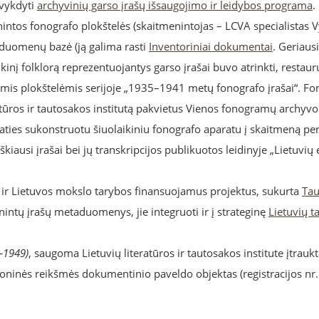
 vykdyti
archyvinių garso įrašų išsaugojimo ir leidybos programa
.
ntos fonografo plokštelės (skaitmenintojas – LCVA specialistas V
s duomenų bazė (ją galima rasti
Inventoriniai dokumentai
. Geriausi
kinį folklorą reprezentuojantys garso įrašai buvo atrinkti, restauru
mis plokštelėmis serijoje „1935–1941 metų fonografo įrašai“. Fo
ratūros ir tautosakos institutą pakvietus Vienos fonogramų archyvo 
 paties sukonstruotu šiuolaikiniu fonografo aparatu į skaitmeną pe
škiausi įrašai bei jų transkripcijos publikuotos leidinyje „Lietuvių
 ir Lietuvos mokslo tarybos finansuojamus projektus, sukurta
Tau
enintų įrašų metaduomenys, jie integruoti ir į strateginę
Lietuvių t
–1949)
, saugoma Lietuvių literatūros ir tautosakos institute įtrau
ioninės reikšmės dokumentinio paveldo objektas (registracijos nr.