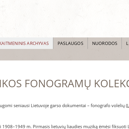
KAITMENINIS ARCHYVAS
PASLAUGOS
NUORODOS
L
ZIKOS FONOGRAMŲ KOLEKC
ugomi seniausi Lietuvoje garso dokumentai – fonografo volelių (
yti 1908–1949 m. Pirmasis lietuvių liaudies muziką ėmėsi fiksuoti 