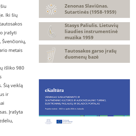
Zenonas Slaviūnas.
išiu
Sutartinės (1958-1959)
e. Iki šių
 tautosakos
Stasys Paliulis. Lietuvių
liaudies instrumentinė
o įrašyti
muzika 1959
, Švenčionių,
kario metais
Tautosakos garso įrašų
duomenų bazė
ų išliko 980
s
. Šią veiklą
us ir
ai
as. Įrašyta
zdeliu,