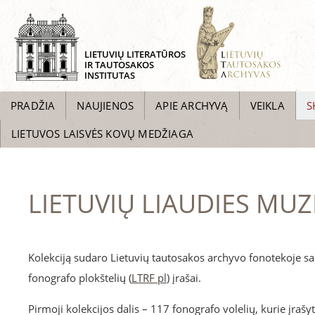
LIETUVIŲ LITERATŪROS
IR TAUTOSAKOS
INSTITUTAS
PRADŽIA
NAUJIENOS
APIE ARCHYVĄ
VEIKLA
S
LIETUVOS LAISVĖS KOVŲ MEDŽIAGA
LIETUVIŲ LIAUDIES MU
Kolekciją sudaro Lietuvių tautosakos archyvo fonotekoje sa
fonografo plokštelių (
LTRF pl
) įrašai.
Pirmoji kolekcijos dalis – 117 fonografo volelių, kurie įraš