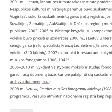
2001 m. Lietuvių literatūros ir tautosakos institute pradėta
Respublikos kultūros ministerijai parėmus buvo suskaitmeni
Vizgintas), sukurta suskaitmenintų garso įrašų registracijo
Suvalkijos, Žemaitijos, Aukštaitijos ir Dzūkijos regionų muzi
publikuoti 2003–2005 m. išleistoje knygelių su kompaktinė
voleliai buvo prikelti iš užmaršties 2006 m., į Lietuvių lite
senųjų garso įrašų specialistą Franzą Lechleitnerį. Jis savo
volelius (340 kūrinių). 2007 m. atrinkti ir restauruoti kokybi
muzikos fonogramos 1908–1942“.
2006–2010 m. vykdant Valstybinio mokslo ir studijų fondo
garso įrašų duomenų bazė
, kurioje patalpinti šių suskaitm
archyvo duomenų bazę
.
2008 m.
Lietuvių liaudies muzikos fonogramų kolekcija (1908
programos „Pasaulio atmintis“ nacionalinį registrą kaip reg