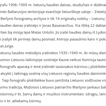
grafu 1908–1909 m. lietuvių liaudies dainas, skudučiais ir dūdma
ės Baltarusijos teritorijoje esančioje lietuviškoje saloje – Zieteloj
a Berlyno fonogramų archyve ir tik 14 originalių volelių – Lietuvių
dies dainas įrašinėjo ir Jonas Basanavičius. Yra išlikę 22 daktar
ies šią misiją tęsė Matas Untulis. Jis įrašė liaudies dainų iš Lydos
i įrašyti tik pirmieji dainų posmai). Antrojo pasaulinio karo ir po
zas Jurga.
 lietuvių liaudies melodijos įrašinėtos 1935–1949 m. Iki mūsų dien
usomos Lietuvos laikinojoje sostinėje Kaune veikusi Komisija tauto
fonografo aparatą ir ėmė įrašinėti tautosakos kūrinius į plokšteles
vykti į laikinąją sostinę visų Lietuvos regionų liaudies daininink
 Taip fonografo plokštelėse buvo įamžinta Lietuvos sodžiuose vis
vimo tradicija, Mažosios Lietuvos patriarcho Martyno Jankaus bals
istorinių ir kt. žanrų dainų ir muzikos instrumentais: ožragiu, lam
 ir kt. atliekamų kūrinių.