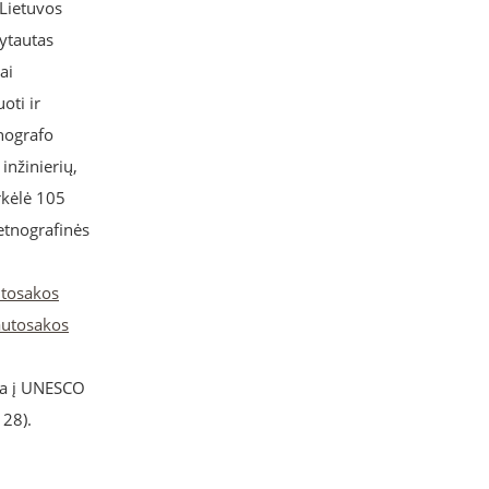
 Lietuvos
ytautas
ai
oti ir
nografo
inžinierių,
rkėlė 105
 etnografinės
tosakos
autosakos
kta į UNESCO
 28).