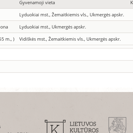
Gyvenamoji vieta
K
Lyduokiai mst., Žemaitkiemis vls., Ukmergės apskr.
mona
Lyduokiai mst., Ukmergės apskr.
55 m., )
Vidiškės mst., Žemaitkiemis vls., Ukmergės apskr.
s