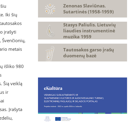
Zenonas Slaviūnas.
išiu
Sutartinės (1958-1959)
e. Iki šių
 tautosakos
Stasys Paliulis. Lietuvių
liaudies instrumentinė
o įrašyti
muzika 1959
, Švenčionių,
kario metais
Tautosakos garso įrašų
duomenų bazė
ų išliko 980
s
. Šią veiklą
us ir
ai
as. Įrašyta
zdeliu,