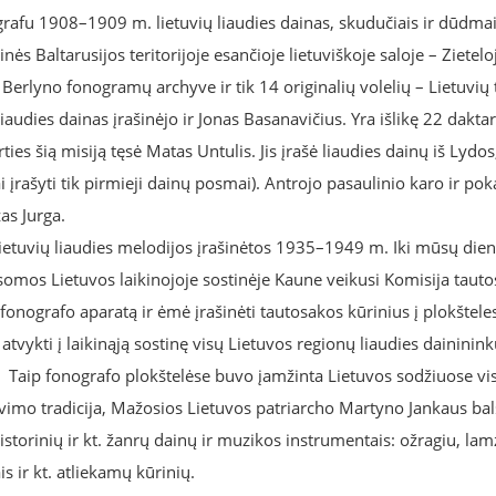
grafu 1908–1909 m. lietuvių liaudies dainas, skudučiais ir dūdma
ės Baltarusijos teritorijoje esančioje lietuviškoje saloje – Zieteloj
a Berlyno fonogramų archyve ir tik 14 originalių volelių – Lietuvių
dies dainas įrašinėjo ir Jonas Basanavičius. Yra išlikę 22 daktar
ies šią misiją tęsė Matas Untulis. Jis įrašė liaudies dainų iš Lydos
i įrašyti tik pirmieji dainų posmai). Antrojo pasaulinio karo ir po
zas Jurga.
 lietuvių liaudies melodijos įrašinėtos 1935–1949 m. Iki mūsų dien
usomos Lietuvos laikinojoje sostinėje Kaune veikusi Komisija tauto
fonografo aparatą ir ėmė įrašinėti tautosakos kūrinius į plokšteles
vykti į laikinąją sostinę visų Lietuvos regionų liaudies daininink
 Taip fonografo plokštelėse buvo įamžinta Lietuvos sodžiuose vis
vimo tradicija, Mažosios Lietuvos patriarcho Martyno Jankaus bals
istorinių ir kt. žanrų dainų ir muzikos instrumentais: ožragiu, lam
 ir kt. atliekamų kūrinių.