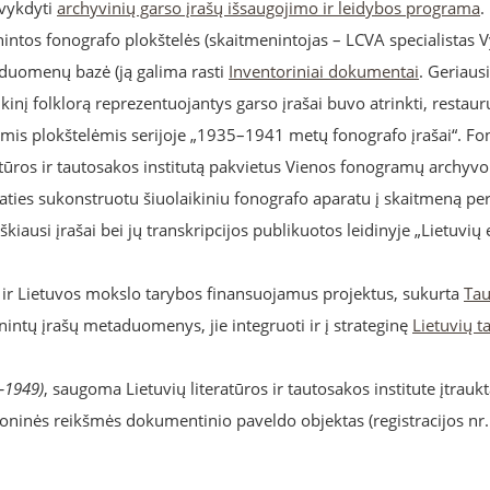
 vykdyti
archyvinių garso įrašų išsaugojimo ir leidybos programa
.
ntos fonografo plokštelės (skaitmenintojas – LCVA specialistas V
s duomenų bazė (ją galima rasti
Inventoriniai dokumentai
. Geriausi
kinį folklorą reprezentuojantys garso įrašai buvo atrinkti, restauru
mis plokštelėmis serijoje „1935–1941 metų fonografo įrašai“. Fo
ratūros ir tautosakos institutą pakvietus Vienos fonogramų archyvo 
 paties sukonstruotu šiuolaikiniu fonografo aparatu į skaitmeną pe
škiausi įrašai bei jų transkripcijos publikuotos leidinyje „Lietuvių
 ir Lietuvos mokslo tarybos finansuojamus projektus, sukurta
Tau
enintų įrašų metaduomenys, jie integruoti ir į strateginę
Lietuvių t
–1949)
, saugoma Lietuvių literatūros ir tautosakos institute įtrau
ioninės reikšmės dokumentinio paveldo objektas (registracijos nr.