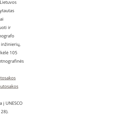
 Lietuvos
ytautas
ai
oti ir
nografo
inžinierių,
rkėlė 105
 etnografinės
tosakos
autosakos
kta į UNESCO
 28).