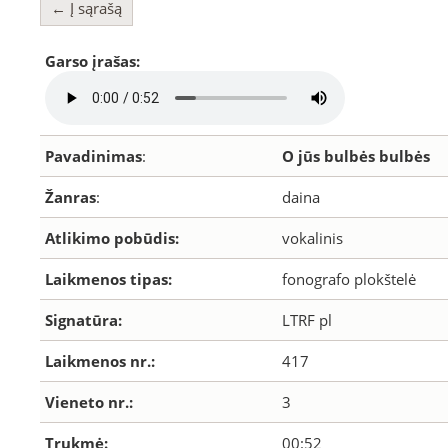
← Į sąrašą
Garso įrašas:
Pavadinimas
:
O jūs bulbės bulbės
Žanras
:
daina
Atlikimo pobūdis:
vokalinis
Laikmenos tipas:
fonografo plokštelė
Signatūra:
LTRF pl
Laikmenos nr.:
417
Vieneto nr.:
3
Trukmė:
00:52