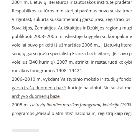
2001 m. Lietuvių literatūros ir tautosakos institute pradėta
Respublikos kultūros ministerijai parėmus buvo suskaitmeni
Vizgintas), sukurta suskaitmenintų garso įrašų registracijo
Suvalkijos, Žemaitijos, Aukštaitijos ir Dzūkijos regionų muzi
publikuoti 2003–2005 m. išleistoje knygelių su kompaktinė
voleliai buvo prikelti iš užmaršties 2006 m., į Lietuvių lite
senųjų garso įrašų specialistą Franzą Lechleitnerį. Jis savo
volelius (340 kūrinių). 2007 m. atrinkti ir restauruoti kokybi
muzikos fonogramos 1908–1942“.
2006–2010 m. vykdant Valstybinio mokslo ir studijų fondo
garso įrašų duomenų bazė
, kurioje patalpinti šių suskaitm
archyvo duomenų bazę
.
2008 m.
Lietuvių liaudies muzikos fonogramų kolekcija (1908
programos „Pasaulio atmintis“ nacionalinį registrą kaip reg