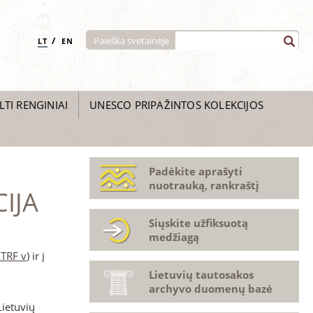
/
Paieška svetainėje
LT
EN
LTI RENGINIAI
UNESCO PRIPAŽINTOS KOLEKCIJOS
Padėkite aprašyti
nuotrauką, rankraštį
IJA
Siųskite užfiksuotą
medžiagą
LTRF v
) ir į
Lietuvių tautosakos
archyvo duomenų bazė
Lietuvių