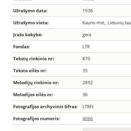
Užrašymo data:
1936
Užrašymo vieta:
Kauno mst., Lietuvių ta
Įrašo kokybė:
gera
Fondas:
LTR
Tekstų rinkinio nr:
870
Teksto eilės nr:
35
Melodijų rinkinio nr:
2892
Melodijos eilės nr:
36
Fotografijos archyvinis šifras:
LTRFt
Fotografijos numeris:
4066