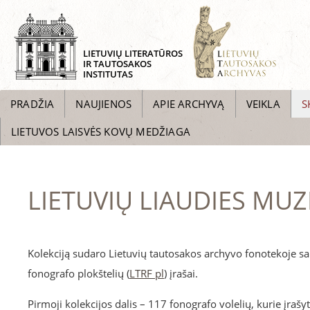
LIETUVIŲ LITERATŪROS
IR TAUTOSAKOS
INSTITUTAS
PRADŽIA
NAUJIENOS
APIE ARCHYVĄ
VEIKLA
S
LIETUVOS LAISVĖS KOVŲ MEDŽIAGA
LIETUVIŲ LIAUDIES MU
Kolekciją sudaro Lietuvių tautosakos archyvo fonotekoje sa
fonografo plokštelių (
LTRF pl
) įrašai.
Pirmoji kolekcijos dalis – 117 fonografo volelių, kurie įraš