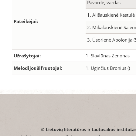
Pavardė, vardas
1. Ališauskienė Kastulė
Pateikėjai:
2. Mikalauskienė Sale
3. Ūsorienė Apolonija (
Užrašytojai:
1. Slaviūnas Zenonas
Melodijos šifruotojai:
1. Uginčius Bronius ()
© Lietuvių literatūros ir tautosakos instituta