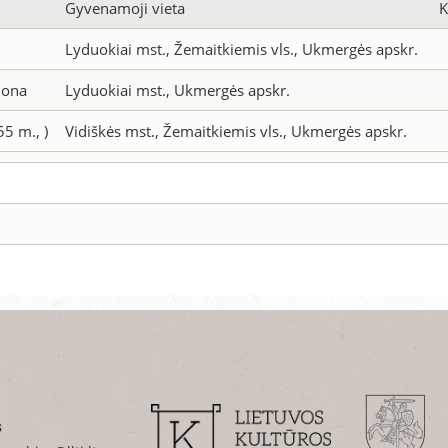
Gyvenamoji vieta
K
Lyduokiai mst., Žemaitkiemis vls., Ukmergės apskr.
mona
Lyduokiai mst., Ukmergės apskr.
55 m., )
Vidiškės mst., Žemaitkiemis vls., Ukmergės apskr.
s