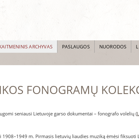
KAITMENINIS ARCHYVAS
PASLAUGOS
NUORODOS
L
ZIKOS FONOGRAMŲ KOLEKC
ugomi seniausi Lietuvoje garso dokumentai – fonografo volelių (
yti 1908–1949 m. Pirmasis lietuvių liaudies muziką ėmėsi fiksuoti 