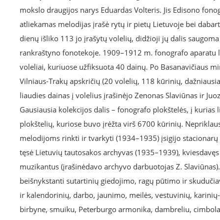
mokslo draugijos narys Eduardas Volteris. Jis Edisono fono
atliekamas melodijas įrašė rytų ir pietų Lietuvoje bei dabartin
dienų išliko 113 jo įrašytų volelių, didžioji jų dalis saugom
rankraštyno fonotekoje. 1909–1912 m. fonografo aparatu liau
voleliai, kuriuose užfiksuota 40 dainų. Po Basanavičiaus mirt
Vilniaus-Trakų apskričių (20 volelių, 118 kūrinių, dažniausia
liaudies dainas į volelius įrašinėjo Zenonas Slaviūnas ir Juo
Gausiausia kolekcijos dalis – fonografo plokštelės, į kurias
plokštelių, kuriose buvo įrėžta virš 6700 kūrinių. Neprikla
melodijoms rinkti ir tvarkyti (1934–1935) įsigijo stacionarų 
tęsė Lietuvių tautosakos archyvas (1935–1939), kviesdavęs at
muzikantus (įrašinėdavo archyvo darbuotojas Z. Slaviūnas).
beišnykstanti sutartinių giedojimo, ragų pūtimo ir skudučia
ir kalendorinių, darbo, jaunimo, meilės, vestuvinių, karinių-
birbyne, smuiku, Peterburgo armonika, dambreliu, cimbolais