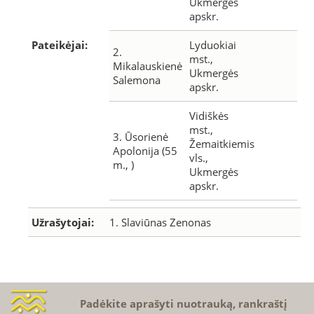
Ukmergės
apskr.
Pateikėjai:
Lyduokiai
2.
mst.,
Mikalauskienė
Ukmergės
Salemona
apskr.
Vidiškės
mst.,
3. Ūsorienė
Žemaitkiemis
Apolonija (55
vls.,
m., )
Ukmergės
apskr.
Užrašytojai:
1. Slaviūnas Zenonas
Padėkite aprašyti nuotrauką, rankraštį