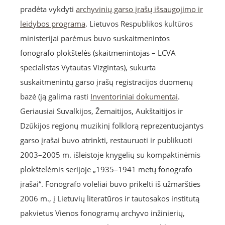
pradėta vykdyti
archyvinių garso įrašų išsaugojimo ir
leidybos programa
. Lietuvos Respublikos kultūros
ministerijai parėmus buvo suskaitmenintos
fonografo plokštelės (skaitmenintojas – LCVA
specialistas Vytautas Vizgintas), sukurta
suskaitmenintų garso įrašų registracijos duomenų
bazė (ją galima rasti
Inventoriniai dokumentai
.
Geriausiai Suvalkijos, Žemaitijos, Aukštaitijos ir
Dzūkijos regionų muzikinį folklorą reprezentuojantys
garso įrašai buvo atrinkti, restauruoti ir publikuoti
2003–2005 m. išleistoje knygelių su kompaktinėmis
plokštelėmis serijoje „1935–1941 metų fonografo
įrašai“. Fonografo voleliai buvo prikelti iš užmaršties
2006 m., į Lietuvių literatūros ir tautosakos institutą
pakvietus Vienos fonogramų archyvo inžinierių,