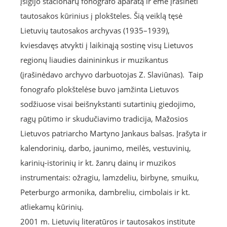
įsigijo stacionarų fonografo aparatą ir ėmė įrašinėti
tautosakos kūrinius į plokšteles. Šią veiklą tęsė
Lietuvių tautosakos archyvas (1935–1939),
kviesdavęs atvykti į laikinąją sostinę visų Lietuvos
regionų liaudies dainininkus ir muzikantus
(įrašinėdavo archyvo darbuotojas Z. Slaviūnas). Taip
fonografo plokštelėse buvo įamžinta Lietuvos
sodžiuose visai beišnykstanti sutartinių giedojimo,
ragų pūtimo ir skudučiavimo tradicija, Mažosios
Lietuvos patriarcho Martyno Jankaus balsas. Įrašyta ir
kalendorinių, darbo, jaunimo, meilės, vestuvinių,
karinių-istorinių ir kt. žanrų dainų ir muzikos
instrumentais: ožragiu, lamzdeliu, birbyne, smuiku,
Peterburgo armonika, dambreliu, cimbolais ir kt.
atliekamų kūrinių.
2001 m. Lietuvių literatūros ir tautosakos institute