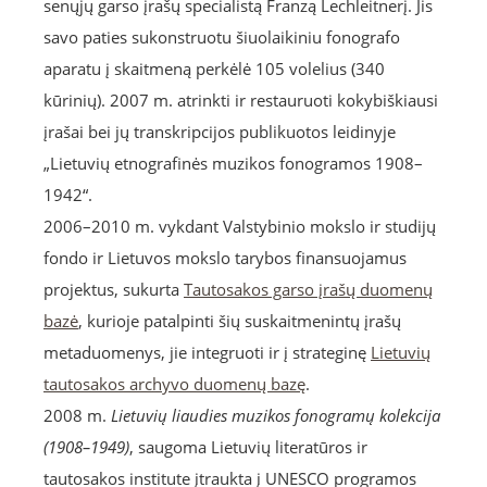
senųjų garso įrašų specialistą Franzą Lechleitnerį. Jis
savo paties sukonstruotu šiuolaikiniu fonografo
aparatu į skaitmeną perkėlė 105 volelius (340
kūrinių). 2007 m. atrinkti ir restauruoti kokybiškiausi
įrašai bei jų transkripcijos publikuotos leidinyje
„Lietuvių etnografinės muzikos fonogramos 1908–
1942“.
2006–2010 m. vykdant Valstybinio mokslo ir studijų
fondo ir Lietuvos mokslo tarybos finansuojamus
projektus, sukurta
Tautosakos garso įrašų duomenų
bazė
, kurioje patalpinti šių suskaitmenintų įrašų
metaduomenys, jie integruoti ir į strateginę
Lietuvių
tautosakos archyvo duomenų bazę
.
2008 m.
Lietuvių liaudies muzikos fonogramų kolekcija
(1908–1949)
, saugoma Lietuvių literatūros ir
tautosakos institute įtraukta į UNESCO programos