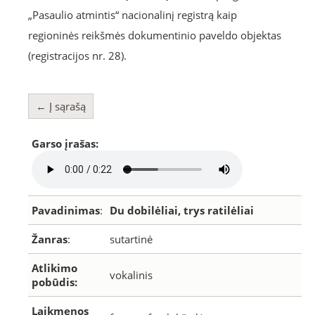
„Pasaulio atmintis“ nacionalinį registrą kaip
regioninės reikšmės dokumentinio paveldo objektas
(registracijos nr. 28).
← Į sąrašą
Garso įrašas:
Pavadinimas
:
Du dobilėliai, trys ratilėliai
Žanras
:
sutartinė
Atlikimo
vokalinis
pobūdis:
Laikmenos