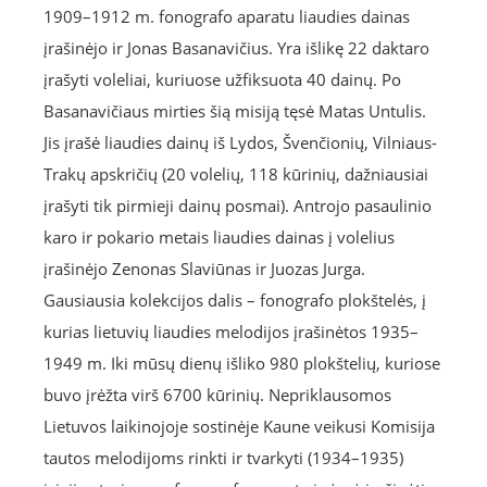
1909–1912 m. fonografo aparatu liaudies dainas
įrašinėjo ir Jonas Basanavičius. Yra išlikę 22 daktaro
įrašyti voleliai, kuriuose užfiksuota 40 dainų. Po
Basanavičiaus mirties šią misiją tęsė Matas Untulis.
Jis įrašė liaudies dainų iš Lydos, Švenčionių, Vilniaus-
Trakų apskričių (20 volelių, 118 kūrinių, dažniausiai
įrašyti tik pirmieji dainų posmai). Antrojo pasaulinio
karo ir pokario metais liaudies dainas į volelius
įrašinėjo Zenonas Slaviūnas ir Juozas Jurga.
Gausiausia kolekcijos dalis – fonografo plokštelės, į
kurias lietuvių liaudies melodijos įrašinėtos 1935–
1949 m. Iki mūsų dienų išliko 980 plokštelių, kuriose
buvo įrėžta virš 6700 kūrinių. Nepriklausomos
Lietuvos laikinojoje sostinėje Kaune veikusi Komisija
tautos melodijoms rinkti ir tvarkyti (1934–1935)