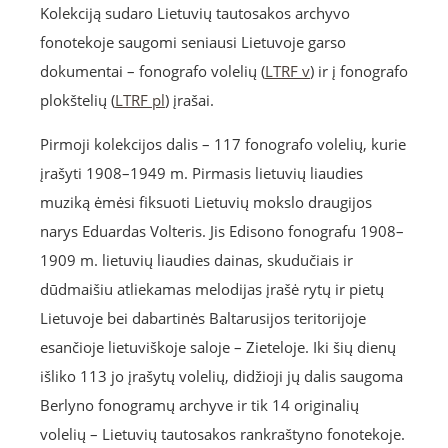
Kolekciją sudaro Lietuvių tautosakos archyvo
fonotekoje saugomi seniausi Lietuvoje garso
dokumentai – fonografo volelių (
LTRF v
) ir į fonografo
plokštelių (
LTRF pl
) įrašai.
Pirmoji kolekcijos dalis – 117 fonografo volelių, kurie
įrašyti 1908–1949 m. Pirmasis lietuvių liaudies
muziką ėmėsi fiksuoti Lietuvių mokslo draugijos
narys Eduardas Volteris. Jis Edisono fonografu 1908–
1909 m. lietuvių liaudies dainas, skudučiais ir
dūdmaišiu atliekamas melodijas įrašė rytų ir pietų
Lietuvoje bei dabartinės Baltarusijos teritorijoje
esančioje lietuviškoje saloje – Zieteloje. Iki šių dienų
išliko 113 jo įrašytų volelių, didžioji jų dalis saugoma
Berlyno fonogramų archyve ir tik 14 originalių
volelių – Lietuvių tautosakos rankraštyno fonotekoje.