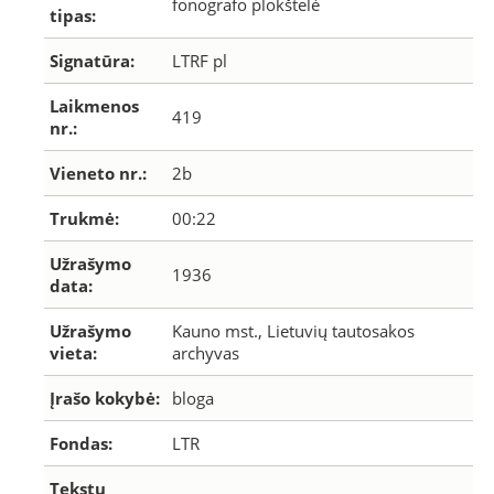
fonografo plokštelė
tipas:
Signatūra:
LTRF pl
Laikmenos
419
nr.:
Vieneto nr.:
2b
Trukmė:
00:22
Užrašymo
1936
data:
Užrašymo
Kauno mst., Lietuvių tautosakos
vieta:
archyvas
Įrašo kokybė:
bloga
Fondas:
LTR
Tekstų