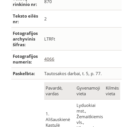
870
rinkinio nr:
Teksto eilės
2
nr:
Fotografijos
archyvinis
LTRFt
šifras:
Fotografijos
4066
numeris:
Paskelbta:
Tautosakos darbai, t. 5, p. 77.
Pavardė,
Gyvenamoji
Kilmės
vardas
vieta
vieta
Lyduokiai
mst.,
1.
Žemaitkiemis
Ališauskienė
vls.,
Kastulė