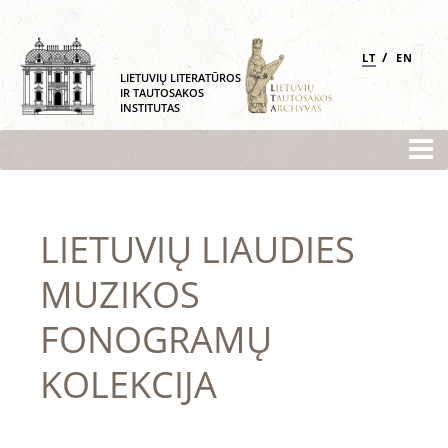
/
LT
EN
LIETUVIŲ LITERATŪROS
IR TAUTOSAKOS
INSTITUTAS
LIETUVIŲ LIAUDIES
MUZIKOS
FONOGRAMŲ
KOLEKCIJA