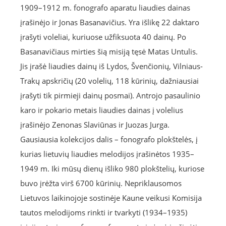
1909–1912 m. fonografo aparatu liaudies dainas
įrašinėjo ir Jonas Basanavičius. Yra išlikę 22 daktaro
įrašyti voleliai, kuriuose užfiksuota 40 dainų. Po
Basanavičiaus mirties šią misiją tęsė Matas Untulis.
Jis įrašė liaudies dainų iš Lydos, Švenčionių, Vilniaus-
Trakų apskričių (20 volelių, 118 kūrinių, dažniausiai
įrašyti tik pirmieji dainų posmai). Antrojo pasaulinio
karo ir pokario metais liaudies dainas į volelius
įrašinėjo Zenonas Slaviūnas ir Juozas Jurga.
Gausiausia kolekcijos dalis – fonografo plokštelės, į
kurias lietuvių liaudies melodijos įrašinėtos 1935–
1949 m. Iki mūsų dienų išliko 980 plokštelių, kuriose
buvo įrėžta virš 6700 kūrinių. Nepriklausomos
Lietuvos laikinojoje sostinėje Kaune veikusi Komisija
tautos melodijoms rinkti ir tvarkyti (1934–1935)