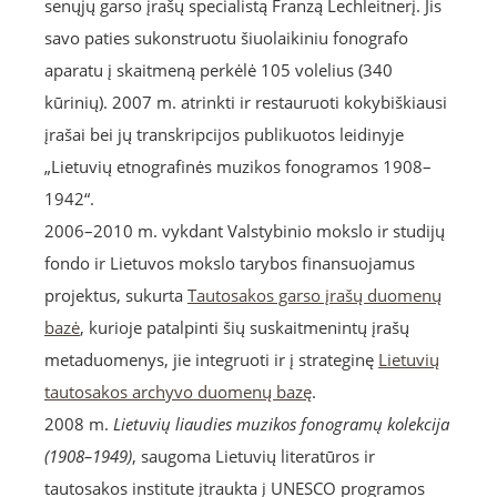
senųjų garso įrašų specialistą Franzą Lechleitnerį. Jis
savo paties sukonstruotu šiuolaikiniu fonografo
aparatu į skaitmeną perkėlė 105 volelius (340
kūrinių). 2007 m. atrinkti ir restauruoti kokybiškiausi
įrašai bei jų transkripcijos publikuotos leidinyje
„Lietuvių etnografinės muzikos fonogramos 1908–
1942“.
2006–2010 m. vykdant Valstybinio mokslo ir studijų
fondo ir Lietuvos mokslo tarybos finansuojamus
projektus, sukurta
Tautosakos garso įrašų duomenų
bazė
, kurioje patalpinti šių suskaitmenintų įrašų
metaduomenys, jie integruoti ir į strateginę
Lietuvių
tautosakos archyvo duomenų bazę
.
2008 m.
Lietuvių liaudies muzikos fonogramų kolekcija
(1908–1949)
, saugoma Lietuvių literatūros ir
tautosakos institute įtraukta į UNESCO programos