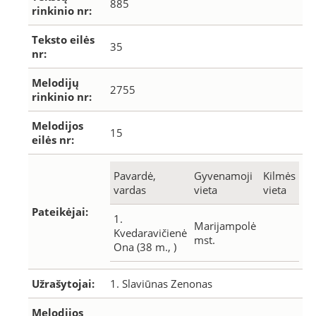
885
rinkinio nr:
Teksto eilės
35
nr:
Melodijų
2755
rinkinio nr:
Melodijos
15
eilės nr:
Pavardė,
Gyvenamoji
Kilmės
vardas
vieta
vieta
Pateikėjai:
1.
Marijampolė
Kvedaravičienė
mst.
Ona (38 m., )
Užrašytojai:
1. Slaviūnas Zenonas
Melodijos