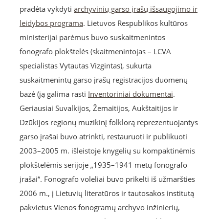
pradėta vykdyti
archyvinių garso įrašų išsaugojimo ir
leidybos programa
. Lietuvos Respublikos kultūros
ministerijai parėmus buvo suskaitmenintos
fonografo plokštelės (skaitmenintojas – LCVA
specialistas Vytautas Vizgintas), sukurta
suskaitmenintų garso įrašų registracijos duomenų
bazė (ją galima rasti
Inventoriniai dokumentai
.
Geriausiai Suvalkijos, Žemaitijos, Aukštaitijos ir
Dzūkijos regionų muzikinį folklorą reprezentuojantys
garso įrašai buvo atrinkti, restauruoti ir publikuoti
2003–2005 m. išleistoje knygelių su kompaktinėmis
plokštelėmis serijoje „1935–1941 metų fonografo
įrašai“. Fonografo voleliai buvo prikelti iš užmaršties
2006 m., į Lietuvių literatūros ir tautosakos institutą
pakvietus Vienos fonogramų archyvo inžinierių,