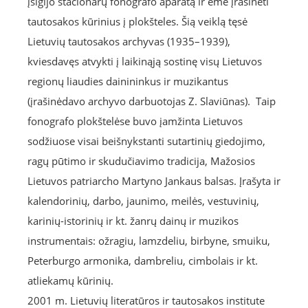
įsigijo stacionarų fonografo aparatą ir ėmė įrašinėti
tautosakos kūrinius į plokšteles. Šią veiklą tęsė
Lietuvių tautosakos archyvas (1935–1939),
kviesdavęs atvykti į laikinąją sostinę visų Lietuvos
regionų liaudies dainininkus ir muzikantus
(įrašinėdavo archyvo darbuotojas Z. Slaviūnas). Taip
fonografo plokštelėse buvo įamžinta Lietuvos
sodžiuose visai beišnykstanti sutartinių giedojimo,
ragų pūtimo ir skudučiavimo tradicija, Mažosios
Lietuvos patriarcho Martyno Jankaus balsas. Įrašyta ir
kalendorinių, darbo, jaunimo, meilės, vestuvinių,
karinių-istorinių ir kt. žanrų dainų ir muzikos
instrumentais: ožragiu, lamzdeliu, birbyne, smuiku,
Peterburgo armonika, dambreliu, cimbolais ir kt.
atliekamų kūrinių.
2001 m. Lietuvių literatūros ir tautosakos institute