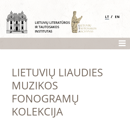
/
LT
EN
LIETUVIŲ LITERATŪROS
IR TAUTOSAKOS
INSTITUTAS
LIETUVIŲ LIAUDIES
MUZIKOS
FONOGRAMŲ
KOLEKCIJA