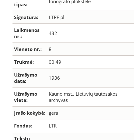
fonografo plokštelė
tipas:
Signatūra:
LTRF pl
Laikmenos
432
nr.:
Vieneto nr.:
8
Trukmė:
00:49
Užrašymo
1936
data:
Užrašymo
Kauno mst., Lietuvių tautosakos
vieta:
archyvas
Įrašo kokybė:
gera
Fondas:
LTR
Tekstų