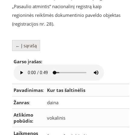
„Pasaulio atmintis“ nacionalinį registrą kaip
regioninės reikšmės dokumentinio paveldo objektas
(registracijos nr. 28).
← Į sąrašą
Garso įrašas:
Pavadinimas
:
Kur tas šaltinėlis
Žanras
:
daina
Atlikimo
vokalinis
pobūdis:
Laikmenos