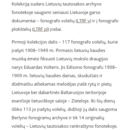
Kolekciją sudaro Lietuvių tautosakos archyvo
fonotekoje saugomi seniausi Lietuvoje garso
dokumentai – fonografo volelių (
LTRF v
) ir į fonografo
plokštelių (
LTRF pl
) įrašai.
Pirmoji kolekcijos dalis – 117 fonografo volelių, kurie
įrašyti 1908–1949 m. Pirmasis lietuvių liaudies
muziką ėmėsi fiksuoti Lietuvių mokslo draugijos
narys Eduardas Volteris. Jis Edisono fonografu 1908–
1909 m. lietuvių liaudies dainas, skudučiais ir
dūdmaišiu atliekamas melodijas įrašė rytų ir pietų
Lietuvoje bei dabartinės Baltarusijos teritorijoje
esančioje lietuviškoje saloje – Zieteloje. Iki šių dienų
išliko 113 jo įrašytų volelių, didžioji jų dalis saugoma
Berlyno fonogramų archyve ir tik 14 originalių
volelių – Lietuvių tautosakos rankraštyno fonotekoje.