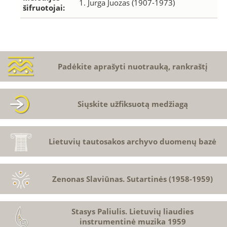
1. Jurga Juozas (1907-1973)
šifruotojai:
Padėkite aprašyti nuotrauką, rankraštį
Siųskite užfiksuotą medžiagą
Lietuvių tautosakos archyvo duomenų bazė
Zenonas Slaviūnas. Sutartinės (1958-1959)
Stasys Paliulis. Lietuvių liaudies
instrumentinė muzika 1959