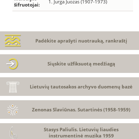
1. Jurga Juozas (1907-1973)
šifruotojai:
Padėkite aprašyti nuotrauką, rankraštį
Siųskite užfiksuotą medžiagą
Lietuvių tautosakos archyvo duomenų bazė
Zenonas Slaviūnas. Sutartinės (1958-1959)
Stasys Paliulis. Lietuvių liaudies
instrumentinė muzika 1959