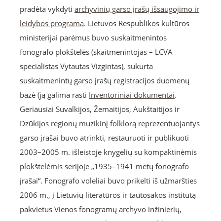
pradėta vykdyti
archyvinių garso įrašų išsaugojimo ir
leidybos programa
. Lietuvos Respublikos kultūros
ministerijai parėmus buvo suskaitmenintos
fonografo plokštelės (skaitmenintojas – LCVA
specialistas Vytautas Vizgintas), sukurta
suskaitmenintų garso įrašų registracijos duomenų
bazė (ją galima rasti
Inventoriniai dokumentai
.
Geriausiai Suvalkijos, Žemaitijos, Aukštaitijos ir
Dzūkijos regionų muzikinį folklorą reprezentuojantys
garso įrašai buvo atrinkti, restauruoti ir publikuoti
2003–2005 m. išleistoje knygelių su kompaktinėmis
plokštelėmis serijoje „1935–1941 metų fonografo
įrašai“. Fonografo voleliai buvo prikelti iš užmaršties
2006 m., į Lietuvių literatūros ir tautosakos institutą
pakvietus Vienos fonogramų archyvo inžinierių,