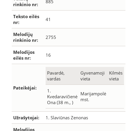
885
rinkinio nr:
Teksto eilės
41
nr:
Melodijų
2755
rinkinio nr:
Melodijos
16
eilės nr:
Pavardė,
Gyvenamoji
Kilmės
vardas
vieta
vieta
Pateikėjai:
1.
Marijampolė
Kvedaravičienė
mst.
Ona (38 m., )
Užrašytojai:
1. Slaviūnas Zenonas
Melodijos