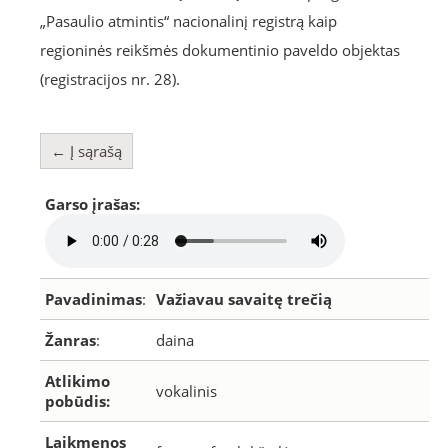
„Pasaulio atmintis“ nacionalinį registrą kaip
regioninės reikšmės dokumentinio paveldo objektas
(registracijos nr. 28).
← Į sąrašą
Garso įrašas:
Pavadinimas
:
Važiavau savaitę trečią
Žanras
:
daina
Atlikimo
vokalinis
pobūdis:
Laikmenos