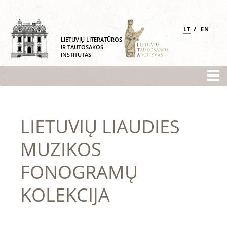
/
LT
EN
LIETUVIŲ LITERATŪROS
IR TAUTOSAKOS
INSTITUTAS
LIETUVIŲ LIAUDIES
MUZIKOS
FONOGRAMŲ
KOLEKCIJA