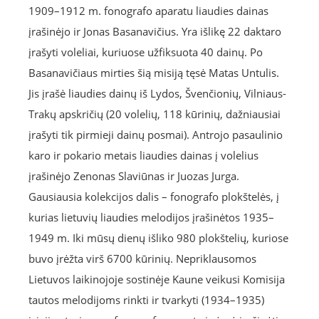
1909–1912 m. fonografo aparatu liaudies dainas
įrašinėjo ir Jonas Basanavičius. Yra išlikę 22 daktaro
įrašyti voleliai, kuriuose užfiksuota 40 dainų. Po
Basanavičiaus mirties šią misiją tęsė Matas Untulis.
Jis įrašė liaudies dainų iš Lydos, Švenčionių, Vilniaus-
Trakų apskričių (20 volelių, 118 kūrinių, dažniausiai
įrašyti tik pirmieji dainų posmai). Antrojo pasaulinio
karo ir pokario metais liaudies dainas į volelius
įrašinėjo Zenonas Slaviūnas ir Juozas Jurga.
Gausiausia kolekcijos dalis – fonografo plokštelės, į
kurias lietuvių liaudies melodijos įrašinėtos 1935–
1949 m. Iki mūsų dienų išliko 980 plokštelių, kuriose
buvo įrėžta virš 6700 kūrinių. Nepriklausomos
Lietuvos laikinojoje sostinėje Kaune veikusi Komisija
tautos melodijoms rinkti ir tvarkyti (1934–1935)