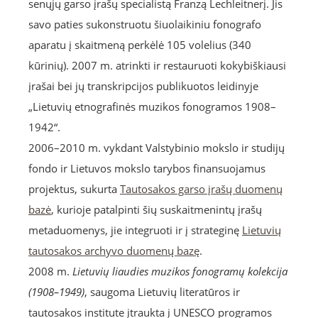
senųjų garso įrašų specialistą Franzą Lechleitnerį. Jis
savo paties sukonstruotu šiuolaikiniu fonografo
aparatu į skaitmeną perkėlė 105 volelius (340
kūrinių). 2007 m. atrinkti ir restauruoti kokybiškiausi
įrašai bei jų transkripcijos publikuotos leidinyje
„Lietuvių etnografinės muzikos fonogramos 1908–
1942“.
2006–2010 m. vykdant Valstybinio mokslo ir studijų
fondo ir Lietuvos mokslo tarybos finansuojamus
projektus, sukurta
Tautosakos garso įrašų duomenų
bazė
, kurioje patalpinti šių suskaitmenintų įrašų
metaduomenys, jie integruoti ir į strateginę
Lietuvių
tautosakos archyvo duomenų bazę
.
2008 m.
Lietuvių liaudies muzikos fonogramų kolekcija
(1908–1949)
, saugoma Lietuvių literatūros ir
tautosakos institute įtraukta į UNESCO programos