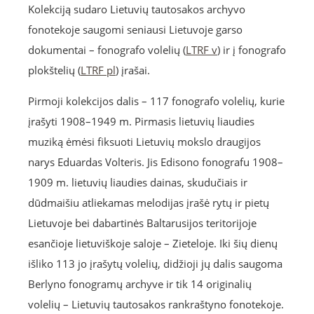
Kolekciją sudaro Lietuvių tautosakos archyvo
fonotekoje saugomi seniausi Lietuvoje garso
dokumentai – fonografo volelių (
LTRF v
) ir į fonografo
plokštelių (
LTRF pl
) įrašai.
Pirmoji kolekcijos dalis – 117 fonografo volelių, kurie
įrašyti 1908–1949 m. Pirmasis lietuvių liaudies
muziką ėmėsi fiksuoti Lietuvių mokslo draugijos
narys Eduardas Volteris. Jis Edisono fonografu 1908–
1909 m. lietuvių liaudies dainas, skudučiais ir
dūdmaišiu atliekamas melodijas įrašė rytų ir pietų
Lietuvoje bei dabartinės Baltarusijos teritorijoje
esančioje lietuviškoje saloje – Zieteloje. Iki šių dienų
išliko 113 jo įrašytų volelių, didžioji jų dalis saugoma
Berlyno fonogramų archyve ir tik 14 originalių
volelių – Lietuvių tautosakos rankraštyno fonotekoje.