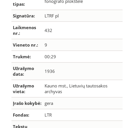
fonografo plokštelė
tipas:
Signatūra:
LTRF pl
Laikmenos
432
nr.:
Vieneto nr.:
9
Trukmė:
00:29
Užrašymo
1936
data:
Užrašymo
Kauno mst., Lietuvių tautosakos
vieta:
archyvas
Įrašo kokybė:
gera
Fondas:
LTR
Tekstų