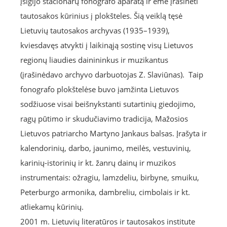
įsigijo stacionarų fonografo aparatą ir ėmė įrašinėti
tautosakos kūrinius į plokšteles. Šią veiklą tęsė
Lietuvių tautosakos archyvas (1935–1939),
kviesdavęs atvykti į laikinąją sostinę visų Lietuvos
regionų liaudies dainininkus ir muzikantus
(įrašinėdavo archyvo darbuotojas Z. Slaviūnas). Taip
fonografo plokštelėse buvo įamžinta Lietuvos
sodžiuose visai beišnykstanti sutartinių giedojimo,
ragų pūtimo ir skudučiavimo tradicija, Mažosios
Lietuvos patriarcho Martyno Jankaus balsas. Įrašyta ir
kalendorinių, darbo, jaunimo, meilės, vestuvinių,
karinių-istorinių ir kt. žanrų dainų ir muzikos
instrumentais: ožragiu, lamzdeliu, birbyne, smuiku,
Peterburgo armonika, dambreliu, cimbolais ir kt.
atliekamų kūrinių.
2001 m. Lietuvių literatūros ir tautosakos institute