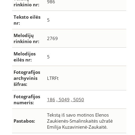
986
rinkinio nr:
Teksto eilės
5
nr:
Melodijų
2769
rinkinio nr:
Melodijos
5
eilės nr:
Fotografijos
archyvinis
LTRFt
šifras:
Fotografijos
186
,
5049
,
5050
numeris:
Tekstą iš savo motinos Elenos
Pastabos:
Zaukienės-Smalinskaitės užrašė
Emilija Kuzavinienė-Zaukaitė.