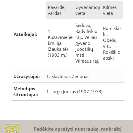
Pavardė,
Gyvenamoji
Kilmės
vardas
vieta
vieta
Šeduva,
Rumiškis
1.
Radviliškio
Pateikėjai:
k.,
Kuzavinienė
raj., Vėliau
Obelių
Emilija
gyveno
vls.,
(Zaukaitė)
Juodšilių
Rokiškio
(1903 m.)
mstl.,
apskr.
Vilniaus raj.
Užrašytojai:
1. Slaviūnas Zenonas
Melodijos
1. Jurga Juozas (1907-1973)
šifruotojai:
Padėkite aprašyti nuotrauką, rankraštį