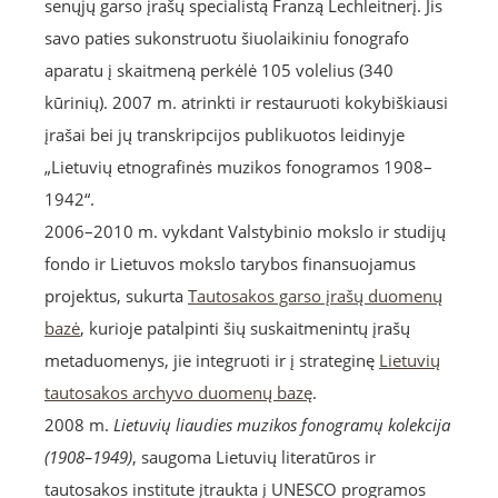
senųjų garso įrašų specialistą Franzą Lechleitnerį. Jis
savo paties sukonstruotu šiuolaikiniu fonografo
aparatu į skaitmeną perkėlė 105 volelius (340
kūrinių). 2007 m. atrinkti ir restauruoti kokybiškiausi
įrašai bei jų transkripcijos publikuotos leidinyje
„Lietuvių etnografinės muzikos fonogramos 1908–
1942“.
2006–2010 m. vykdant Valstybinio mokslo ir studijų
fondo ir Lietuvos mokslo tarybos finansuojamus
projektus, sukurta
Tautosakos garso įrašų duomenų
bazė
, kurioje patalpinti šių suskaitmenintų įrašų
metaduomenys, jie integruoti ir į strateginę
Lietuvių
tautosakos archyvo duomenų bazę
.
2008 m.
Lietuvių liaudies muzikos fonogramų kolekcija
(1908–1949)
, saugoma Lietuvių literatūros ir
tautosakos institute įtraukta į UNESCO programos