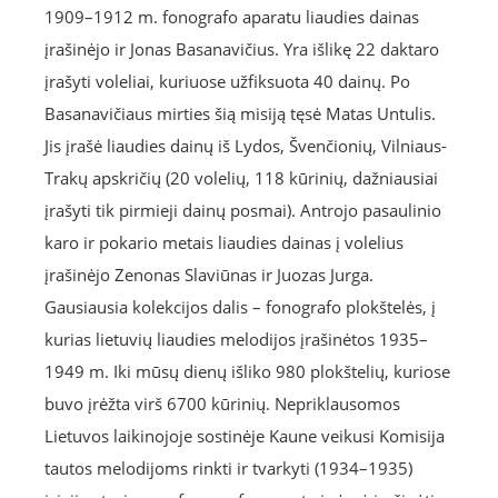
1909–1912 m. fonografo aparatu liaudies dainas
įrašinėjo ir Jonas Basanavičius. Yra išlikę 22 daktaro
įrašyti voleliai, kuriuose užfiksuota 40 dainų. Po
Basanavičiaus mirties šią misiją tęsė Matas Untulis.
Jis įrašė liaudies dainų iš Lydos, Švenčionių, Vilniaus-
Trakų apskričių (20 volelių, 118 kūrinių, dažniausiai
įrašyti tik pirmieji dainų posmai). Antrojo pasaulinio
karo ir pokario metais liaudies dainas į volelius
įrašinėjo Zenonas Slaviūnas ir Juozas Jurga.
Gausiausia kolekcijos dalis – fonografo plokštelės, į
kurias lietuvių liaudies melodijos įrašinėtos 1935–
1949 m. Iki mūsų dienų išliko 980 plokštelių, kuriose
buvo įrėžta virš 6700 kūrinių. Nepriklausomos
Lietuvos laikinojoje sostinėje Kaune veikusi Komisija
tautos melodijoms rinkti ir tvarkyti (1934–1935)