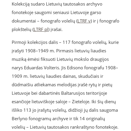
Kolekciją sudaro Lietuvių tautosakos archyvo
fonotekoje saugomi seniausi Lietuvoje garso
dokumentai – fonografo volelių (
LTRF v
) ir į fonografo
plokštelių (
LTRF pl
) įrašai.
Pirmoji kolekcijos dalis – 117 fonografo volelių, kurie
įrašyti 1908–1949 m. Pirmasis lietuvių liaudies
muziką ėmėsi fiksuoti Lietuvių mokslo draugijos
narys Eduardas Volteris. Jis Edisono fonografu 1908–
1909 m. lietuvių liaudies dainas, skudučiais ir
dūdmaišiu atliekamas melodijas įrašė rytų ir pietų
Lietuvoje bei dabartinės Baltarusijos teritorijoje
esančioje lietuviškoje saloje – Zieteloje. Iki šių dienų
išliko 113 jo įrašytų volelių, didžioji jų dalis saugoma
Berlyno fonogramų archyve ir tik 14 originalių
volelių – Lietuvių tautosakos rankraštyno fonotekoje.