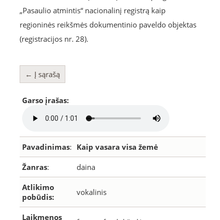
„Pasaulio atmintis“ nacionalinį registrą kaip
regioninės reikšmės dokumentinio paveldo objektas
(registracijos nr. 28).
← Į sąrašą
Garso įrašas:
Pavadinimas
:
Kaip vasara visa žemė
Žanras
:
daina
Atlikimo
vokalinis
pobūdis:
Laikmenos