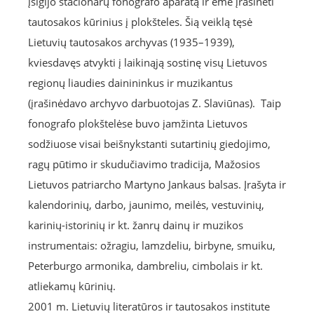
įsigijo stacionarų fonografo aparatą ir ėmė įrašinėti
tautosakos kūrinius į plokšteles. Šią veiklą tęsė
Lietuvių tautosakos archyvas (1935–1939),
kviesdavęs atvykti į laikinąją sostinę visų Lietuvos
regionų liaudies dainininkus ir muzikantus
(įrašinėdavo archyvo darbuotojas Z. Slaviūnas). Taip
fonografo plokštelėse buvo įamžinta Lietuvos
sodžiuose visai beišnykstanti sutartinių giedojimo,
ragų pūtimo ir skudučiavimo tradicija, Mažosios
Lietuvos patriarcho Martyno Jankaus balsas. Įrašyta ir
kalendorinių, darbo, jaunimo, meilės, vestuvinių,
karinių-istorinių ir kt. žanrų dainų ir muzikos
instrumentais: ožragiu, lamzdeliu, birbyne, smuiku,
Peterburgo armonika, dambreliu, cimbolais ir kt.
atliekamų kūrinių.
2001 m. Lietuvių literatūros ir tautosakos institute