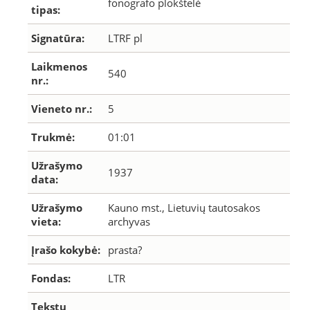
fonografo plokštelė
tipas:
Signatūra:
LTRF pl
Laikmenos
540
nr.:
Vieneto nr.:
5
Trukmė:
01:01
Užrašymo
1937
data:
Užrašymo
Kauno mst., Lietuvių tautosakos
vieta:
archyvas
Įrašo kokybė:
prasta?
Fondas:
LTR
Tekstų