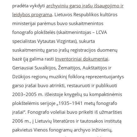
pradėta vykdyti
archyvinių garso įrašų išsaugojimo ir
leidybos programa
. Lietuvos Respublikos kultūros
ministerijai parėmus buvo suskaitmenintos
fonografo plokštelės (skaitmenintojas – LCVA
specialistas Vytautas Vizgintas), sukurta
suskaitmenintų garso įrašų registracijos duomenų
bazė (ją galima rasti
Inventoriniai dokumentai
.
Geriausiai Suvalkijos, Žemaitijos, Aukštaitijos ir
Dzūkijos regionų muzikinį folklorą reprezentuojantys
garso įrašai buvo atrinkti, restauruoti ir publikuoti
2003–2005 m. išleistoje knygelių su kompaktinėmis
plokštelėmis serijoje „1935–1941 metų fonografo
įrašai“. Fonografo voleliai buvo prikelti iš užmaršties
2006 m., į Lietuvių literatūros ir tautosakos institutą
pakvietus Vienos fonogramų archyvo inžinierių,