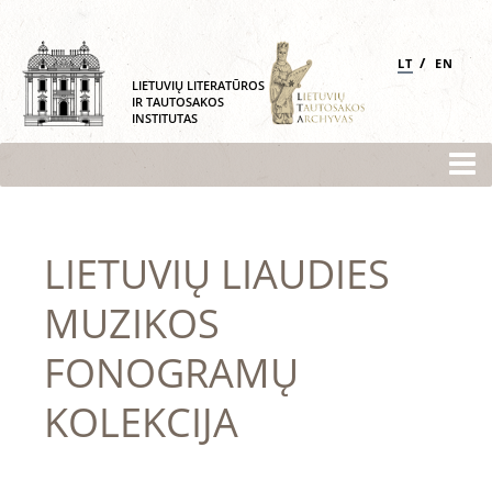
/
LT
EN
LIETUVIŲ LITERATŪROS
IR TAUTOSAKOS
INSTITUTAS
LIETUVIŲ LIAUDIES
MUZIKOS
FONOGRAMŲ
KOLEKCIJA