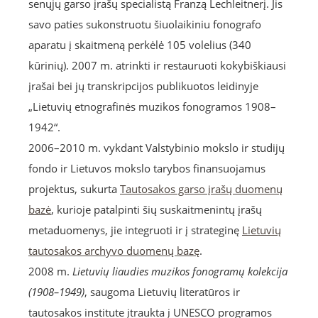
senųjų garso įrašų specialistą Franzą Lechleitnerį. Jis
savo paties sukonstruotu šiuolaikiniu fonografo
aparatu į skaitmeną perkėlė 105 volelius (340
kūrinių). 2007 m. atrinkti ir restauruoti kokybiškiausi
įrašai bei jų transkripcijos publikuotos leidinyje
„Lietuvių etnografinės muzikos fonogramos 1908–
1942“.
2006–2010 m. vykdant Valstybinio mokslo ir studijų
fondo ir Lietuvos mokslo tarybos finansuojamus
projektus, sukurta
Tautosakos garso įrašų duomenų
bazė
, kurioje patalpinti šių suskaitmenintų įrašų
metaduomenys, jie integruoti ir į strateginę
Lietuvių
tautosakos archyvo duomenų bazę
.
2008 m.
Lietuvių liaudies muzikos fonogramų kolekcija
(1908–1949)
, saugoma Lietuvių literatūros ir
tautosakos institute įtraukta į UNESCO programos