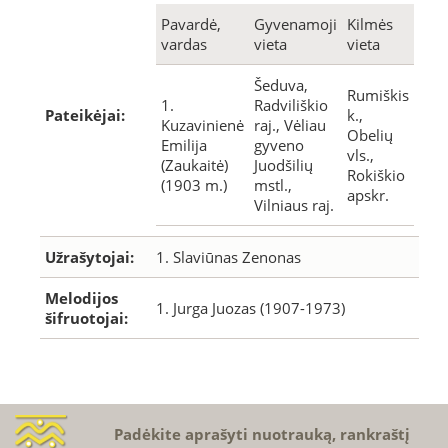
Pavardė,
Gyvenamoji
Kilmės
vardas
vieta
vieta
Šeduva,
Rumiškis
1.
Radviliškio
Pateikėjai:
k.,
Kuzavinienė
raj., Vėliau
Obelių
Emilija
gyveno
vls.,
(Zaukaitė)
Juodšilių
Rokiškio
(1903 m.)
mstl.,
apskr.
Vilniaus raj.
Užrašytojai:
1. Slaviūnas Zenonas
Melodijos
1. Jurga Juozas (1907-1973)
šifruotojai:
Padėkite aprašyti nuotrauką, rankraštį