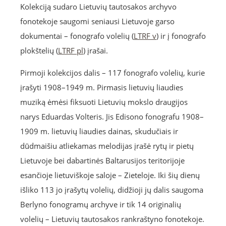
Kolekciją sudaro Lietuvių tautosakos archyvo
fonotekoje saugomi seniausi Lietuvoje garso
dokumentai – fonografo volelių (
LTRF v
) ir į fonografo
plokštelių (
LTRF pl
) įrašai.
Pirmoji kolekcijos dalis – 117 fonografo volelių, kurie
įrašyti 1908–1949 m. Pirmasis lietuvių liaudies
muziką ėmėsi fiksuoti Lietuvių mokslo draugijos
narys Eduardas Volteris. Jis Edisono fonografu 1908–
1909 m. lietuvių liaudies dainas, skudučiais ir
dūdmaišiu atliekamas melodijas įrašė rytų ir pietų
Lietuvoje bei dabartinės Baltarusijos teritorijoje
esančioje lietuviškoje saloje – Zieteloje. Iki šių dienų
išliko 113 jo įrašytų volelių, didžioji jų dalis saugoma
Berlyno fonogramų archyve ir tik 14 originalių
volelių – Lietuvių tautosakos rankraštyno fonotekoje.