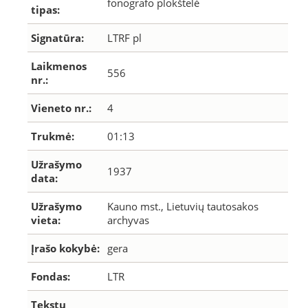
fonografo plokštelė
tipas:
Signatūra:
LTRF pl
Laikmenos
556
nr.:
Vieneto nr.:
4
Trukmė:
01:13
Užrašymo
1937
data:
Užrašymo
Kauno mst., Lietuvių tautosakos
vieta:
archyvas
Įrašo kokybė:
gera
Fondas:
LTR
Tekstų