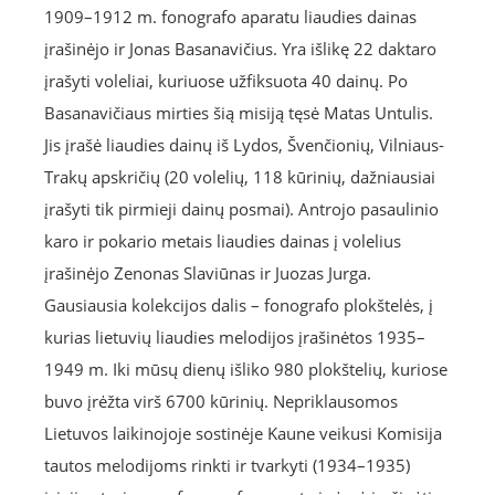
1909–1912 m. fonografo aparatu liaudies dainas
įrašinėjo ir Jonas Basanavičius. Yra išlikę 22 daktaro
įrašyti voleliai, kuriuose užfiksuota 40 dainų. Po
Basanavičiaus mirties šią misiją tęsė Matas Untulis.
Jis įrašė liaudies dainų iš Lydos, Švenčionių, Vilniaus-
Trakų apskričių (20 volelių, 118 kūrinių, dažniausiai
įrašyti tik pirmieji dainų posmai). Antrojo pasaulinio
karo ir pokario metais liaudies dainas į volelius
įrašinėjo Zenonas Slaviūnas ir Juozas Jurga.
Gausiausia kolekcijos dalis – fonografo plokštelės, į
kurias lietuvių liaudies melodijos įrašinėtos 1935–
1949 m. Iki mūsų dienų išliko 980 plokštelių, kuriose
buvo įrėžta virš 6700 kūrinių. Nepriklausomos
Lietuvos laikinojoje sostinėje Kaune veikusi Komisija
tautos melodijoms rinkti ir tvarkyti (1934–1935)