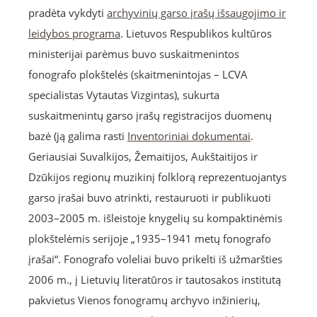
pradėta vykdyti
archyvinių garso įrašų išsaugojimo ir
leidybos programa
. Lietuvos Respublikos kultūros
ministerijai parėmus buvo suskaitmenintos
fonografo plokštelės (skaitmenintojas – LCVA
specialistas Vytautas Vizgintas), sukurta
suskaitmenintų garso įrašų registracijos duomenų
bazė (ją galima rasti
Inventoriniai dokumentai
.
Geriausiai Suvalkijos, Žemaitijos, Aukštaitijos ir
Dzūkijos regionų muzikinį folklorą reprezentuojantys
garso įrašai buvo atrinkti, restauruoti ir publikuoti
2003–2005 m. išleistoje knygelių su kompaktinėmis
plokštelėmis serijoje „1935–1941 metų fonografo
įrašai“. Fonografo voleliai buvo prikelti iš užmaršties
2006 m., į Lietuvių literatūros ir tautosakos institutą
pakvietus Vienos fonogramų archyvo inžinierių,