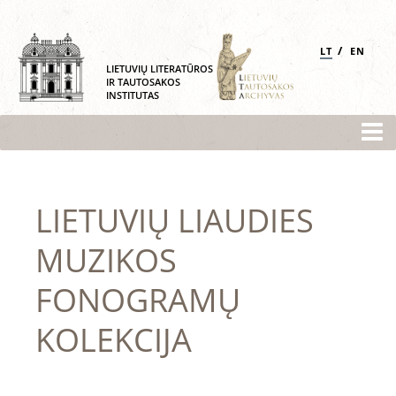
/
LT
EN
LIETUVIŲ LITERATŪROS
IR TAUTOSAKOS
INSTITUTAS
LIETUVIŲ LIAUDIES
MUZIKOS
FONOGRAMŲ
KOLEKCIJA