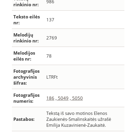
986
rinkinio nr:
Teksto eilės
137
nr:
Melodijų
2769
rinkinio nr:
Melodijos
78
eilės nr:
Fotografijos
archyvinis
LTRFt
šifras:
Fotografijos
186
,
5049
,
5050
numeris:
Tekstą iš savo motinos Elenos
Pastabos:
Zaukienės-Smalinskaitės užrašė
Emilija Kuzavinienė-Zaukaitė.