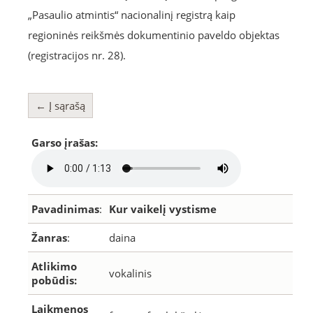
„Pasaulio atmintis“ nacionalinį registrą kaip
regioninės reikšmės dokumentinio paveldo objektas
(registracijos nr. 28).
← Į sąrašą
Garso įrašas:
Pavadinimas
:
Kur vaikelį vystisme
Žanras
:
daina
Atlikimo
vokalinis
pobūdis:
Laikmenos