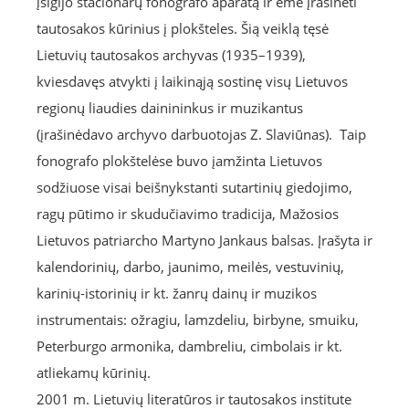
įsigijo stacionarų fonografo aparatą ir ėmė įrašinėti
tautosakos kūrinius į plokšteles. Šią veiklą tęsė
Lietuvių tautosakos archyvas (1935–1939),
kviesdavęs atvykti į laikinąją sostinę visų Lietuvos
regionų liaudies dainininkus ir muzikantus
(įrašinėdavo archyvo darbuotojas Z. Slaviūnas). Taip
fonografo plokštelėse buvo įamžinta Lietuvos
sodžiuose visai beišnykstanti sutartinių giedojimo,
ragų pūtimo ir skudučiavimo tradicija, Mažosios
Lietuvos patriarcho Martyno Jankaus balsas. Įrašyta ir
kalendorinių, darbo, jaunimo, meilės, vestuvinių,
karinių-istorinių ir kt. žanrų dainų ir muzikos
instrumentais: ožragiu, lamzdeliu, birbyne, smuiku,
Peterburgo armonika, dambreliu, cimbolais ir kt.
atliekamų kūrinių.
2001 m. Lietuvių literatūros ir tautosakos institute