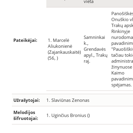
vieta
Panošiškės
Onuškio vl
Trakų apsk
Rinkinyje
Samninkai
nurodoma
Pateikėjai:
1. Marcelė
k.,
pavadinim
Aliukonienė
Grendavės
"Pauošiški
(Zajankauskaitė)
apyl., Trakų
tačiau tok
(56, )
raj.
administra
žinynuose 
Kaimo
pavadinim
spėjamas.
Užrašytojai:
1. Slaviūnas Zenonas
Melodijos
1. Uginčius Bronius ()
šifruotojai: