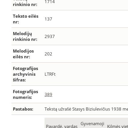
1714
rinkinio nr:
Teksto eilės
137
nr:
Melodijų
2937
rinkinio nr:
Melodijos
202
eilės nr:
Fotografijos
archyvinis
LTRFt
šifras:
Fotografijos
389
numeris:
Pastabos:
Tekstą užrašė Stasys Biziulevičius 1938 me
Gyvenamoji
Pavardė, vardas
Kilmės vie