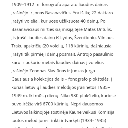
1909–1912 m. fonografo aparatu liaudies dainas
įrašinėjo ir Jonas Basanavičius. Yra išlikę 22 daktaro
įrašyti voleliai, kuriuose užfiksuota 40 dainų. Po
Basanavičiaus mirties šią misiją tęsė Matas Untulis.
Jis įrašė liaudies dainų iš Lydos, Švenčionių, Vilniaus-
Trakų apskričių (20 volelių, 118 kūrinių, dažniausiai
įrašyti tik pirmieji dainų posmai). Antrojo pasaulinio
karo ir pokario metais liaudies dainas į volelius
įrašinėjo Zenonas Slaviūnas ir Juozas Jurga.
Gausiausia kolekcijos dalis – fonografo plokštelės, į
kurias lietuvių liaudies melodijos įrašinėtos 1935–
1949 m. Iki mūsų dienų išliko 980 plokštelių, kuriose
buvo įrėžta virš 6700 kūrinių. Nepriklausomos
Lietuvos laikinojoje sostinėje Kaune veikusi Komisija
tautos melodijoms rinkti ir tvarkyti (1934–1935)