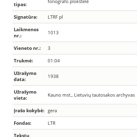
fonografo plokštelė
tipas:
Signatūra:
LTRF pl
Laikmenos
1013
nr.:
Vieneto nr.:
3
Trukmė:
01:04
Užrašymo
1938
data:
Užrašymo
Kauno mst., Lietuvių tautosakos archyvas
vieta:
Įrašo kokybė:
gera
Fondas:
LTR
Tekstų