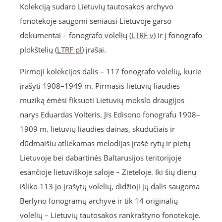
Kolekciją sudaro Lietuvių tautosakos archyvo
fonotekoje saugomi seniausi Lietuvoje garso
dokumentai – fonografo volelių (
LTRF v
) ir į fonografo
plokštelių (
LTRF pl
) įrašai.
Pirmoji kolekcijos dalis – 117 fonografo volelių, kurie
įrašyti 1908–1949 m. Pirmasis lietuvių liaudies
muziką ėmėsi fiksuoti Lietuvių mokslo draugijos
narys Eduardas Volteris. Jis Edisono fonografu 1908–
1909 m. lietuvių liaudies dainas, skudučiais ir
dūdmaišiu atliekamas melodijas įrašė rytų ir pietų
Lietuvoje bei dabartinės Baltarusijos teritorijoje
esančioje lietuviškoje saloje – Zieteloje. Iki šių dienų
išliko 113 jo įrašytų volelių, didžioji jų dalis saugoma
Berlyno fonogramų archyve ir tik 14 originalių
volelių – Lietuvių tautosakos rankraštyno fonotekoje.