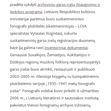
pradėta vykdyti
archyvinių garso įrašų išsaugojimo ir
leidybos programa
. Lietuvos Respublikos kultūros
ministerijai parėmus buvo suskaitmenintos
fonografo plokštelės (skaitmenintojas – LCVA
specialistas Vytautas Vizgintas), sukurta
suskaitmenintų garso įrašų registracijos duomenų
bazė (ją galima rasti
Inventoriniai dokumentai
.
Geriausiai Suvalkijos, Žemaitijos, Aukštaitijos ir
Dzūkijos regionų muzikinį folklorą reprezentuojantys
garso įrašai buvo atrinkti, restauruoti ir publikuoti
2003–2005 m. išleistoje knygelių su kompaktinėmis
plokštelėmis serijoje „1935–1941 metų fonografo
įrašai“. Fonografo voleliai buvo prikelti iš užmaršties
2006 m., į Lietuvių literatūros ir tautosakos institutą
pakvietus Vienos fonogramų archyvo inžinierių,