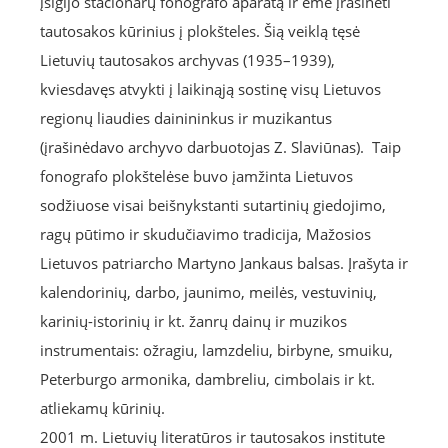
įsigijo stacionarų fonografo aparatą ir ėmė įrašinėti
tautosakos kūrinius į plokšteles. Šią veiklą tęsė
Lietuvių tautosakos archyvas (1935–1939),
kviesdavęs atvykti į laikinąją sostinę visų Lietuvos
regionų liaudies dainininkus ir muzikantus
(įrašinėdavo archyvo darbuotojas Z. Slaviūnas). Taip
fonografo plokštelėse buvo įamžinta Lietuvos
sodžiuose visai beišnykstanti sutartinių giedojimo,
ragų pūtimo ir skudučiavimo tradicija, Mažosios
Lietuvos patriarcho Martyno Jankaus balsas. Įrašyta ir
kalendorinių, darbo, jaunimo, meilės, vestuvinių,
karinių-istorinių ir kt. žanrų dainų ir muzikos
instrumentais: ožragiu, lamzdeliu, birbyne, smuiku,
Peterburgo armonika, dambreliu, cimbolais ir kt.
atliekamų kūrinių.
2001 m. Lietuvių literatūros ir tautosakos institute