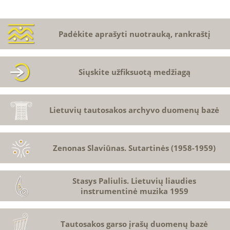
Padėkite aprašyti nuotrauką, rankraštį
Siųskite užfiksuotą medžiagą
Lietuvių tautosakos archyvo duomenų bazė
Zenonas Slaviūnas. Sutartinės (1958-1959)
Stasys Paliulis. Lietuvių liaudies
instrumentinė muzika 1959
Tautosakos garso įrašų duomenų bazė