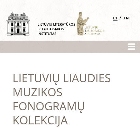
/
LT
EN
LIETUVIŲ LITERATŪROS
IR TAUTOSAKOS
INSTITUTAS
LIETUVIŲ LIAUDIES
MUZIKOS
FONOGRAMŲ
KOLEKCIJA