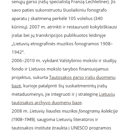
senųjų garso įrašų specialistą Franzą Lechleitnerį. Jis
savo paties sukonstruotu šiuolaikiniu fonografo
aparatu į skaitmeną perkėlė 105 volelius (340
kūrinių). 2007 m. atrinkti ir restauruoti kokybiškiausi
įrašai bei jų transkripcijos publikuotos leidinyje
„Lietuvių etnografinės muzikos fonogramos 1908–
1942“.
2006–2010 m. vykdant Valstybinio mokslo ir studijų
fondo ir Lietuvos mokslo tarybos finansuojamus
projektus, sukurta
Tautosakos garso įrašų duomenų
bazė
, kurioje patalpinti šių suskaitmenintų įrašų
metaduomenys, jie integruoti ir į strateginę
Lietuvių
tautosakos archyvo duomenų bazę
.
2008 m.
Lietuvių liaudies muzikos fonogramų kolekcija
(1908–1949)
, saugoma Lietuvių literatūros ir
tautosakos institute įtraukta į UNESCO programos