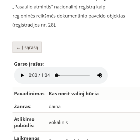
„Pasaulio atmintis“ nacionalinį registrą kaip
regioninės reikšmės dokumentinio paveldo objektas
(registracijos nr. 28).
← Į sąrašą
Garso įrašas:
Pavadinimas
:
Kas norit valioj būcia
Žanras
:
daina
Atlikimo
vokalinis
pobūdis:
Laikmenos