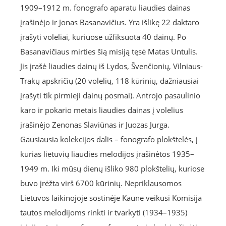
1909–1912 m. fonografo aparatu liaudies dainas
įrašinėjo ir Jonas Basanavičius. Yra išlikę 22 daktaro
įrašyti voleliai, kuriuose užfiksuota 40 dainų. Po
Basanavičiaus mirties šią misiją tęsė Matas Untulis.
Jis įrašė liaudies dainų iš Lydos, Švenčionių, Vilniaus-
Trakų apskričių (20 volelių, 118 kūrinių, dažniausiai
įrašyti tik pirmieji dainų posmai). Antrojo pasaulinio
karo ir pokario metais liaudies dainas į volelius
įrašinėjo Zenonas Slaviūnas ir Juozas Jurga.
Gausiausia kolekcijos dalis – fonografo plokštelės, į
kurias lietuvių liaudies melodijos įrašinėtos 1935–
1949 m. Iki mūsų dienų išliko 980 plokštelių, kuriose
buvo įrėžta virš 6700 kūrinių. Nepriklausomos
Lietuvos laikinojoje sostinėje Kaune veikusi Komisija
tautos melodijoms rinkti ir tvarkyti (1934–1935)