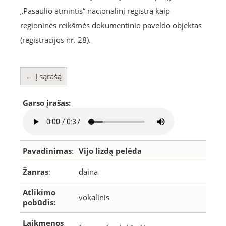
„Pasaulio atmintis“ nacionalinį registrą kaip
regioninės reikšmės dokumentinio paveldo objektas
(registracijos nr. 28).
← Į sąrašą
Garso įrašas:
Pavadinimas
:
Vijo lizdą pelėda
Žanras
:
daina
Atlikimo
vokalinis
pobūdis:
Laikmenos