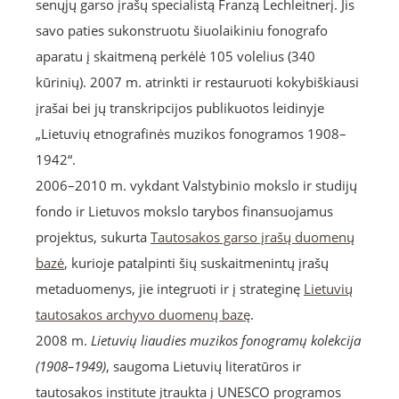
senųjų garso įrašų specialistą Franzą Lechleitnerį. Jis
savo paties sukonstruotu šiuolaikiniu fonografo
aparatu į skaitmeną perkėlė 105 volelius (340
kūrinių). 2007 m. atrinkti ir restauruoti kokybiškiausi
įrašai bei jų transkripcijos publikuotos leidinyje
„Lietuvių etnografinės muzikos fonogramos 1908–
1942“.
2006–2010 m. vykdant Valstybinio mokslo ir studijų
fondo ir Lietuvos mokslo tarybos finansuojamus
projektus, sukurta
Tautosakos garso įrašų duomenų
bazė
, kurioje patalpinti šių suskaitmenintų įrašų
metaduomenys, jie integruoti ir į strateginę
Lietuvių
tautosakos archyvo duomenų bazę
.
2008 m.
Lietuvių liaudies muzikos fonogramų kolekcija
(1908–1949)
, saugoma Lietuvių literatūros ir
tautosakos institute įtraukta į UNESCO programos