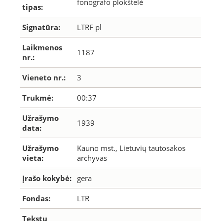
fonografo plokštelė
tipas:
Signatūra:
LTRF pl
Laikmenos
1187
nr.:
Vieneto nr.:
3
Trukmė:
00:37
Užrašymo
1939
data:
Užrašymo
Kauno mst., Lietuvių tautosakos
vieta:
archyvas
Įrašo kokybė:
gera
Fondas:
LTR
Tekstų