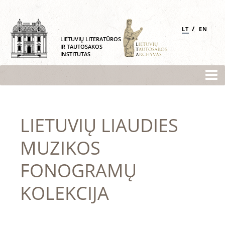
/
LT
EN
LIETUVIŲ LITERATŪROS
IR TAUTOSAKOS
INSTITUTAS
LIETUVIŲ LIAUDIES
MUZIKOS
FONOGRAMŲ
KOLEKCIJA