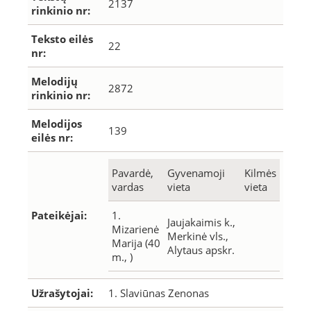
2137
rinkinio nr:
Teksto eilės
22
nr:
Melodijų
2872
rinkinio nr:
Melodijos
139
eilės nr:
Pavardė,
Gyvenamoji
Kilmės
vardas
vieta
vieta
Pateikėjai:
1.
Jaujakaimis k.,
Mizarienė
Merkinė vls.,
Marija (40
Alytaus apskr.
m., )
Užrašytojai:
1. Slaviūnas Zenonas