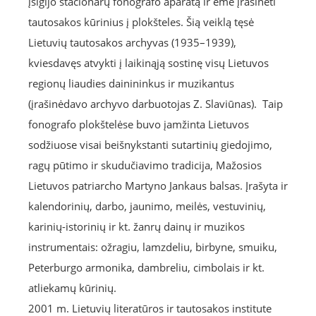
įsigijo stacionarų fonografo aparatą ir ėmė įrašinėti
tautosakos kūrinius į plokšteles. Šią veiklą tęsė
Lietuvių tautosakos archyvas (1935–1939),
kviesdavęs atvykti į laikinąją sostinę visų Lietuvos
regionų liaudies dainininkus ir muzikantus
(įrašinėdavo archyvo darbuotojas Z. Slaviūnas). Taip
fonografo plokštelėse buvo įamžinta Lietuvos
sodžiuose visai beišnykstanti sutartinių giedojimo,
ragų pūtimo ir skudučiavimo tradicija, Mažosios
Lietuvos patriarcho Martyno Jankaus balsas. Įrašyta ir
kalendorinių, darbo, jaunimo, meilės, vestuvinių,
karinių-istorinių ir kt. žanrų dainų ir muzikos
instrumentais: ožragiu, lamzdeliu, birbyne, smuiku,
Peterburgo armonika, dambreliu, cimbolais ir kt.
atliekamų kūrinių.
2001 m. Lietuvių literatūros ir tautosakos institute