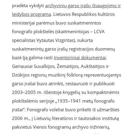
pradėta vykdyti
archyvinių garso įrašų išsaugojimo ir
leidybos programa
. Lietuvos Respublikos kultūros
ministerijai parėmus buvo suskaitmenintos
fonografo plokštelės (skaitmenintojas – LCVA
specialistas Vytautas Vizgintas), sukurta
suskaitmenintų garso įrašų registracijos duomenų
bazė (ją galima rasti
Inventoriniai dokumentai
.
Geriausiai Suvalkijos, Žemaitijos, Aukštaitijos ir
Dzūkijos regionų muzikinį folklorą reprezentuojantys
garso įrašai buvo atrinkti, restauruoti ir publikuoti
2003–2005 m. išleistoje knygelių su kompaktinėmis
plokštelėmis serijoje „1935–1941 metų fonografo
įrašai“. Fonografo voleliai buvo prikelti iš užmaršties
2006 m., į Lietuvių literatūros ir tautosakos institutą
pakvietus Vienos fonogramų archyvo inžinierių,