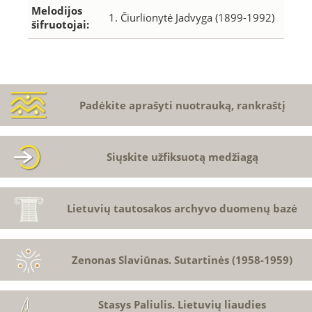
Melodijos
1. Čiurlionytė Jadvyga (1899-1992)
šifruotojai:
Padėkite aprašyti nuotrauką, rankraštį
Siųskite užfiksuotą medžiagą
Lietuvių tautosakos archyvo duomenų bazė
Zenonas Slaviūnas. Sutartinės (1958-1959)
Stasys Paliulis. Lietuvių liaudies