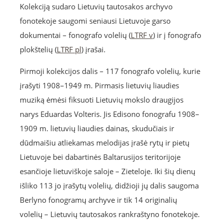
Kolekciją sudaro Lietuvių tautosakos archyvo
fonotekoje saugomi seniausi Lietuvoje garso
dokumentai – fonografo volelių (
LTRF v
) ir į fonografo
plokštelių (
LTRF pl
) įrašai.
Pirmoji kolekcijos dalis – 117 fonografo volelių, kurie
įrašyti 1908–1949 m. Pirmasis lietuvių liaudies
muziką ėmėsi fiksuoti Lietuvių mokslo draugijos
narys Eduardas Volteris. Jis Edisono fonografu 1908–
1909 m. lietuvių liaudies dainas, skudučiais ir
dūdmaišiu atliekamas melodijas įrašė rytų ir pietų
Lietuvoje bei dabartinės Baltarusijos teritorijoje
esančioje lietuviškoje saloje – Zieteloje. Iki šių dienų
išliko 113 jo įrašytų volelių, didžioji jų dalis saugoma
Berlyno fonogramų archyve ir tik 14 originalių
volelių – Lietuvių tautosakos rankraštyno fonotekoje.