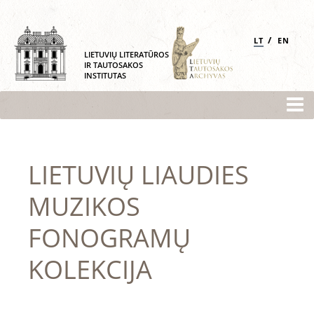
/
LT
EN
LIETUVIŲ LITERATŪROS
IR TAUTOSAKOS
INSTITUTAS
LIETUVIŲ LIAUDIES
MUZIKOS
FONOGRAMŲ
KOLEKCIJA