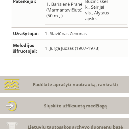
Pateikėjai:
Bucinciškės
1. Barisienė Pranė
k., Seirijai
(Marmantavičiūtė)
vls., Alytaus
(50 m., )
apskr.
Užrašytojai:
1. Slaviūnas Zenonas
Melodijos
1. Jurga Juozas (1907-1973)
šifruotojai:
Padėkite aprašyti nuotrauką, rankraštį
Siųskite užfiksuotą medžiagą
Lietuvių tautosakos archyvo duomenų bazė