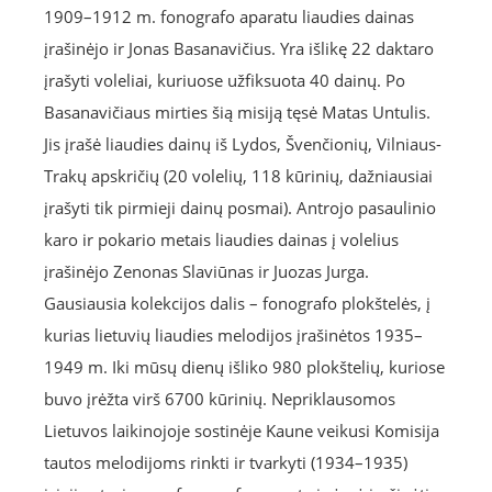
1909–1912 m. fonografo aparatu liaudies dainas
įrašinėjo ir Jonas Basanavičius. Yra išlikę 22 daktaro
įrašyti voleliai, kuriuose užfiksuota 40 dainų. Po
Basanavičiaus mirties šią misiją tęsė Matas Untulis.
Jis įrašė liaudies dainų iš Lydos, Švenčionių, Vilniaus-
Trakų apskričių (20 volelių, 118 kūrinių, dažniausiai
įrašyti tik pirmieji dainų posmai). Antrojo pasaulinio
karo ir pokario metais liaudies dainas į volelius
įrašinėjo Zenonas Slaviūnas ir Juozas Jurga.
Gausiausia kolekcijos dalis – fonografo plokštelės, į
kurias lietuvių liaudies melodijos įrašinėtos 1935–
1949 m. Iki mūsų dienų išliko 980 plokštelių, kuriose
buvo įrėžta virš 6700 kūrinių. Nepriklausomos
Lietuvos laikinojoje sostinėje Kaune veikusi Komisija
tautos melodijoms rinkti ir tvarkyti (1934–1935)