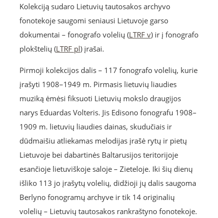
Kolekciją sudaro Lietuvių tautosakos archyvo
fonotekoje saugomi seniausi Lietuvoje garso
dokumentai – fonografo volelių (
LTRF v
) ir į fonografo
plokštelių (
LTRF pl
) įrašai.
Pirmoji kolekcijos dalis – 117 fonografo volelių, kurie
įrašyti 1908–1949 m. Pirmasis lietuvių liaudies
muziką ėmėsi fiksuoti Lietuvių mokslo draugijos
narys Eduardas Volteris. Jis Edisono fonografu 1908–
1909 m. lietuvių liaudies dainas, skudučiais ir
dūdmaišiu atliekamas melodijas įrašė rytų ir pietų
Lietuvoje bei dabartinės Baltarusijos teritorijoje
esančioje lietuviškoje saloje – Zieteloje. Iki šių dienų
išliko 113 jo įrašytų volelių, didžioji jų dalis saugoma
Berlyno fonogramų archyve ir tik 14 originalių
volelių – Lietuvių tautosakos rankraštyno fonotekoje.