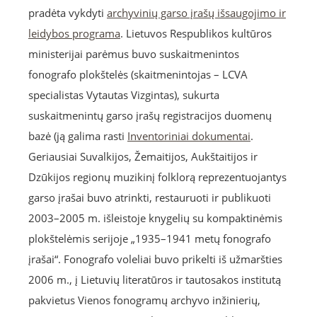
pradėta vykdyti
archyvinių garso įrašų išsaugojimo ir
leidybos programa
. Lietuvos Respublikos kultūros
ministerijai parėmus buvo suskaitmenintos
fonografo plokštelės (skaitmenintojas – LCVA
specialistas Vytautas Vizgintas), sukurta
suskaitmenintų garso įrašų registracijos duomenų
bazė (ją galima rasti
Inventoriniai dokumentai
.
Geriausiai Suvalkijos, Žemaitijos, Aukštaitijos ir
Dzūkijos regionų muzikinį folklorą reprezentuojantys
garso įrašai buvo atrinkti, restauruoti ir publikuoti
2003–2005 m. išleistoje knygelių su kompaktinėmis
plokštelėmis serijoje „1935–1941 metų fonografo
įrašai“. Fonografo voleliai buvo prikelti iš užmaršties
2006 m., į Lietuvių literatūros ir tautosakos institutą
pakvietus Vienos fonogramų archyvo inžinierių,