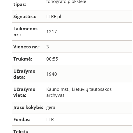
fonografo plokštelė
tipas:
Signatūra:
LTRF pl
Laikmenos
1217
nr.:
Vieneto nr.:
3
Trukmė:
00:55
Užrašymo
1940
data:
Užrašymo
Kauno mst., Lietuvių tautosakos
vieta:
archyvas
Įrašo kokybė:
gera
Fondas:
LTR
Tekstų