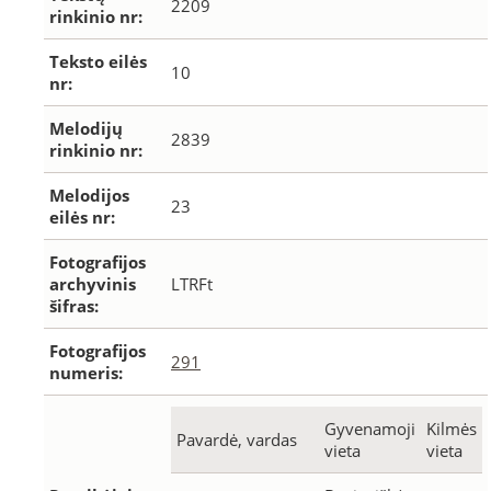
2209
rinkinio nr:
Teksto eilės
10
nr:
Melodijų
2839
rinkinio nr:
Melodijos
23
eilės nr:
Fotografijos
archyvinis
LTRFt
šifras:
Fotografijos
291
numeris:
Gyvenamoji
Kilmės
Pavardė, vardas
vieta
vieta