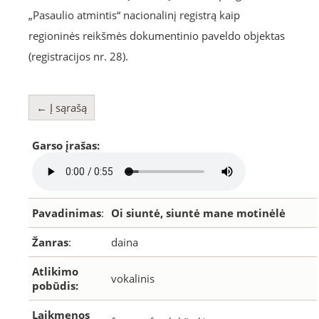
„Pasaulio atmintis“ nacionalinį registrą kaip
regioninės reikšmės dokumentinio paveldo objektas
(registracijos nr. 28).
← Į sąrašą
Garso įrašas:
Pavadinimas
:
Oi siuntė, siuntė mane motinėlė
Žanras
:
daina
Atlikimo
vokalinis
pobūdis:
Laikmenos