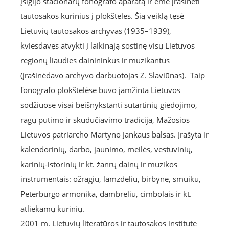
įsigijo stacionarų fonografo aparatą ir ėmė įrašinėti
tautosakos kūrinius į plokšteles. Šią veiklą tęsė
Lietuvių tautosakos archyvas (1935–1939),
kviesdavęs atvykti į laikinąją sostinę visų Lietuvos
regionų liaudies dainininkus ir muzikantus
(įrašinėdavo archyvo darbuotojas Z. Slaviūnas). Taip
fonografo plokštelėse buvo įamžinta Lietuvos
sodžiuose visai beišnykstanti sutartinių giedojimo,
ragų pūtimo ir skudučiavimo tradicija, Mažosios
Lietuvos patriarcho Martyno Jankaus balsas. Įrašyta ir
kalendorinių, darbo, jaunimo, meilės, vestuvinių,
karinių-istorinių ir kt. žanrų dainų ir muzikos
instrumentais: ožragiu, lamzdeliu, birbyne, smuiku,
Peterburgo armonika, dambreliu, cimbolais ir kt.
atliekamų kūrinių.
2001 m. Lietuvių literatūros ir tautosakos institute