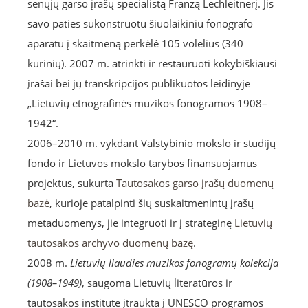
senųjų garso įrašų specialistą Franzą Lechleitnerį. Jis
savo paties sukonstruotu šiuolaikiniu fonografo
aparatu į skaitmeną perkėlė 105 volelius (340
kūrinių). 2007 m. atrinkti ir restauruoti kokybiškiausi
įrašai bei jų transkripcijos publikuotos leidinyje
„Lietuvių etnografinės muzikos fonogramos 1908–
1942“.
2006–2010 m. vykdant Valstybinio mokslo ir studijų
fondo ir Lietuvos mokslo tarybos finansuojamus
projektus, sukurta
Tautosakos garso įrašų duomenų
bazė
, kurioje patalpinti šių suskaitmenintų įrašų
metaduomenys, jie integruoti ir į strateginę
Lietuvių
tautosakos archyvo duomenų bazę
.
2008 m.
Lietuvių liaudies muzikos fonogramų kolekcija
(1908–1949)
, saugoma Lietuvių literatūros ir
tautosakos institute įtraukta į UNESCO programos