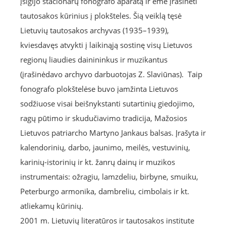
įsigijo stacionarų fonografo aparatą ir ėmė įrašinėti
tautosakos kūrinius į plokšteles. Šią veiklą tęsė
Lietuvių tautosakos archyvas (1935–1939),
kviesdavęs atvykti į laikinąją sostinę visų Lietuvos
regionų liaudies dainininkus ir muzikantus
(įrašinėdavo archyvo darbuotojas Z. Slaviūnas). Taip
fonografo plokštelėse buvo įamžinta Lietuvos
sodžiuose visai beišnykstanti sutartinių giedojimo,
ragų pūtimo ir skudučiavimo tradicija, Mažosios
Lietuvos patriarcho Martyno Jankaus balsas. Įrašyta ir
kalendorinių, darbo, jaunimo, meilės, vestuvinių,
karinių-istorinių ir kt. žanrų dainų ir muzikos
instrumentais: ožragiu, lamzdeliu, birbyne, smuiku,
Peterburgo armonika, dambreliu, cimbolais ir kt.
atliekamų kūrinių.
2001 m. Lietuvių literatūros ir tautosakos institute