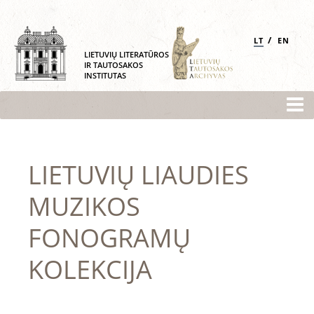
/
LT
EN
LIETUVIŲ LITERATŪROS
IR TAUTOSAKOS
INSTITUTAS
LIETUVIŲ LIAUDIES
MUZIKOS
FONOGRAMŲ
KOLEKCIJA