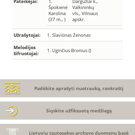
Pateikėjai:
1.
Dargužiai k.,
Špokienė
Valkininkų
Karolina
vls., Vilniaus
(37 m., )
apskr.
Užrašytojai:
1. Slaviūnas Zenonas
Melodijos
1. Uginčius Bronius ()
šifruotojai:
Padėkite aprašyti nuotrauką, rankraštį
Siųskite užfiksuotą medžiagą
Lietuvių tautosakos archyvo duomenų bazė