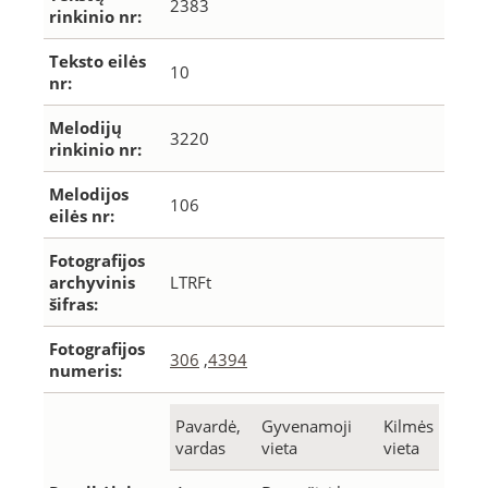
2383
rinkinio nr:
Teksto eilės
10
nr:
Melodijų
3220
rinkinio nr:
Melodijos
106
eilės nr:
Fotografijos
archyvinis
LTRFt
šifras:
Fotografijos
306
,
4394
numeris:
Pavardė,
Gyvenamoji
Kilmės
vardas
vieta
vieta