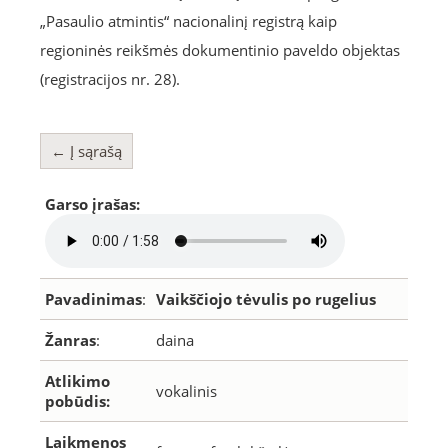
„Pasaulio atmintis“ nacionalinį registrą kaip
regioninės reikšmės dokumentinio paveldo objektas
(registracijos nr. 28).
← Į sąrašą
Garso įrašas:
Pavadinimas
:
Vaikščiojo tėvulis po rugelius
Žanras
:
daina
Atlikimo
vokalinis
pobūdis:
Laikmenos