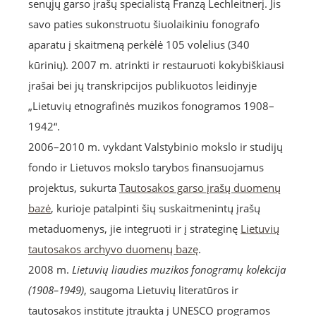
senųjų garso įrašų specialistą Franzą Lechleitnerį. Jis
savo paties sukonstruotu šiuolaikiniu fonografo
aparatu į skaitmeną perkėlė 105 volelius (340
kūrinių). 2007 m. atrinkti ir restauruoti kokybiškiausi
įrašai bei jų transkripcijos publikuotos leidinyje
„Lietuvių etnografinės muzikos fonogramos 1908–
1942“.
2006–2010 m. vykdant Valstybinio mokslo ir studijų
fondo ir Lietuvos mokslo tarybos finansuojamus
projektus, sukurta
Tautosakos garso įrašų duomenų
bazė
, kurioje patalpinti šių suskaitmenintų įrašų
metaduomenys, jie integruoti ir į strateginę
Lietuvių
tautosakos archyvo duomenų bazę
.
2008 m.
Lietuvių liaudies muzikos fonogramų kolekcija
(1908–1949)
, saugoma Lietuvių literatūros ir
tautosakos institute įtraukta į UNESCO programos