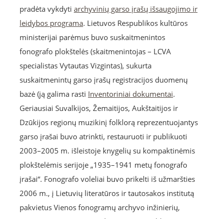
pradėta vykdyti
archyvinių garso įrašų išsaugojimo ir
leidybos programa
. Lietuvos Respublikos kultūros
ministerijai parėmus buvo suskaitmenintos
fonografo plokštelės (skaitmenintojas – LCVA
specialistas Vytautas Vizgintas), sukurta
suskaitmenintų garso įrašų registracijos duomenų
bazė (ją galima rasti
Inventoriniai dokumentai
.
Geriausiai Suvalkijos, Žemaitijos, Aukštaitijos ir
Dzūkijos regionų muzikinį folklorą reprezentuojantys
garso įrašai buvo atrinkti, restauruoti ir publikuoti
2003–2005 m. išleistoje knygelių su kompaktinėmis
plokštelėmis serijoje „1935–1941 metų fonografo
įrašai“. Fonografo voleliai buvo prikelti iš užmaršties
2006 m., į Lietuvių literatūros ir tautosakos institutą
pakvietus Vienos fonogramų archyvo inžinierių,