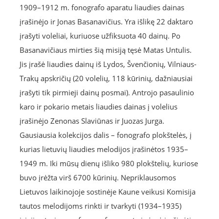
1909–1912 m. fonografo aparatu liaudies dainas
įrašinėjo ir Jonas Basanavičius. Yra išlikę 22 daktaro
įrašyti voleliai, kuriuose užfiksuota 40 dainų. Po
Basanavičiaus mirties šią misiją tęsė Matas Untulis.
Jis įrašė liaudies dainų iš Lydos, Švenčionių, Vilniaus-
Trakų apskričių (20 volelių, 118 kūrinių, dažniausiai
įrašyti tik pirmieji dainų posmai). Antrojo pasaulinio
karo ir pokario metais liaudies dainas į volelius
įrašinėjo Zenonas Slaviūnas ir Juozas Jurga.
Gausiausia kolekcijos dalis – fonografo plokštelės, į
kurias lietuvių liaudies melodijos įrašinėtos 1935–
1949 m. Iki mūsų dienų išliko 980 plokštelių, kuriose
buvo įrėžta virš 6700 kūrinių. Nepriklausomos
Lietuvos laikinojoje sostinėje Kaune veikusi Komisija
tautos melodijoms rinkti ir tvarkyti (1934–1935)