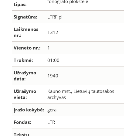
fonografo plokštelė
tipas:
Signatūra:
LTRF pl
Laikmenos
1312
nr.:
Vieneto nr.:
1
Trukmė:
01:00
Užrašymo
1940
data:
Užrašymo
Kauno mst., Lietuvių tautosakos
vieta:
archyvas
Įrašo kokybė:
gera
Fondas:
LTR
Tekstų