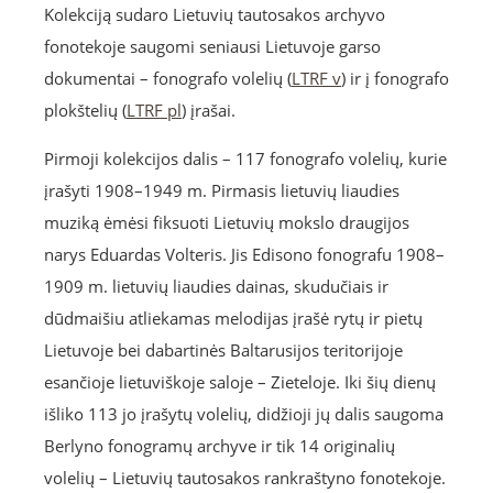
Kolekciją sudaro Lietuvių tautosakos archyvo
fonotekoje saugomi seniausi Lietuvoje garso
dokumentai – fonografo volelių (
LTRF v
) ir į fonografo
plokštelių (
LTRF pl
) įrašai.
Pirmoji kolekcijos dalis – 117 fonografo volelių, kurie
įrašyti 1908–1949 m. Pirmasis lietuvių liaudies
muziką ėmėsi fiksuoti Lietuvių mokslo draugijos
narys Eduardas Volteris. Jis Edisono fonografu 1908–
1909 m. lietuvių liaudies dainas, skudučiais ir
dūdmaišiu atliekamas melodijas įrašė rytų ir pietų
Lietuvoje bei dabartinės Baltarusijos teritorijoje
esančioje lietuviškoje saloje – Zieteloje. Iki šių dienų
išliko 113 jo įrašytų volelių, didžioji jų dalis saugoma
Berlyno fonogramų archyve ir tik 14 originalių
volelių – Lietuvių tautosakos rankraštyno fonotekoje.