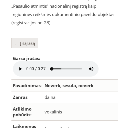
„Pasaulio atmintis“ nacionalinį registrą kaip
regioninės reikšmės dokumentinio paveldo objektas
(registracijos nr. 28).
← Į sąrašą
Garso įrašas:
Pavadinimas
:
Neverk, sesula, neverk
Žanras
:
daina
Atlikimo
vokalinis
pobūdis:
Laikmenos