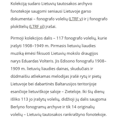
Kolekciją sudaro Lietuvių tautosakos archyvo
fonotekoje saugomi seniausi Lietuvoje garso
dokumentai – fonografo volelių (
LTRF v
) ir į fonografo
plokštelių (
LTRF pl
) įrašai.
Pirmoji kolekcijos dalis – 117 fonografo volelių, kurie
įrašyti 1908–1949 m. Pirmasis lietuvių liaudies
muziką ėmėsi fiksuoti Lietuvių mokslo draugijos
narys Eduardas Volteris. Jis Edisono fonografu 1908–
1909 m. lietuvių liaudies dainas, skudučiais ir
dūdmaišiu atliekamas melodijas įrašė rytų ir pietų
Lietuvoje bei dabartinės Baltarusijos teritorijoje
esančioje lietuviškoje saloje – Zieteloje. Iki šių dienų
išliko 113 jo įrašytų volelių, didžioji jų dalis saugoma
Berlyno fonogramų archyve ir tik 14 originalių
volelių – Lietuvių tautosakos rankraštyno fonotekoje.