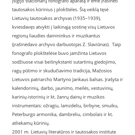
įsigijo stacionarų fonografo aparatą ir ėmė įrašinėti
tautosakos kūrinius į plokšteles. Šią veiklą tęsė
Lietuvių tautosakos archyvas (1935–1939),
kviesdavęs atvykti į laikinąją sostinę visų Lietuvos
regionų liaudies dainininkus ir muzikantus
(įrašinėdavo archyvo darbuotojas Z. Slaviūnas). Taip
fonografo plokštelėse buvo įamžinta Lietuvos
sodžiuose visai beišnykstanti sutartinių giedojimo,
ragų pūtimo ir skudučiavimo tradicija, Mažosios
Lietuvos patriarcho Martyno Jankaus balsas. Įrašyta ir
kalendorinių, darbo, jaunimo, meilės, vestuvinių,
karinių-istorinių ir kt. žanrų dainų ir muzikos
instrumentais: ožragiu, lamzdeliu, birbyne, smuiku,
Peterburgo armonika, dambreliu, cimbolais ir kt.
atliekamų kūrinių.
2001 m. Lietuvių literatūros ir tautosakos institute