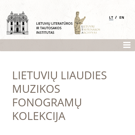
/
LT
EN
LIETUVIŲ LITERATŪROS
IR TAUTOSAKOS
INSTITUTAS
LIETUVIŲ LIAUDIES
MUZIKOS
FONOGRAMŲ
KOLEKCIJA