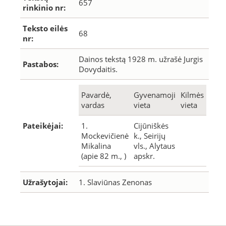
657
rinkinio nr:
Teksto eilės
68
nr:
Dainos tekstą 1928 m. užrašė Jurgis
Pastabos:
Dovydaitis.
Pavardė,
Gyvenamoji
Kilmės
vardas
vieta
vieta
Pateikėjai:
1.
Cijūniškės
Mockevičienė
k., Seirijų
Mikalina
vls., Alytaus
(apie 82 m., )
apskr.
Užrašytojai:
1. Slaviūnas Zenonas