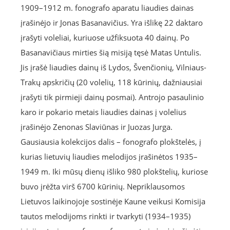
1909–1912 m. fonografo aparatu liaudies dainas
įrašinėjo ir Jonas Basanavičius. Yra išlikę 22 daktaro
įrašyti voleliai, kuriuose užfiksuota 40 dainų. Po
Basanavičiaus mirties šią misiją tęsė Matas Untulis.
Jis įrašė liaudies dainų iš Lydos, Švenčionių, Vilniaus-
Trakų apskričių (20 volelių, 118 kūrinių, dažniausiai
įrašyti tik pirmieji dainų posmai). Antrojo pasaulinio
karo ir pokario metais liaudies dainas į volelius
įrašinėjo Zenonas Slaviūnas ir Juozas Jurga.
Gausiausia kolekcijos dalis – fonografo plokštelės, į
kurias lietuvių liaudies melodijos įrašinėtos 1935–
1949 m. Iki mūsų dienų išliko 980 plokštelių, kuriose
buvo įrėžta virš 6700 kūrinių. Nepriklausomos
Lietuvos laikinojoje sostinėje Kaune veikusi Komisija
tautos melodijoms rinkti ir tvarkyti (1934–1935)