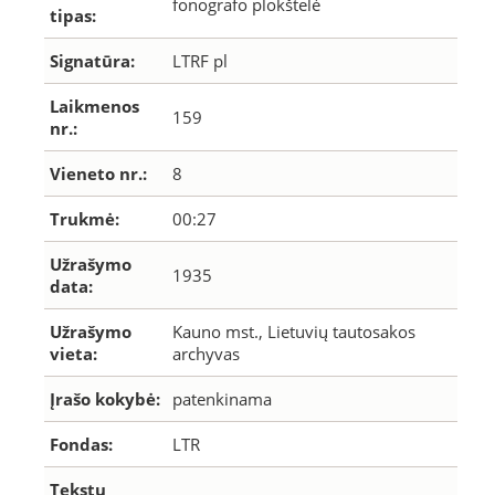
fonografo plokštelė
tipas:
Signatūra:
LTRF pl
Laikmenos
159
nr.:
Vieneto nr.:
8
Trukmė:
00:27
Užrašymo
1935
data:
Užrašymo
Kauno mst., Lietuvių tautosakos
vieta:
archyvas
Įrašo kokybė:
patenkinama
Fondas:
LTR
Tekstų