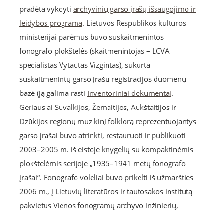
pradėta vykdyti
archyvinių garso įrašų išsaugojimo ir
leidybos programa
. Lietuvos Respublikos kultūros
ministerijai parėmus buvo suskaitmenintos
fonografo plokštelės (skaitmenintojas – LCVA
specialistas Vytautas Vizgintas), sukurta
suskaitmenintų garso įrašų registracijos duomenų
bazė (ją galima rasti
Inventoriniai dokumentai
.
Geriausiai Suvalkijos, Žemaitijos, Aukštaitijos ir
Dzūkijos regionų muzikinį folklorą reprezentuojantys
garso įrašai buvo atrinkti, restauruoti ir publikuoti
2003–2005 m. išleistoje knygelių su kompaktinėmis
plokštelėmis serijoje „1935–1941 metų fonografo
įrašai“. Fonografo voleliai buvo prikelti iš užmaršties
2006 m., į Lietuvių literatūros ir tautosakos institutą
pakvietus Vienos fonogramų archyvo inžinierių,