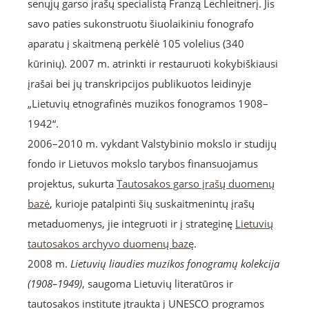
senųjų garso įrašų specialistą Franzą Lechleitnerį. Jis
savo paties sukonstruotu šiuolaikiniu fonografo
aparatu į skaitmeną perkėlė 105 volelius (340
kūrinių). 2007 m. atrinkti ir restauruoti kokybiškiausi
įrašai bei jų transkripcijos publikuotos leidinyje
„Lietuvių etnografinės muzikos fonogramos 1908–
1942“.
2006–2010 m. vykdant Valstybinio mokslo ir studijų
fondo ir Lietuvos mokslo tarybos finansuojamus
projektus, sukurta
Tautosakos garso įrašų duomenų
bazė
, kurioje patalpinti šių suskaitmenintų įrašų
metaduomenys, jie integruoti ir į strateginę
Lietuvių
tautosakos archyvo duomenų bazę
.
2008 m.
Lietuvių liaudies muzikos fonogramų kolekcija
(1908–1949)
, saugoma Lietuvių literatūros ir
tautosakos institute įtraukta į UNESCO programos