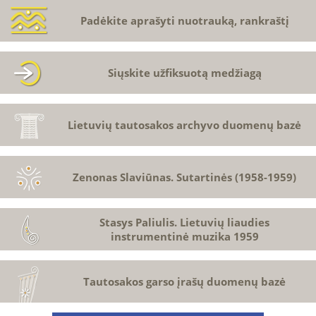
Padėkite aprašyti nuotrauką, rankraštį
Siųskite užfiksuotą medžiagą
Lietuvių tautosakos archyvo duomenų bazė
Zenonas Slaviūnas. Sutartinės (1958-1959)
Stasys Paliulis. Lietuvių liaudies
instrumentinė muzika 1959
Tautosakos garso įrašų duomenų bazė