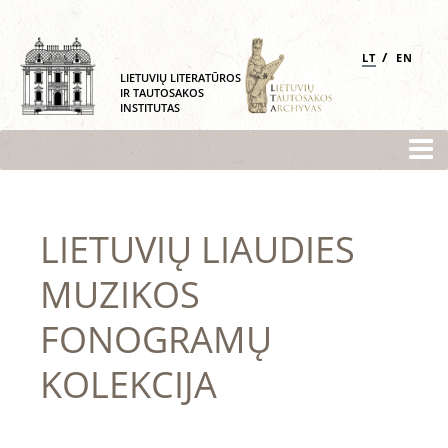
/
LT
EN
LIETUVIŲ LITERATŪROS
IR TAUTOSAKOS
INSTITUTAS
LIETUVIŲ LIAUDIES
MUZIKOS
FONOGRAMŲ
KOLEKCIJA