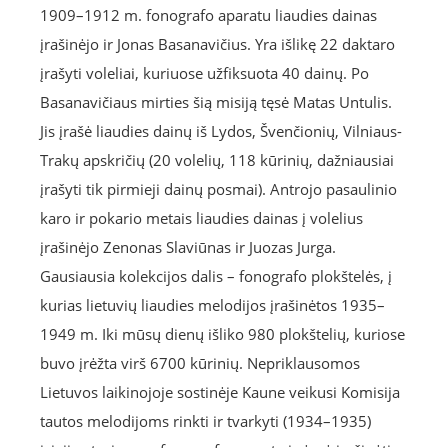
1909–1912 m. fonografo aparatu liaudies dainas
įrašinėjo ir Jonas Basanavičius. Yra išlikę 22 daktaro
įrašyti voleliai, kuriuose užfiksuota 40 dainų. Po
Basanavičiaus mirties šią misiją tęsė Matas Untulis.
Jis įrašė liaudies dainų iš Lydos, Švenčionių, Vilniaus-
Trakų apskričių (20 volelių, 118 kūrinių, dažniausiai
įrašyti tik pirmieji dainų posmai). Antrojo pasaulinio
karo ir pokario metais liaudies dainas į volelius
įrašinėjo Zenonas Slaviūnas ir Juozas Jurga.
Gausiausia kolekcijos dalis – fonografo plokštelės, į
kurias lietuvių liaudies melodijos įrašinėtos 1935–
1949 m. Iki mūsų dienų išliko 980 plokštelių, kuriose
buvo įrėžta virš 6700 kūrinių. Nepriklausomos
Lietuvos laikinojoje sostinėje Kaune veikusi Komisija
tautos melodijoms rinkti ir tvarkyti (1934–1935)