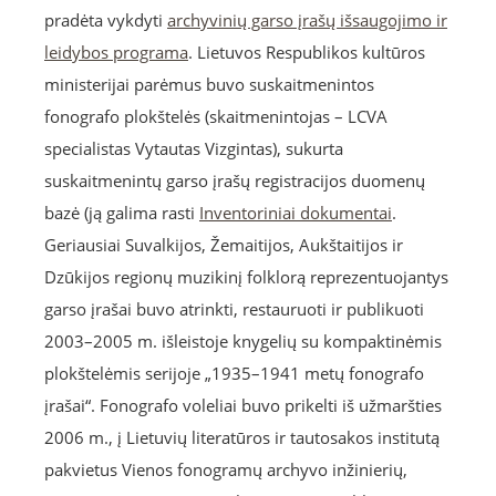
pradėta vykdyti
archyvinių garso įrašų išsaugojimo ir
leidybos programa
. Lietuvos Respublikos kultūros
ministerijai parėmus buvo suskaitmenintos
fonografo plokštelės (skaitmenintojas – LCVA
specialistas Vytautas Vizgintas), sukurta
suskaitmenintų garso įrašų registracijos duomenų
bazė (ją galima rasti
Inventoriniai dokumentai
.
Geriausiai Suvalkijos, Žemaitijos, Aukštaitijos ir
Dzūkijos regionų muzikinį folklorą reprezentuojantys
garso įrašai buvo atrinkti, restauruoti ir publikuoti
2003–2005 m. išleistoje knygelių su kompaktinėmis
plokštelėmis serijoje „1935–1941 metų fonografo
įrašai“. Fonografo voleliai buvo prikelti iš užmaršties
2006 m., į Lietuvių literatūros ir tautosakos institutą
pakvietus Vienos fonogramų archyvo inžinierių,