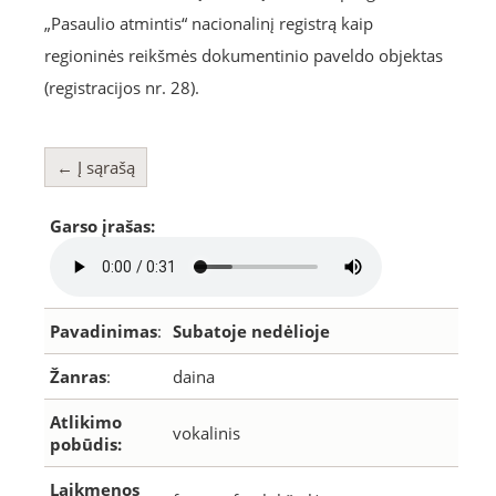
„Pasaulio atmintis“ nacionalinį registrą kaip
regioninės reikšmės dokumentinio paveldo objektas
(registracijos nr. 28).
← Į sąrašą
Garso įrašas:
Pavadinimas
:
Subatoje nedėlioje
Žanras
:
daina
Atlikimo
vokalinis
pobūdis:
Laikmenos