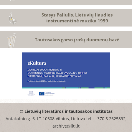
Stasys Paliulis. Lietuvių liaudies
instrumentinė muzika 1959
Tautosakos garso įrašų duomenų bazė
© Lietuvių literatūros ir tautosakos institutas
Antakalnio g. 6, LT-10308 Vilnius, Lietuva tel.: +370 5 2625892,
archive@llti.lt