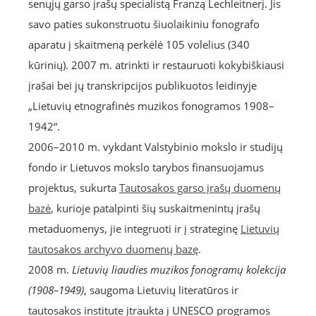
senųjų garso įrašų specialistą Franzą Lechleitnerį. Jis
savo paties sukonstruotu šiuolaikiniu fonografo
aparatu į skaitmeną perkėlė 105 volelius (340
kūrinių). 2007 m. atrinkti ir restauruoti kokybiškiausi
įrašai bei jų transkripcijos publikuotos leidinyje
„Lietuvių etnografinės muzikos fonogramos 1908–
1942“.
2006–2010 m. vykdant Valstybinio mokslo ir studijų
fondo ir Lietuvos mokslo tarybos finansuojamus
projektus, sukurta
Tautosakos garso įrašų duomenų
bazė
, kurioje patalpinti šių suskaitmenintų įrašų
metaduomenys, jie integruoti ir į strateginę
Lietuvių
tautosakos archyvo duomenų bazę
.
2008 m.
Lietuvių liaudies muzikos fonogramų kolekcija
(1908–1949)
, saugoma Lietuvių literatūros ir
tautosakos institute įtraukta į UNESCO programos