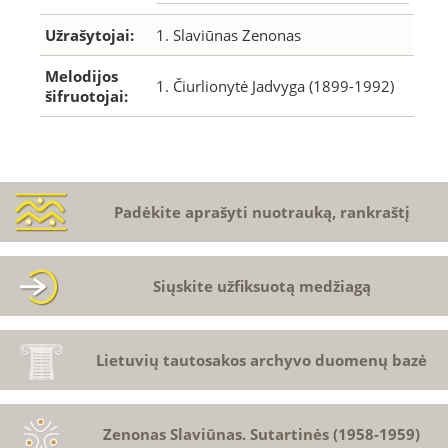
Užrašytojai:
1. Slaviūnas Zenonas
Melodijos
1. Čiurlionytė Jadvyga (1899-1992)
šifruotojai:
Padėkite aprašyti nuotrauką, rankraštį
Siųskite užfiksuotą medžiagą
Lietuvių tautosakos archyvo duomenų bazė
Zenonas Slaviūnas. Sutartinės (1958-1959)