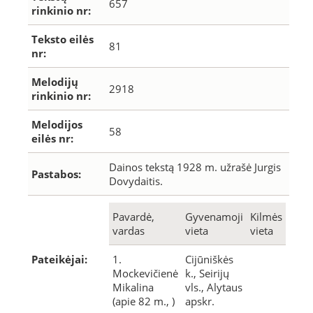
657
rinkinio nr:
Teksto eilės
81
nr:
Melodijų
2918
rinkinio nr:
Melodijos
58
eilės nr:
Dainos tekstą 1928 m. užrašė Jurgis
Pastabos:
Dovydaitis.
Pavardė,
Gyvenamoji
Kilmės
vardas
vieta
vieta
Pateikėjai:
1.
Cijūniškės
Mockevičienė
k., Seirijų
Mikalina
vls., Alytaus
(apie 82 m., )
apskr.