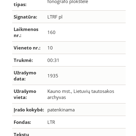
fonografo plokštelė
tipas:
Signatūra:
LTRF pl
Laikmenos
160
nr.:
Vieneto nr.:
10
Trukmė:
00:31
Užrašymo
1935
data:
Užrašymo
Kauno mst., Lietuvių tautosakos
vieta:
archyvas
Įrašo kokybė:
patenkinama
Fondas:
LTR
Tekstų