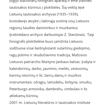
įsigijo stacionarų fonografo aparatą ir ėmė įrašinėti
tautosakos kūrinius į plokšteles. Šią veiklą tęsė
Lietuvių tautosakos archyvas (1935–1939),
kviesdavęs atvykti į laikinąją sostinę visų Lietuvos
regionų liaudies dainininkus ir muzikantus
(įrašinėdavo archyvo darbuotojas Z. Slaviūnas). Taip
fonografo plokštelėse buvo įamžinta Lietuvos
sodžiuose visai beišnykstanti sutartinių giedojimo,
ragų pūtimo ir skudučiavimo tradicija, Mažosios
Lietuvos patriarcho Martyno Jankaus balsas. Įrašyta ir
kalendorinių, darbo, jaunimo, meilės, vestuvinių,
karinių-istorinių ir kt. žanrų dainų ir muzikos
instrumentais: ožragiu, lamzdeliu, birbyne, smuiku,
Peterburgo armonika, dambreliu, cimbolais ir kt.
atliekamų kūrinių.
2001 m. Lietuvių literatūros ir tautosakos institute