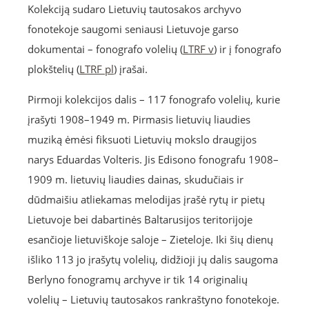
Kolekciją sudaro Lietuvių tautosakos archyvo
fonotekoje saugomi seniausi Lietuvoje garso
dokumentai – fonografo volelių (
LTRF v
) ir į fonografo
plokštelių (
LTRF pl
) įrašai.
Pirmoji kolekcijos dalis – 117 fonografo volelių, kurie
įrašyti 1908–1949 m. Pirmasis lietuvių liaudies
muziką ėmėsi fiksuoti Lietuvių mokslo draugijos
narys Eduardas Volteris. Jis Edisono fonografu 1908–
1909 m. lietuvių liaudies dainas, skudučiais ir
dūdmaišiu atliekamas melodijas įrašė rytų ir pietų
Lietuvoje bei dabartinės Baltarusijos teritorijoje
esančioje lietuviškoje saloje – Zieteloje. Iki šių dienų
išliko 113 jo įrašytų volelių, didžioji jų dalis saugoma
Berlyno fonogramų archyve ir tik 14 originalių
volelių – Lietuvių tautosakos rankraštyno fonotekoje.