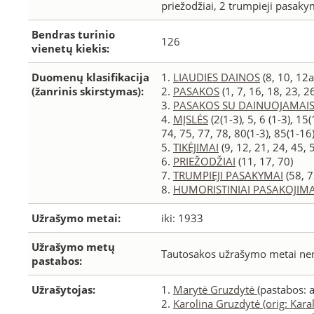
priežodžiai, 2 trumpieji pasaky
Bendras turinio
126
vienetų kiekis:
Duomenų klasifikacija
1.
LIAUDIES DAINOS
(8, 10, 12a
(žanrinis skirstymas):
2.
PASAKOS
(1, 7, 16, 18, 23, 2
3.
PASAKOS SU DAINUOJAMAISI
4.
MĮSLĖS
(2(1-3), 5, 6 (1-3), 15
74, 75, 77, 78, 80(1-3), 85(1-16)
5.
TIKĖJIMAI
(9, 12, 21, 24, 45, 
6.
PRIEŽODŽIAI
(11, 17, 70)
7.
TRUMPIEJI PASAKYMAI
(58, 7
8.
HUMORISTINIAI PASAKOJIMA
Užrašymo metai:
iki: 1933
Užrašymo metų
Tautosakos užrašymo metai nenu
pastabos:
Užrašytojas:
1.
Marytė Gruzdytė
(pastabos: a
2.
Karolina Gruzdytė (orig: Kara