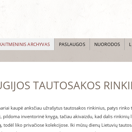
KAITMENINIS ARCHYVAS
PASLAUGOS
NUORODOS
L
GIJOS TAUTOSAKOS RINKI
riai kaupė anksčiau užrašytus tautosakos rinkinius, patys rinko 
, pildoma inventorinė knyga, tačiau akivaizdu, kad dalis rinkinių l
vą, todėl liko privačiose kolekcijose. Iki mūsų dienų Lietuvių taut