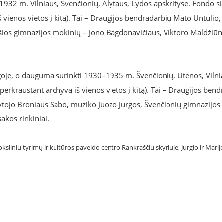
932 m. Vilniaus, Švenčionių, Alytaus, Lydos apskrityse. Fondo s
š vienos vietos į kitą). Tai – Draugijos bendradarbių Mato Untulio
 šios gimnazijos mokinių – Jono Bagdonavičiaus, Viktoro Maldžiūno
baigoje, o dauguma surinkti 1930–1935 m. Švenčionių, Utenos, Vilni
perkraustant archyvą iš vienos vietos į kitą). Tai – Draugijos ben
tojo Broniaus Sabo, muziko Juozo Jurgos, Švenčionių gimnazijos 
akos rinkiniai.
kslinių tyrimų ir kultūros paveldo centro Rankraščių skyriuje, Jurgio ir Marij