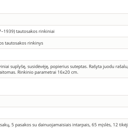
7–1939) tautosakos rinkiniai
s tautosakos rinkinys
iniai suplyšę, susidėvėję, popierius suteptas. Rašyta juodu rašalu
kaitomas. Rinkinio parametrai 16x20 cm.
sakų, 5 pasakos su dainuojamaisiais intarpais, 65 mįslės, 12 tikė