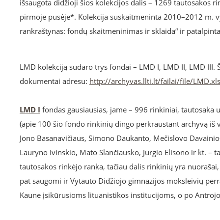
išsaugota didžioji šios kolekcijos dalis – 1269 tautosakos ri
pirmoje pusėje*. Kolekcija suskaitmeninta 2010–2012 m. vy
rankraštynas: fondų skaitmeninimas ir sklaida“ ir patalpin
LMD kolekciją sudaro trys fondai – LMD I, LMD II, LMD III. Š
dokumentai adresu:
http://archyvas.llti.lt/failai/file/LMD.xl
LMD I
fondas gausiausias, jame – 996 rinkiniai, tautosaka
(apie 100 šio fondo rinkinių dingo perkraustant archyvą iš vi
Jono Basanavičiaus, Simono Daukanto, Mečislovo Davainio-S
Lauryno Ivinskio, Mato Slančiausko, Jurgio Elisono ir kt. – t
tautosakos rinkėjo ranka, tačiau dalis rinkinių yra nuoraša
pat saugomi ir Vytauto Didžiojo gimnazijos moksleivių perra
Kaune įsikūrusioms lituanistikos institucijoms, o po Antrojo 