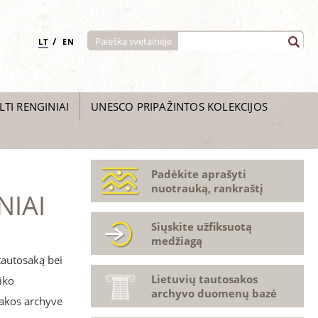
/
Paieška svetainėje
LT
EN
LTI RENGINIAI
UNESCO PRIPAŽINTOS KOLEKCIJOS
Padėkite aprašyti
nuotrauką, rankraštį
NIAI
Siųskite užfiksuotą
medžiagą
tautosaką bei
Lietuvių tautosakos
iko
archyvo duomenų bazė
osakos archyve