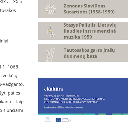
XIX a.–XX a.
Zenonas Slaviūnas.
utosakos
Sutartinės (1958-1959)
Stasys Paliulis. Lietuvių
liaudies instrumentinė
muzika 1959
iniai
Tautosakos garso įrašų
duomenų bazė
 I 1–1068
s veikėjų –
o-Vaižganto,
šyti paties
ukanto. Taip
vo siunčiami