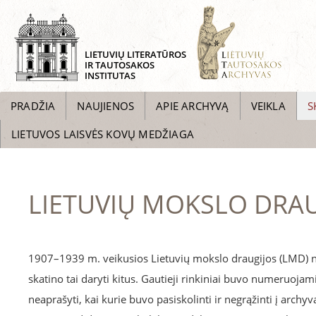
LIETUVIŲ LITERATŪROS
IR TAUTOSAKOS
INSTITUTAS
PRADŽIA
NAUJIENOS
APIE ARCHYVĄ
VEIKLA
S
LIETUVOS LAISVĖS KOVŲ MEDŽIAGA
LIETUVIŲ MOKSLO DRAU
1907–1939 m. veikusios Lietuvių mokslo draugijos (LMD) na
skatino tai daryti kitus. Gautieji rinkiniai buvo numeruojami
neaprašyti, kai kurie buvo pasiskolinti ir negrąžinti į archy