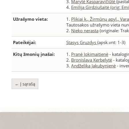
3.
Marytė Kasparavičiūtė
(pasta
4.
Emilija Girdziušaitė (orig: Emi
Užrašymo vieta:
1.
Plikiai k., Žirmūnų apyl., Var
Tautosakos užrašymo vieta nuro
2.
Nieko nerasta
(originale: Trak
Pateikėjai:
Stasys Gruzdys
(apsk.vnt: 1-3)
Kitų žmonių įnašai:
1.
Pranė Jokimaitienė
- katalogi
2.
Bronislava Kerbelytė
- katalo
3.
Andželika Jakubynienė
- inve
← Į sąrašą