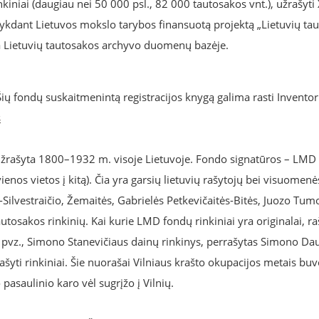
nkiniai (daugiau nei 50 000 psl., 82 000 tautosakos vnt.), užrašyti 
kdant Lietuvos mokslo tarybos finansuotą projektą „Lietuvių ta
ta Lietuvių tautosakos archyvo duomenų bazėje.
ių fondų suskaitmenintą registracijos knygą galima rasti Inventor
s
 užrašyta 1800–1932 m. visoje Lietuvoje. Fondo signatūros – LMD
enos vietos į kitą). Čia yra garsių lietuvių rašytojų bei visuomenė
ilvestraičio, Žemaitės, Gabrielės Petkevičaitės-Bitės, Juozo Tum
autosakos rinkinių. Kai kurie LMD fondų rinkiniai yra originalai, ra
i, pvz., Simono Stanevičiaus dainų rinkinys, perrašytas Simono Da
šyti rinkiniai. Šie nuorašai Vilniaus krašto okupacijos metais bu
pasaulinio karo vėl sugrįžo į Vilnių.