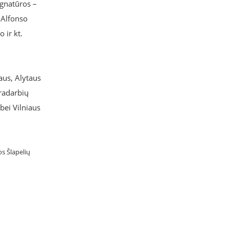
ignatūros –
, Alfonso
 ir kt.
aus, Alytaus
dradarbių
bei Vilniaus
os Šlapelių