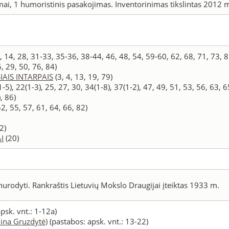
mai, 1 humoristinis pasakojimas. Inventorinimas tikslintas 2012 
, 14, 28, 31-33, 35-36, 38-44, 46, 48, 54, 59-60, 62, 68, 71, 73, 8
6, 29, 50, 76, 84)
AIS INTARPAIS
(3, 4, 13, 19, 79)
(1-5), 22(1-3), 25, 27, 30, 34(1-8), 37(1-2), 47, 49, 51, 53, 56, 63, 6
, 86)
52, 55, 57, 61, 64, 66, 82)
2)
I
(20)
rodyti. Rankraštis Lietuvių Mokslo Draugijai įteiktas 1933 m.
psk. vnt.: 1-12a)
lina Gruzdytė)
(pastabos: apsk. vnt.: 13-22)