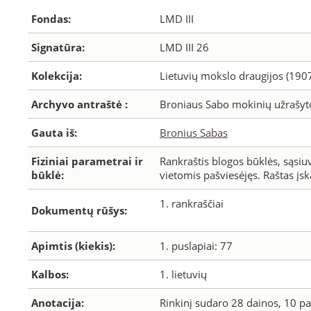
Fondas:
LMD III
Signatūra:
LMD III 26
Kolekcija:
Lietuvių mokslo draugijos (190
Archyvo antraštė :
Broniaus Sabo mokinių užrašyto
Gauta iš:
Bronius Sabas
Fiziniai parametrai ir
Rankraštis blogos būklės, sąsiuv
būklė:
vietomis pašviesėjęs. Raštas įs
1. rankraščiai
Dokumentų rūšys:
Apimtis (kiekis):
1. puslapiai: 77
Kalbos:
1. lietuvių
Anotacija:
Rinkinį sudaro 28 dainos, 10 pa