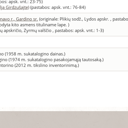
bos: apsk. vnt.: 23-75)
lja Girdzušajte)
(pastabos: apsk. vnt.: 76-84)
anavo r., Gardino sr.
(originale: Plikių sodž., Lydos apskr. , pastabo
dyta kito asmens tituliname lape. )
ų apskričio, Zyrmų valščio , pastabos: apsk. vnt.: 1-3)
no (1958 m. sukatalogino dainas.)
gino (1974 m. sukatalogino pasakojamąją tautosaką.)
ntorino (2012 m. tikslino inventorinimą.)