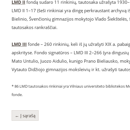
LMD II
fondą sudaro 11 rinkinių, tautosaka užrašyta 1930–1
LMD II 1–17 (šeši rinkiniai yra dingę perkraustant archyvą i
Bielinio, Švenčionių gimnazijos mokytojo Vlado Šiekštelės,
tautosakos rankraščiai.
LMD III
fonde – 260 rinkinių, keli iš jų užrašyti XIX a. pa
apskrityse. Fondo signatūros – LMD III 2–266 (yra dingusių 
Mato Untulio, Juozo Aidulio, kunigo Prano Bieliausko, moky
Vytauto Didžiojo gimnazijos moksleivių ir kt. užrašyti tautos
* 86 LMD tautosakos rinkiniai yra Vilniaus universiteto bibliotekos Mo
fonde.
← Į sąrašą