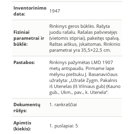
Inventorinimo
1947
data:
Rinkinys geros būklės. Rašyta
Fiziniai
juodu rašalu. Rašalas pašviesėjęs
parametrai ir
(vietomis stipriai), pakeitęs spalvą.
būklė:
Raštas aiškus, įskaitomas. Rinkinio
parametrai yra 35,5×22,5 cm.
Pastabos:
Rinkinys pažymėtas LMD 1907
metų antspaudu. Pirmame lape
mėlynu pieštuku J. Basanavičiaus
užrašyta: „Užrašė Zygm. Pakalnis
iš Utenelas (Iš Vilniaus gub) (Kauno
gub., Ukm., pav., k. Utenela“.
Dokumentų
1. rankraščiai
rūšys:
Apimtis
1. puslapiai: 5
(kiekis):