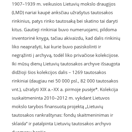
1907–1939 m. veikusios Lietuvių mokslo draugijos
(LMD) nariai kaupė anksčiau užrašytus tautosakos
rinkinius, patys rinko tautosaką bei skatino tai daryti
kitus. Gautieji rinkiniai buvo numeruojami, pildoma
inventorinė knyga, tačiau akivaizdu, kad dalis rinkinių
liko neaprašyti, kai kurie buvo pasiskolinti ir
negrąžinti į archyvą, todėl liko privačiose kolekcijose.
Iki mūsų dienų Lietuvių tautosakos archyve išsaugota
didžioji šios kolekcijos dalis – 1269 tautosakos
rinkiniai (daugiau nei 50 000 psl., 82 000 tautosakos
vnt.), užrašyti XIX a.–XX a. pirmoje pusėje*. Kolekcija
suskaitmeninta 2010–2012 m. vykdant Lietuvos
mokslo tarybos finansuotą projektą „Lietuvių
tautosakos rankraštynas: fondų skaitmeninimas ir
sklaida“ ir patalpinta Lietuvių tautosakos archyvo