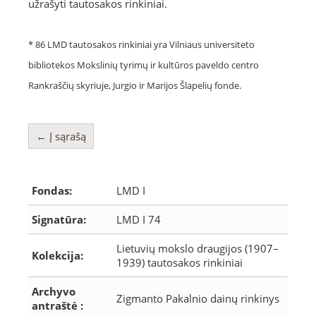
užrašyti tautosakos rinkiniai.
* 86 LMD tautosakos rinkiniai yra Vilniaus universiteto
bibliotekos Mokslinių tyrimų ir kultūros paveldo centro
Rankraščių skyriuje, Jurgio ir Marijos Šlapelių fonde.
← Į sąrašą
Fondas:
LMD I
Signatūra:
LMD I 74
Lietuvių mokslo draugijos (1907–
Kolekcija:
1939) tautosakos rinkiniai
Archyvo
Zigmanto Pakalnio dainų rinkinys
antraštė :