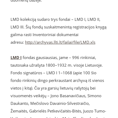
duomenų bazėje.
LMD kolekciją sudaro trys fondai – LMD I, LMD II,
LMD III. Šių fondų suskaitmenintą registracijos knygą
galima rasti Inventoriniai dokumentai
adresu:
http://archyvas.llti.lt/failai/file/LMD.xls
LMD I
fondas gausiausias, jame – 996 rinkiniai,
tautosaka užrašyta 1800–1932 m. visoje Lietuvoje.
Fondo signatūros – LMD I 1–1068 (apie 100 šio
fondo rinkinių dingo perkraustant archyvą iš vienos
vietos į kitą). Čia yra garsių lietuvių rašytojų bei
visuomenės veikėjų – Jono Basanavičiaus, Simono
Daukanto, Mečislovo Davainio-Silvestraičio,
Žemaitės, Gabrielės Petkevičaitės-Bitės, Juozo Tumo-