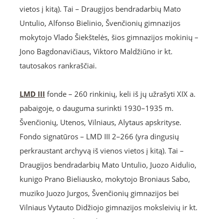
vietos į kitą). Tai – Draugijos bendradarbių Mato
Untulio, Alfonso Bielinio, Švenčionių gimnazijos
mokytojo Vlado Šiekštelės, šios gimnazijos mokinių –
Jono Bagdonavičiaus, Viktoro Maldžiūno ir kt.
tautosakos rankraščiai.
LMD III
fonde – 260 rinkinių, keli iš jų užrašyti XIX a.
pabaigoje, o dauguma surinkti 1930–1935 m.
Švenčionių, Utenos, Vilniaus, Alytaus apskrityse.
Fondo signatūros – LMD III 2–266 (yra dingusių
perkraustant archyvą iš vienos vietos į kitą). Tai –
Draugijos bendradarbių Mato Untulio, Juozo Aidulio,
kunigo Prano Bieliausko, mokytojo Broniaus Sabo,
muziko Juozo Jurgos, Švenčionių gimnazijos bei
Vilniaus Vytauto Didžiojo gimnazijos moksleivių ir kt.