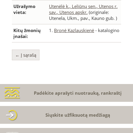
Užrašymo
Utenėlė k., Leliūnų sen., Utenos r.
vieta:
sav., Utenos apskr.
(originale:
Utenela, Ukm., pav., Kauno gub. )
Kitų žmonių
1.
Bronė Kazlauskienė
- katalogino
įnašai:
← Į sąrašą
Padėkite aprašyti nuotrauką, rankraštį
Siųskite užfiksuotą medžiagą