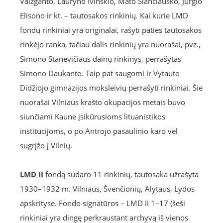
Vaižganto, Lauryno Ivinskio, Mato Slančiausko, Jurgio
Elisono ir kt. – tautosakos rinkinių. Kai kurie LMD
fondų rinkiniai yra originalai, rašyti paties tautosakos
rinkėjo ranka, tačiau dalis rinkinių yra nuorašai, pvz.,
Simono Stanevičiaus dainų rinkinys, perrašytas
Simono Daukanto. Taip pat saugomi ir Vytauto
Didžiojo gimnazijos moksleivių perrašyti rinkiniai. Šie
nuorašai Vilniaus krašto okupacijos metais buvo
siunčiami Kaune įsikūrusioms lituanistikos
institucijoms, o po Antrojo pasaulinio karo vėl
sugrįžo į Vilnių.
LMD II
fondą sudaro 11 rinkinių, tautosaka užrašyta
1930–1932 m. Vilniaus, Švenčionių, Alytaus, Lydos
apskrityse. Fondo signatūros – LMD II 1–17 (šeši
rinkiniai yra dingę perkraustant archyvą iš vienos