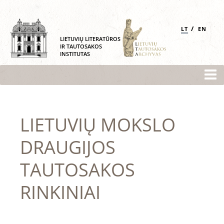
/
LT
EN
LIETUVIŲ LITERATŪROS
IR TAUTOSAKOS
INSTITUTAS
LIETUVIŲ MOKSLO
DRAUGIJOS
TAUTOSAKOS
RINKINIAI