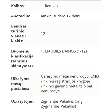
Kalbos:
1. lietuvių
Anotacija:
Rinkinį sudaro 12 dainų
Bendras
turinio
12
vienetų
kiekis:
Duomenų
1.
LIAUDIES DAINOS
(1-12)
klasifikacija
(žanrinis
skirstymas):
Užrašymo metai nenurodyti. LMD
Užrašymo
rinkinių registracijos knygoje
metų
rinkinio gavimo metai taip pat
pastabos:
nenurodyti.
Užrašytojas:
Zigmantas Pakalnis (orig:
Zygmantas Pakalnis)