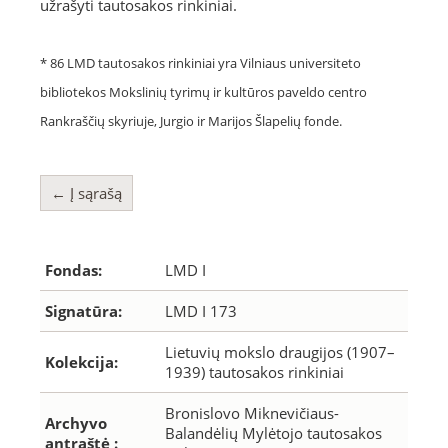
užrašyti tautosakos rinkiniai.
* 86 LMD tautosakos rinkiniai yra Vilniaus universiteto
bibliotekos Mokslinių tyrimų ir kultūros paveldo centro
Rankraščių skyriuje, Jurgio ir Marijos Šlapelių fonde.
← Į sąrašą
Fondas:
LMD I
Signatūra:
LMD I 173
Lietuvių mokslo draugijos (1907–
Kolekcija:
1939) tautosakos rinkiniai
Bronislovo Miknevičiaus-
Archyvo
Balandėlių Mylėtojo tautosakos
antraštė :