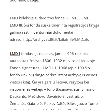
duomenų bazėje.
LMD kolekciją sudaro trys fondai – LMD I, LMD II,
LMD III. Šių fondų suskaitmenintą registracijos knygą
galima rasti Inventoriniai dokumentai
adresu:
http://archyvas.llti.lt/failai/file/LMD.xls
LMD I
fondas gausiausias, jame – 996 rinkiniai,
tautosaka užrašyta 1800–1932 m. visoje Lietuvoje.
Fondo signatūros – LMD I 1–1068 (apie 100 šio
fondo rinkinių dingo perkraustant archyvą iš vienos
vietos į kitą). Čia yra garsių lietuvių rašytojų bei
visuomenės veikėjų – Jono Basanavičiaus, Simono
Daukanto, Mečislovo Davainio-Silvestraičio,
Žemaitės, Gabrielės Petkevičaitės-Bitės, Juozo Tumo-