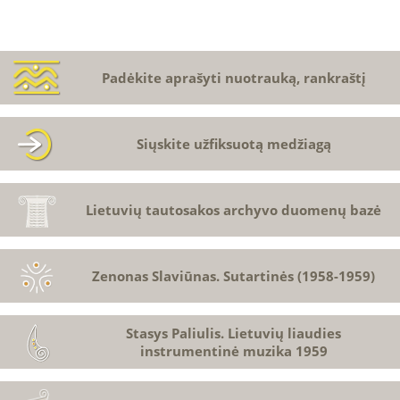
Padėkite aprašyti nuotrauką, rankraštį
Siųskite užfiksuotą medžiagą
Lietuvių tautosakos archyvo duomenų bazė
Zenonas Slaviūnas. Sutartinės (1958-1959)
Stasys Paliulis. Lietuvių liaudies
instrumentinė muzika 1959