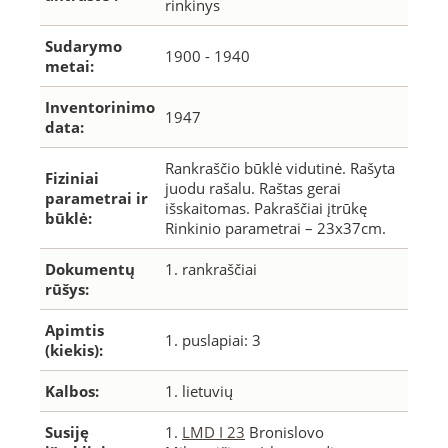
rinkinys
Sudarymo
1900 - 1940
metai:
Inventorinimo
1947
data:
Rankraščio būklė vidutinė. Rašyta
Fiziniai
juodu rašalu. Raštas gerai
parametrai ir
išskaitomas. Pakraščiai įtrūkę
būklė:
Rinkinio parametrai – 23x37cm.
Dokumentų
1. rankraščiai
rūšys:
Apimtis
1. puslapiai: 3
(kiekis):
Kalbos:
1. lietuvių
Susiję
1.
LMD I 23
Bronislovo