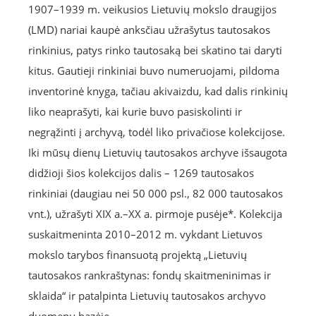
1907–1939 m. veikusios Lietuvių mokslo draugijos
(LMD) nariai kaupė anksčiau užrašytus tautosakos
rinkinius, patys rinko tautosaką bei skatino tai daryti
kitus. Gautieji rinkiniai buvo numeruojami, pildoma
inventorinė knyga, tačiau akivaizdu, kad dalis rinkinių
liko neaprašyti, kai kurie buvo pasiskolinti ir
negrąžinti į archyvą, todėl liko privačiose kolekcijose.
Iki mūsų dienų Lietuvių tautosakos archyve išsaugota
didžioji šios kolekcijos dalis – 1269 tautosakos
rinkiniai (daugiau nei 50 000 psl., 82 000 tautosakos
vnt.), užrašyti XIX a.–XX a. pirmoje pusėje*. Kolekcija
suskaitmeninta 2010–2012 m. vykdant Lietuvos
mokslo tarybos finansuotą projektą „Lietuvių
tautosakos rankraštynas: fondų skaitmeninimas ir
sklaida“ ir patalpinta Lietuvių tautosakos archyvo