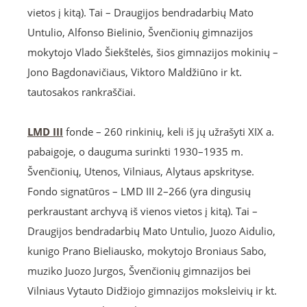
vietos į kitą). Tai – Draugijos bendradarbių Mato
Untulio, Alfonso Bielinio, Švenčionių gimnazijos
mokytojo Vlado Šiekštelės, šios gimnazijos mokinių –
Jono Bagdonavičiaus, Viktoro Maldžiūno ir kt.
tautosakos rankraščiai.
LMD III
fonde – 260 rinkinių, keli iš jų užrašyti XIX a.
pabaigoje, o dauguma surinkti 1930–1935 m.
Švenčionių, Utenos, Vilniaus, Alytaus apskrityse.
Fondo signatūros – LMD III 2–266 (yra dingusių
perkraustant archyvą iš vienos vietos į kitą). Tai –
Draugijos bendradarbių Mato Untulio, Juozo Aidulio,
kunigo Prano Bieliausko, mokytojo Broniaus Sabo,
muziko Juozo Jurgos, Švenčionių gimnazijos bei
Vilniaus Vytauto Didžiojo gimnazijos moksleivių ir kt.