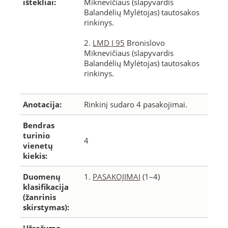
ištekliai:
Miknevičiaus (slapyvardis
Balandėlių Mylėtojas) tautosakos
rinkinys.
2.
LMD I 95
Bronislovo
Miknevičiaus (slapyvardis
Balandėlių Mylėtojas) tautosakos
rinkinys.
Anotacija:
Rinkinį sudaro 4 pasakojimai.
Bendras
turinio
4
vienetų
kiekis:
Duomenų
1.
PASAKOJIMAI
(1–4)
klasifikacija
(žanrinis
skirstymas):