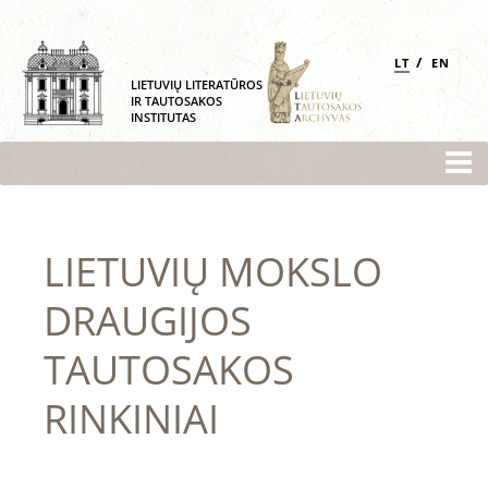
/
LT
EN
LIETUVIŲ LITERATŪROS
IR TAUTOSAKOS
INSTITUTAS
LIETUVIŲ MOKSLO
DRAUGIJOS
TAUTOSAKOS
RINKINIAI