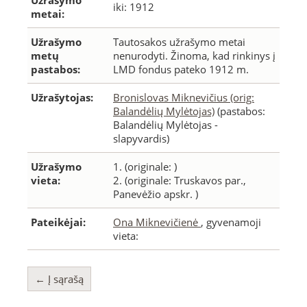
Užrašymo
iki: 1912
metai:
Užrašymo
Tautosakos užrašymo metai
metų
nenurodyti. Žinoma, kad rinkinys į
pastabos:
LMD fondus pateko 1912 m.
Užrašytojas:
Bronislovas Miknevičius (orig:
Balandėlių Mylėtojas)
(pastabos:
Balandėlių Mylėtojas -
slapyvardis)
Užrašymo
1.
(originale: )
vieta:
2.
(originale: Truskavos par.,
Panevėžio apskr. )
Pateikėjai:
Ona Miknevičienė
, gyvenamoji
vieta:
← Į sąrašą