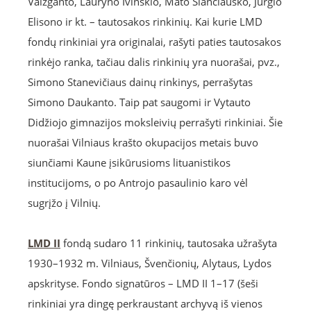
Vaižganto, Lauryno Ivinskio, Mato Slančiausko, Jurgio
Elisono ir kt. – tautosakos rinkinių. Kai kurie LMD
fondų rinkiniai yra originalai, rašyti paties tautosakos
rinkėjo ranka, tačiau dalis rinkinių yra nuorašai, pvz.,
Simono Stanevičiaus dainų rinkinys, perrašytas
Simono Daukanto. Taip pat saugomi ir Vytauto
Didžiojo gimnazijos moksleivių perrašyti rinkiniai. Šie
nuorašai Vilniaus krašto okupacijos metais buvo
siunčiami Kaune įsikūrusioms lituanistikos
institucijoms, o po Antrojo pasaulinio karo vėl
sugrįžo į Vilnių.
LMD II
fondą sudaro 11 rinkinių, tautosaka užrašyta
1930–1932 m. Vilniaus, Švenčionių, Alytaus, Lydos
apskrityse. Fondo signatūros – LMD II 1–17 (šeši
rinkiniai yra dingę perkraustant archyvą iš vienos