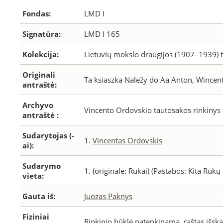
Fondas:
LMD I
Signatūra:
LMD I 165
Kolekcija:
Lietuvių mokslo draugijos (1907–1939) t
Originali
Ta ksiaszka Naležy do Aa Anton, Wince
antraštė:
Archyvo
Vincento Ordovskio tautosakos rinkinys
antraštė :
Sudarytojas (-
1.
Vincentas Ordovskis
ai):
Sudarymo
1.
(originale: Rukai) (Pastabos: Kita Rukų
vieta:
Gauta iš:
Juozas Paknys
Fiziniai
Rinkinio būklė patenkinama, raštas išska