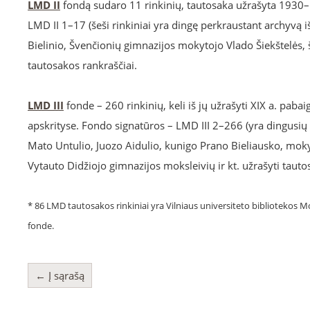
LMD II
fondą sudaro 11 rinkinių, tautosaka užrašyta 1930–1
LMD II 1–17 (šeši rinkiniai yra dingę perkraustant archyvą i
Bielinio, Švenčionių gimnazijos mokytojo Vlado Šiekštelės,
tautosakos rankraščiai.
LMD III
fonde – 260 rinkinių, keli iš jų užrašyti XIX a. pa
apskrityse. Fondo signatūros – LMD III 2–266 (yra dingusių 
Mato Untulio, Juozo Aidulio, kunigo Prano Bieliausko, moky
Vytauto Didžiojo gimnazijos moksleivių ir kt. užrašyti tautos
* 86 LMD tautosakos rinkiniai yra Vilniaus universiteto bibliotekos Mo
fonde.
← Į sąrašą