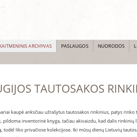
KAITMENINIS ARCHYVAS
PASLAUGOS
NUORODOS
L
GIJOS TAUTOSAKOS RINKI
riai kaupė anksčiau užrašytus tautosakos rinkinius, patys rinko 
, pildoma inventorinė knyga, tačiau akivaizdu, kad dalis rinkinių l
vą, todėl liko privačiose kolekcijose. Iki mūsų dienų Lietuvių taut