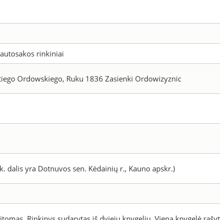
autosakos rinkiniai
ntiego Ordowskiego, Ruku 1836 Zasienki Ordowizyznic
 k. dalis yra Dotnuvos sen. Kėdainių r., Kauno apskr.)
itomas. Rinkinys sudarytas iš dviejų knygelių. Viena knygelė rašy