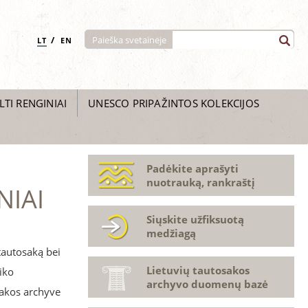
/
Paieška svetainėje
LT
EN
LTI RENGINIAI
UNESCO PRIPAŽINTOS KOLEKCIJOS
Padėkite aprašyti
nuotrauką, rankraštį
NIAI
Siųskite užfiksuotą
medžiagą
tautosaką bei
Lietuvių tautosakos
iko
archyvo duomenų bazė
osakos archyve