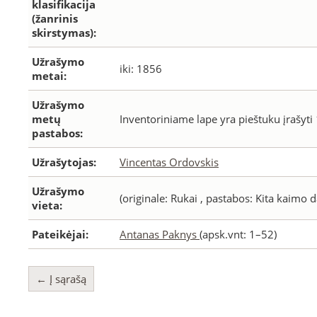
klasifikacija
(žanrinis
skirstymas):
Užrašymo
iki: 1856
metai:
Užrašymo
metų
Inventoriniame lape yra pieštuku įrašyti
pastabos:
Užrašytojas:
Vincentas Ordovskis
Užrašymo
(originale: Rukai , pastabos: Kita kaimo 
vieta:
Pateikėjai:
Antanas Paknys
(apsk.vnt: 1–52)
← Į sąrašą