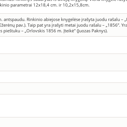
inkinio parametrai 12x18,4 cm. ir 10,2x15,8cm.
antspaudu. Rinkinio abiejose knygelėse įrašyta juodu rašalu – „I
erėnų pav.). Taip pat yra įrašyti metai juodu rašalu – „1856”. Yra
s pieštuku – „Orlovskis 1856 m. Įteikė" (Juozas Paknys).