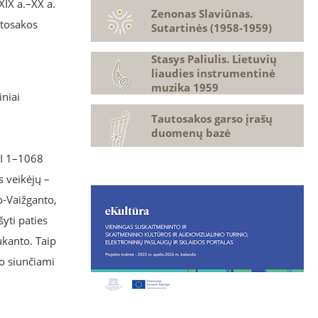
XIX a.–XX a.
Zenonas Slaviūnas.
utosakos
Sutartinės (1958-1959)
Stasys Paliulis. Lietuvių
liaudies instrumentinė
muzika 1959
iniai
Tautosakos garso įrašų
duomenų bazė
 I 1–1068
s veikėjų –
o-Vaižganto,
šyti paties
ukanto. Taip
vo siunčiami