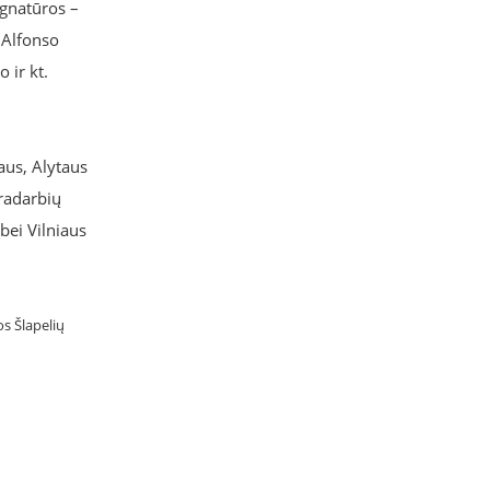
ignatūros –
, Alfonso
 ir kt.
aus, Alytaus
dradarbių
bei Vilniaus
os Šlapelių