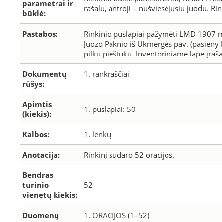
parametrai ir
rašalu, antroji – nušviesėjusiu juodu. R
būklė:
Pastabos:
Rinkinio puslapiai pažymėti LMD 1907 m. 
Juozo Paknio iš Ukmergės pav. (pasieny Ež
pilku pieštuku. Inventoriniame lape įraša
Dokumentų
1. rankraščiai
rūšys:
Apimtis
1. puslapiai: 50
(kiekis):
Kalbos:
1. lenkų
Anotacija:
Rinkinį sudaro 52 oracijos.
Bendras
turinio
52
vienetų kiekis:
Duomenų
1.
ORACIJOS
(1–52)