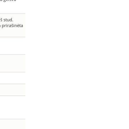
š stud.
 prirašinėta