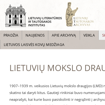
LIETUVIŲ LITERATŪROS
IR TAUTOSAKOS
INSTITUTAS
PRADŽIA
NAUJIENOS
APIE ARCHYVĄ
VEIKLA
S
LIETUVOS LAISVĖS KOVŲ MEDŽIAGA
LIETUVIŲ MOKSLO DRAU
1907–1939 m. veikusios Lietuvių mokslo draugijos (LMD) na
skatino tai daryti kitus. Gautieji rinkiniai buvo numeruojami
neaprašyti, kai kurie buvo pasiskolinti ir negrąžinti į archy