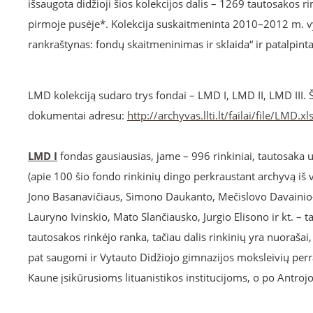
išsaugota didžioji šios kolekcijos dalis – 1269 tautosakos ri
pirmoje pusėje*. Kolekcija suskaitmeninta 2010–2012 m. vy
rankraštynas: fondų skaitmeninimas ir sklaida“ ir patalpin
LMD kolekciją sudaro trys fondai – LMD I, LMD II, LMD III. Š
dokumentai adresu:
http://archyvas.llti.lt/failai/file/LMD.xl
LMD I
fondas gausiausias, jame – 996 rinkiniai, tautosaka
(apie 100 šio fondo rinkinių dingo perkraustant archyvą iš vi
Jono Basanavičiaus, Simono Daukanto, Mečislovo Davainio-S
Lauryno Ivinskio, Mato Slančiausko, Jurgio Elisono ir kt. – t
tautosakos rinkėjo ranka, tačiau dalis rinkinių yra nuoraša
pat saugomi ir Vytauto Didžiojo gimnazijos moksleivių perra
Kaune įsikūrusioms lituanistikos institucijoms, o po Antrojo 