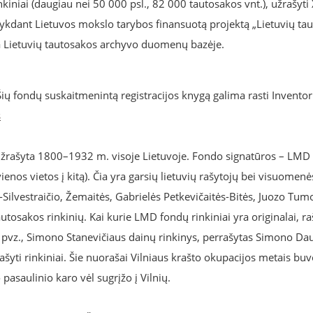
nkiniai (daugiau nei 50 000 psl., 82 000 tautosakos vnt.), užrašyti 
kdant Lietuvos mokslo tarybos finansuotą projektą „Lietuvių ta
ta Lietuvių tautosakos archyvo duomenų bazėje.
ių fondų suskaitmenintą registracijos knygą galima rasti Inventor
s
 užrašyta 1800–1932 m. visoje Lietuvoje. Fondo signatūros – LMD
enos vietos į kitą). Čia yra garsių lietuvių rašytojų bei visuomenė
ilvestraičio, Žemaitės, Gabrielės Petkevičaitės-Bitės, Juozo Tum
autosakos rinkinių. Kai kurie LMD fondų rinkiniai yra originalai, ra
i, pvz., Simono Stanevičiaus dainų rinkinys, perrašytas Simono Da
šyti rinkiniai. Šie nuorašai Vilniaus krašto okupacijos metais bu
pasaulinio karo vėl sugrįžo į Vilnių.