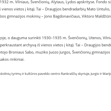
932 m. Vilniaus, Švenčionių, Alytaus, Lydos apskrityse. Fondo s
š vienos vietos į kitą). Tai – Draugijos bendradarbių Mato Untulio
 šios gimnazijos mokinių – Jono Bagdonavičiaus, Viktoro Maldžiūno
baigoje, o dauguma surinkti 1930–1935 m. Švenčionių, Utenos, Vilni
perkraustant archyvą iš vienos vietos į kitą). Tai – Draugijos ben
tojo Broniaus Sabo, muziko Juozo Jurgos, Švenčionių gimnazijos 
akos rinkiniai.
kslinių tyrimų ir kultūros paveldo centro Rankraščių skyriuje, Jurgio ir Marij