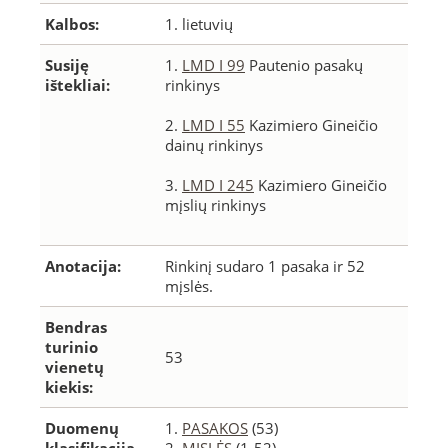
Kalbos:
1. lietuvių
Susiję
1.
LMD I 99
Pautenio pasakų
ištekliai:
rinkinys
2.
LMD I 55
Kazimiero Gineičio
dainų rinkinys
3.
LMD I 245
Kazimiero Gineičio
mįslių rinkinys
Anotacija:
Rinkinį sudaro 1 pasaka ir 52
mįslės.
Bendras
turinio
53
vienetų
kiekis:
Duomenų
1.
PASAKOS
(53)