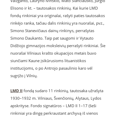
Vaižganto, Lauryno Ivinskio, Mato Slančiausko, Jurgio
Elisono ir kt. – tautosakos rinkinių. Kai kurie LMD
fondų rinkiniai yra originalai, rašyti paties tautosakos
rinkėjo ranka, tačiau dalis rinkinių yra nuorašai, pvz.,
Simono Stanevičiaus dainų rinkinys, perrašytas
Simono Daukanto. Taip pat saugomi ir Vytauto
Didžiojo gimnazijos moksleivių perrašyti rinkiniai. Šie
nuorašai Vilniaus krašto okupacijos metais buvo
siunčiami Kaune įsikūrusioms lituanistikos
institucijoms, o po Antrojo pasaulinio karo vėl
sugrįžo į Vilnių.
LMD II
fondą sudaro 11 rinkinių, tautosaka užrašyta
1930–1932 m. Vilniaus, Švenčionių, Alytaus, Lydos
apskrityse. Fondo signatūros – LMD II 1–17 (šeši
rinkiniai yra dingę perkraustant archyvą iš vienos