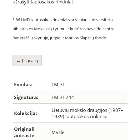
užrašyti tautosakos rinkiniai.
* 86 LMD tautosakos rinkiniai yra Vilniaus universiteto
bibliotekos Mokslinių tyrimų ir kultūros paveldo centro
Rankraščių skyriuje, Jurgio ir Marijos Šlapelių fonde.
← Į sąrašą
Fondas:
LMD I
Signatūra:
LMD I 244
Lietuvių mokslo draugijos (1907–
Kolekcija:
1939) tautosakos rinkiniai
Originali
Myslei
antraštė: