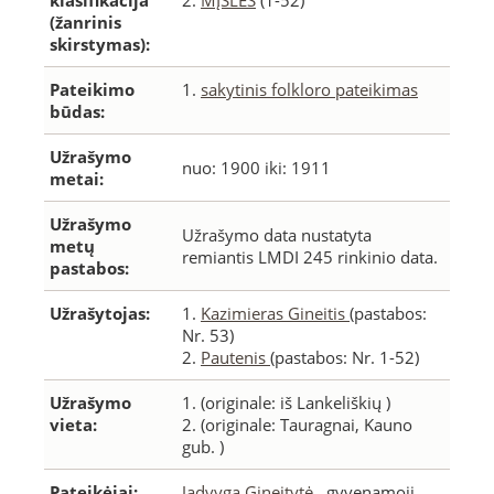
klasifikacija
2.
MĮSLĖS
(1-52)
(žanrinis
skirstymas):
Pateikimo
1.
sakytinis folkloro pateikimas
būdas:
Užrašymo
nuo: 1900 iki: 1911
metai:
Užrašymo
Užrašymo data nustatyta
metų
remiantis LMDI 245 rinkinio data.
pastabos:
Užrašytojas:
1.
Kazimieras Gineitis
(pastabos:
Nr. 53)
2.
Pautenis
(pastabos: Nr. 1-52)
Užrašymo
1.
(originale: iš Lankeliškių )
vieta:
2.
(originale: Tauragnai, Kauno
gub. )
Pateikėjai:
Jadvyga Gineitytė
, gyvenamoji