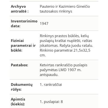
Archyvo
Pautenio ir Kazimiero Gineičio
antraštė :
tautosakos rinkinys
Inventorinimo
1947
data:
Rinkinys prastos būklės, kelių
Fiziniai
puslapių kraštai nuplėšti, raštas
parametrai ir
įskaitomas. Rašyta juodu rašalu.
būklė:
Rinkinio parametrai 21,5x32,5
cm.
Pastabos:
Ketvirtas rankraščio puslapis
pažymėtas LMD 1907 m.
antspaudu.
Dokumentų
1. rankraščiai
rūšys:
Apimtis
1. puslapiai: 8
(kiekis):