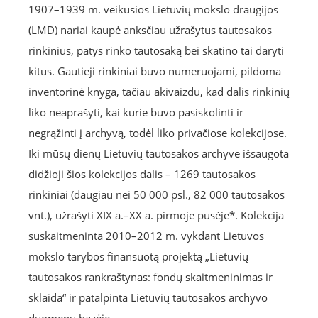
1907–1939 m. veikusios Lietuvių mokslo draugijos
(LMD) nariai kaupė anksčiau užrašytus tautosakos
rinkinius, patys rinko tautosaką bei skatino tai daryti
kitus. Gautieji rinkiniai buvo numeruojami, pildoma
inventorinė knyga, tačiau akivaizdu, kad dalis rinkinių
liko neaprašyti, kai kurie buvo pasiskolinti ir
negrąžinti į archyvą, todėl liko privačiose kolekcijose.
Iki mūsų dienų Lietuvių tautosakos archyve išsaugota
didžioji šios kolekcijos dalis – 1269 tautosakos
rinkiniai (daugiau nei 50 000 psl., 82 000 tautosakos
vnt.), užrašyti XIX a.–XX a. pirmoje pusėje*. Kolekcija
suskaitmeninta 2010–2012 m. vykdant Lietuvos
mokslo tarybos finansuotą projektą „Lietuvių
tautosakos rankraštynas: fondų skaitmeninimas ir
sklaida“ ir patalpinta Lietuvių tautosakos archyvo