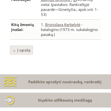
vieta:
(pastabos: Rankraštyje
pavardė—Gineityčia.; apsk.vnt: 1-
53)
Kitų žmonių
1.
Bronislava Kerbelytė
-
įnašai:
katalogino (1973 m. sukatalogino
pasaką.)
← Į sąrašą
Padėkite aprašyti nuotrauką, rankraštį
Siųskite užfiksuotą medžiagą