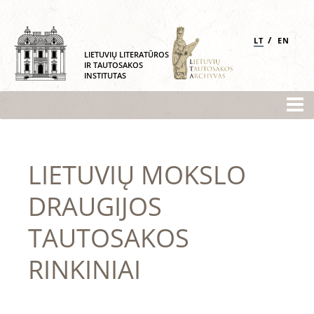
/
LT
EN
LIETUVIŲ LITERATŪROS
IR TAUTOSAKOS
INSTITUTAS
LIETUVIŲ MOKSLO
DRAUGIJOS
TAUTOSAKOS
RINKINIAI