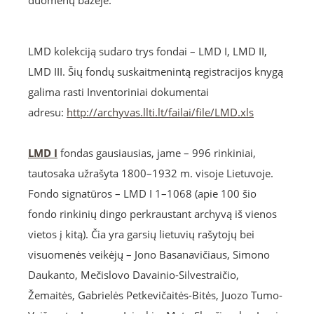
duomenų bazėje.
LMD kolekciją sudaro trys fondai – LMD I, LMD II,
LMD III. Šių fondų suskaitmenintą registracijos knygą
galima rasti Inventoriniai dokumentai
adresu:
http://archyvas.llti.lt/failai/file/LMD.xls
LMD I
fondas gausiausias, jame – 996 rinkiniai,
tautosaka užrašyta 1800–1932 m. visoje Lietuvoje.
Fondo signatūros – LMD I 1–1068 (apie 100 šio
fondo rinkinių dingo perkraustant archyvą iš vienos
vietos į kitą). Čia yra garsių lietuvių rašytojų bei
visuomenės veikėjų – Jono Basanavičiaus, Simono
Daukanto, Mečislovo Davainio-Silvestraičio,
Žemaitės, Gabrielės Petkevičaitės-Bitės, Juozo Tumo-