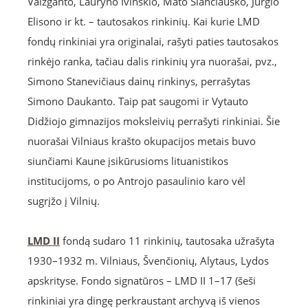
Vaižganto, Lauryno Ivinskio, Mato Slančiausko, Jurgio
Elisono ir kt. – tautosakos rinkinių. Kai kurie LMD
fondų rinkiniai yra originalai, rašyti paties tautosakos
rinkėjo ranka, tačiau dalis rinkinių yra nuorašai, pvz.,
Simono Stanevičiaus dainų rinkinys, perrašytas
Simono Daukanto. Taip pat saugomi ir Vytauto
Didžiojo gimnazijos moksleivių perrašyti rinkiniai. Šie
nuorašai Vilniaus krašto okupacijos metais buvo
siunčiami Kaune įsikūrusioms lituanistikos
institucijoms, o po Antrojo pasaulinio karo vėl
sugrįžo į Vilnių.
LMD II
fondą sudaro 11 rinkinių, tautosaka užrašyta
1930–1932 m. Vilniaus, Švenčionių, Alytaus, Lydos
apskrityse. Fondo signatūros – LMD II 1–17 (šeši
rinkiniai yra dingę perkraustant archyvą iš vienos