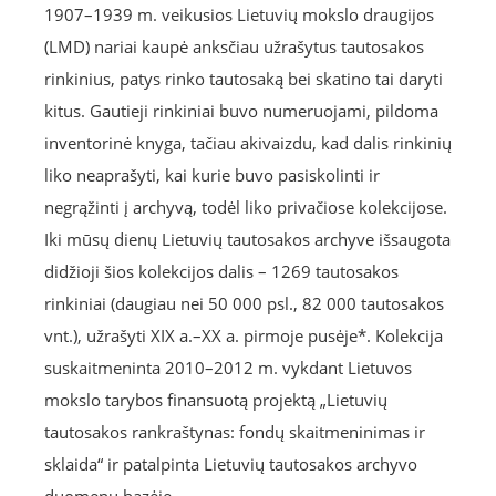
1907–1939 m. veikusios Lietuvių mokslo draugijos
(LMD) nariai kaupė anksčiau užrašytus tautosakos
rinkinius, patys rinko tautosaką bei skatino tai daryti
kitus. Gautieji rinkiniai buvo numeruojami, pildoma
inventorinė knyga, tačiau akivaizdu, kad dalis rinkinių
liko neaprašyti, kai kurie buvo pasiskolinti ir
negrąžinti į archyvą, todėl liko privačiose kolekcijose.
Iki mūsų dienų Lietuvių tautosakos archyve išsaugota
didžioji šios kolekcijos dalis – 1269 tautosakos
rinkiniai (daugiau nei 50 000 psl., 82 000 tautosakos
vnt.), užrašyti XIX a.–XX a. pirmoje pusėje*. Kolekcija
suskaitmeninta 2010–2012 m. vykdant Lietuvos
mokslo tarybos finansuotą projektą „Lietuvių
tautosakos rankraštynas: fondų skaitmeninimas ir
sklaida“ ir patalpinta Lietuvių tautosakos archyvo