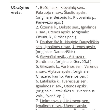
Užrašymo
1.
Bešoniai k., Klovainių sen.,
vieta:
Pakruojo r. sav., Šiaulių apskr.
(originale: Bešonių k., Kluovainio p.,
Panevėžio aps. )
2.
Čižiūnai k., Dūkšto sen., Ignalinos
r. sav., Utenos apskr.
(originale:
Čižiunų k., Rimšės par. )
3.
Daubariškė k., Naujojo Daugėliškio
sen., Ignalinos r. sav., Utenos apskr.
(originale: Daubariškė )
4.
Gervėčiai mstl., , Astravo r.,
Gardino sr.
(originale: Gervėčiai )
5.
Girežeris k., Varėnos sen., Varėnos
r. sav., Alytaus apskr.
(originale:
Giražerių kaimo, Varėnos par. )
6.
Latakiškė k., Tverečiaus sen.,
Ignalinos r. sav., Utenos apskr.
(originale: Latakiškės s., Tverečiaus
vals., Švenč. ap. )
7.
Linkmenys k., Linkmenų sen.,
Ignalinos r. sav., Utenos apskr.