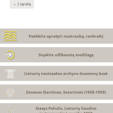
← Į sąrašą
Padėkite aprašyti nuotrauką, rankraštį
Siųskite užfiksuotą medžiagą
Lietuvių tautosakos archyvo duomenų bazė
Zenonas Slaviūnas. Sutartinės (1958-1959)
Stasys Paliulis. Lietuvių liaudies