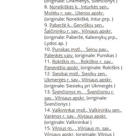
(originale: Linkmenys, Švenčionys )
8.
Noreikiškės k., Inturkės sen.,
Molėtų r. sav., Utenos apskr.
(originale: Noreikiškė, Intur.prp. )
9.
Paberžė k., Gerviškių sen.,
Šalčininkų r. sav., Vilniaus apskr.
(originale: Paberžė, Kalesnykų prp.,
Lydos ap. )
10.
Punskas mstl., , Seinų pav.,
Palenkės vaiv.
(originale: Punskas )
11.
Rokiškis m., , Rokiškio r. sav.,
Panevėžio apskr.
(originale: Rokiškis )
12.
Siesikai mstl., Siesikų sen.,
Ukmergės r. sav., Vilniaus apskr.
(originale: Siesiekų pri Ukmergės )
13.
Švenčionys m., , Švenčionių r.
sav., Vilniaus apskr.
(originale:
Švenčionys )
14.
Valkininkai mstl., Valkininkų sen.,
Varėnos r. sav., Alytaus apskr.
(originale: Valkininkai )
15.
Vilnius m., , Vilniaus m. sav.,
Vilniaus apskr.
(originale: Vilnius )