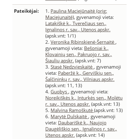
Pateikėjai:
1.
Paulina Maciejūnaitė (orig:
Maciejunaitė)
, gyvenamoji vieta:
Latakiškė k., Tverečiaus sen.,
Ignalinos r. sav., Utenos apskr.
(apsk.vnt: 1/1)
2.
Veronika Ribinskienė-Šernaitė
,
gyvenamoji vieta:
Bešoniai k.,
Klovainių sen., Pakruojo r. sav.,
Šiaulių apskr.
(apsk.vnt: 7)
3.
Stasė Nedzvieskaitė
, gyvenamoji
vieta:
Paberžė k., Gerviškių sen.,
Šalčininkų r. sav., Vilniaus apskr.
(apsk.vnt: 11, 13)
4.
Guobys
, gyvenamoji vieta:
Noreikiškės k., Inturkės sen., Molėtų
r. sav., Utenos apskr.
(apsk.vnt: 13)
5.
Malvina Ramoškutė
(apsk.vnt: 13)
6.
Marytė Dulskaitė
, gyvenamoji
vieta:
Daubariškė k., Naujojo
Daugėliškio sen., Ignalinos r. sav.,
Utenos apskr.
(apsk.vnt: 14)