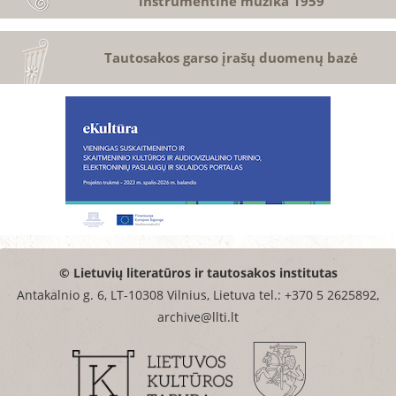
instrumentinė muzika 1959
Tautosakos garso įrašų duomenų bazė
© Lietuvių literatūros ir tautosakos institutas
Antakalnio g. 6, LT-10308 Vilnius, Lietuva tel.: +370 5 2625892,
archive@llti.lt