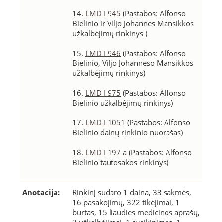
14.
LMD I 945
(Pastabos: Alfonso
Bielinio ir Viljo Johannes Mansikkos
užkalbėjimų rinkinys )
15.
LMD I 946
(Pastabos: Alfonso
Bielinio, Viljo Johanneso Mansikkos
užkalbėjimų rinkinys)
16.
LMD I 975
(Pastabos: Alfonso
Bielinio užkalbėjimų rinkinys)
17.
LMD I 1051
(Pastabos: Alfonso
Bielinio dainų rinkinio nuorašas)
18.
LMD I 197 a
(Pastabos: Alfonso
Bielinio tautosakos rinkinys)
Anotacija:
Rinkinį sudaro 1 daina, 33 sakmės,
16 pasakojimų, 322 tikėjimai, 1
burtas, 15 liaudies medicinos aprašų,