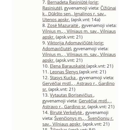
7.
Bernadeta Rasiniūtė (orig:
Rasiniutė)
, gyvenamoji vieta:
Čižiūnai
k., Dūkšto sen., Ignalinos r. sav.,
Utenos apskr.
(apsk.vnt: 14a)
8.
Zosė Mazuraitė
, gyvenamoji vieta:
Vilnius m., , Vilniaus m. sav., Vilniaus
apskr.
(apsk.vnt: 21)
9.
Viktorija Adomavičiūtė (orig:
Adomavičiutė)
, gyvenamoji vieta:
Vilnius m., , Vilniaus m. sav., Vilniaus
apskr.
(apsk.vnt: 21)
10.
Elena Barauskaitė
(apsk.vnt: 21)
11.
Leonas Šlenys
(apsk.vnt: 21)
12.
Stasys Kucka
, gyvenamoji vieta:
Gervėčiai mstl., , Astravo r., Gardino
sr.
(apsk.vnt: 21)
13.
Vytautas Borisevičius
,
gyvenamoji vieta:
Gervėčiai mstl., ,
Astravo r., Gardino sr.
(apsk.vnt: 21)
14.
Birutė Verkelytė
, gyvenamoji
vieta:
Švenčionys m., , Švenčionių r.
sav., Vilniaus apskr.
(apsk.vnt: 21)
15.
Žilinskas
(apsk.vnt: 84)