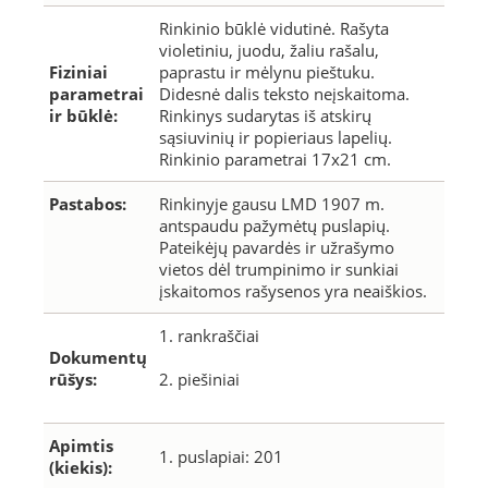
Rinkinio būklė vidutinė. Rašyta
violetiniu, juodu, žaliu rašalu,
Fiziniai
paprastu ir mėlynu pieštuku.
parametrai
Didesnė dalis teksto neįskaitoma.
ir būklė:
Rinkinys sudarytas iš atskirų
sąsiuvinių ir popieriaus lapelių.
Rinkinio parametrai 17x21 cm.
Pastabos:
Rinkinyje gausu LMD 1907 m.
antspaudu pažymėtų puslapių.
Pateikėjų pavardės ir užrašymo
vietos dėl trumpinimo ir sunkiai
įskaitomos rašysenos yra neaiškios.
1. rankraščiai
Dokumentų
rūšys:
2. piešiniai
Apimtis
1. puslapiai: 201
(kiekis):