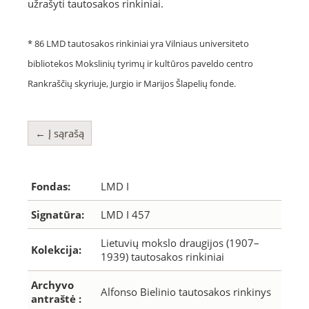
užrašyti tautosakos rinkiniai.
* 86 LMD tautosakos rinkiniai yra Vilniaus universiteto
bibliotekos Mokslinių tyrimų ir kultūros paveldo centro
Rankraščių skyriuje, Jurgio ir Marijos Šlapelių fonde.
← Į sąrašą
Fondas:
LMD I
Signatūra:
LMD I 457
Lietuvių mokslo draugijos (1907–
Kolekcija:
1939) tautosakos rinkiniai
Archyvo
Alfonso Bielinio tautosakos rinkinys
antraštė :