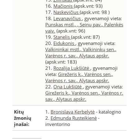
16.
Mačionis
(apsk.vnt: 93)
17.
Naskevičius
(apsk.vnt: 98 )
18.
Levanavičius
, gyvenamoji vieta:
Punskas mstl., , Seinų pav., Palenkės
vaiv.
(apsk.vnt: 96)
19.
Stanelis
(apsk.vnt: 87)
20.
Eidukonis
, gyvenamoji vieta:
Valkininkai mstl., Valkininkų sen.,
Varėnos r. sav., Alytaus apskr.
(apsk.vnt: 183)
21.
Rozalija Lukšiūtė
, gyvenamoji
vieta:
Girežeris k., Varėnos sen.,
Varėnos r. sav., Alytaus apskr.
22.
Ona Lukšiūtė
, gyvenamoji vieta:
Girežeris k., Varėnos sen., Varėnos r.
sav., Alytaus apskr.
Kitų
1.
Bronislava Kerbelytė
- katalogino
žmonių
2.
Edmunda Rusteikienė
-
įnašai:
inventorino