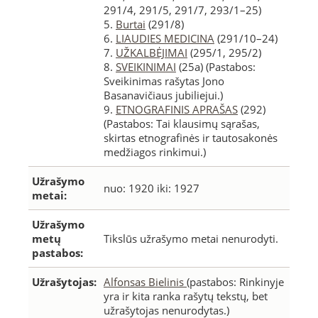
291/4, 291/5, 291/7, 293/1–25)
5.
Burtai
(291/8)
6.
LIAUDIES MEDICINA
(291/10–24)
7.
UŽKALBĖJIMAI
(295/1, 295/2)
8.
SVEIKINIMAI
(25a) (Pastabos:
Sveikinimas rašytas Jono
Basanavičiaus jubiliejui.)
9.
ETNOGRAFINIS APRAŠAS
(292)
(Pastabos: Tai klausimų sąrašas,
skirtas etnografinės ir tautosakonės
medžiagos rinkimui.)
Užrašymo
nuo: 1920 iki: 1927
metai:
Užrašymo
metų
Tikslūs užrašymo metai nenurodyti.
pastabos:
Užrašytojas:
Alfonsas Bielinis
(pastabos: Rinkinyje
yra ir kita ranka rašytų tekstų, bet
užrašytojas nenurodytas.)