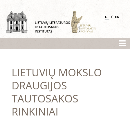
/
LT
EN
LIETUVIŲ LITERATŪROS
IR TAUTOSAKOS
INSTITUTAS
LIETUVIŲ MOKSLO
DRAUGIJOS
TAUTOSAKOS
RINKINIAI