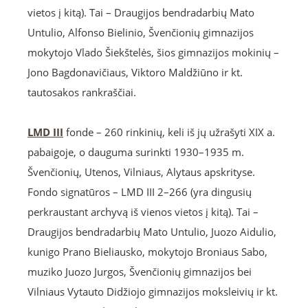
vietos į kitą). Tai – Draugijos bendradarbių Mato
Untulio, Alfonso Bielinio, Švenčionių gimnazijos
mokytojo Vlado Šiekštelės, šios gimnazijos mokinių –
Jono Bagdonavičiaus, Viktoro Maldžiūno ir kt.
tautosakos rankraščiai.
LMD III
fonde – 260 rinkinių, keli iš jų užrašyti XIX a.
pabaigoje, o dauguma surinkti 1930–1935 m.
Švenčionių, Utenos, Vilniaus, Alytaus apskrityse.
Fondo signatūros – LMD III 2–266 (yra dingusių
perkraustant archyvą iš vienos vietos į kitą). Tai –
Draugijos bendradarbių Mato Untulio, Juozo Aidulio,
kunigo Prano Bieliausko, mokytojo Broniaus Sabo,
muziko Juozo Jurgos, Švenčionių gimnazijos bei
Vilniaus Vytauto Didžiojo gimnazijos moksleivių ir kt.