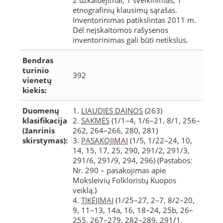
2 užkalbėjimai, 1 sveikinimas, 1
etnografinių klausimų sąrašas.
Inventorinimas patikslintas 2011 m.
Dėl neįskaitomos rašysenos
inventorinimas gali būti netikslus.
Bendras
turinio
392
vienetų
kiekis:
Duomenų
1.
LIAUDIES DAINOS
(263)
klasifikacija
2.
SAKMĖS
(1/1–4, 1/6–21, 8/1, 256–
(žanrinis
262, 264–266, 280, 281)
skirstymas):
3.
PASAKOJIMAI
(1/5, 1/22–24, 10,
14, 15, 17, 25, 290, 291/2, 291/3,
291/6, 291/9, 294, 296) (Pastabos:
Nr. 290 – pasakojimas apie
Moksleivių Folkloristų Kuopos
veiklą.)
4.
TIKĖJIMAI
(1/25–27, 2–7, 8/2–20,
9, 11–13, 14a, 16, 18–24, 25b, 26–
255, 267–279, 282–289, 291/1,