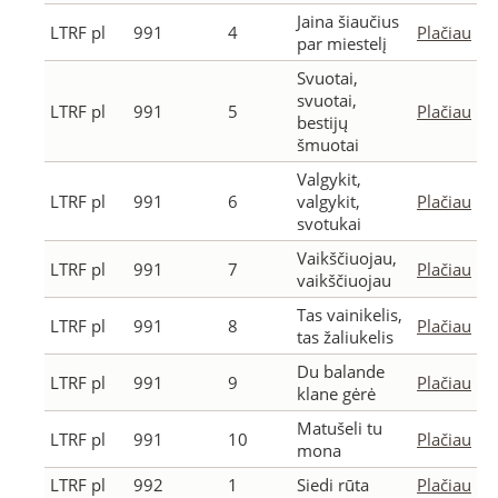
Jaina šiaučius
LTRF pl
991
4
Plačiau
par miestelį
Svuotai,
svuotai,
LTRF pl
991
5
Plačiau
bestijų
šmuotai
Valgykit,
LTRF pl
991
6
valgykit,
Plačiau
svotukai
Vaikščiuojau,
LTRF pl
991
7
Plačiau
vaikščiuojau
Tas vainikelis,
LTRF pl
991
8
Plačiau
tas žaliukelis
Du balande
LTRF pl
991
9
Plačiau
klane gėrė
Matušeli tu
LTRF pl
991
10
Plačiau
mona
LTRF pl
992
1
Siedi rūta
Plačiau