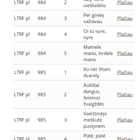
LTRF pl
984
2
Plačiau
vieškelėlio
Per girelę
LTRF pl
984
3
Plačiau
važiavau
Oi tu vyre,
LTRF pl
984
4
Plačiau
vyre
Mamele
LTRF pl
984
5
mano, širdele
Plačiau
mano
Ko nėr šitam
LTRF pl
985
1
Plačiau
dvarely
Aukštai
dangus,
LTRF pl
985
2
Plačiau
šviesios
žvaigždės
Vaikštinėjo
LTRF pl
985
3
meškutė
Plačiau
pustynėm
Pūtė, pūtė
LTRF pl
985
4
Plačiau