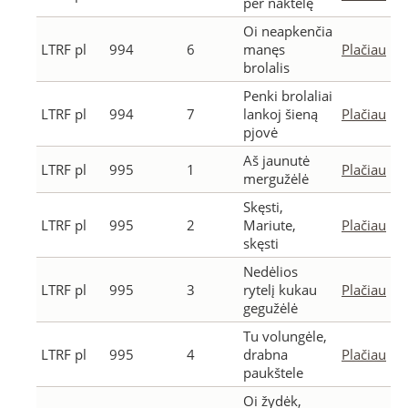
per naktelę
Oi neapkenčia
LTRF pl
994
6
manęs
Plačiau
brolalis
Penki brolaliai
LTRF pl
994
7
lankoj šieną
Plačiau
pjovė
Aš jaunutė
LTRF pl
995
1
Plačiau
mergužėlė
Skęsti,
LTRF pl
995
2
Mariute,
Plačiau
skęsti
Nedėlios
LTRF pl
995
3
rytelį kukau
Plačiau
gegužėlė
Tu volungėle,
LTRF pl
995
4
drabna
Plačiau
paukštele
Oi žydėk,