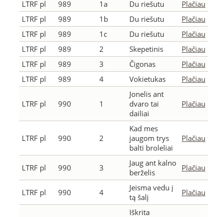
LTRF pl
989
1a
Du riešutu
Plačiau
LTRF pl
989
1b
Du riešutu
Plačiau
LTRF pl
989
1c
Du riešutu
Plačiau
LTRF pl
989
2
Skepetinis
Plačiau
LTRF pl
989
3
Čigonas
Plačiau
LTRF pl
989
4
Vokietukas
Plačiau
Jonelis ant
LTRF pl
990
1
dvaro tai
Plačiau
dailiai
Kad mes
LTRF pl
990
2
jaugom trys
Plačiau
balti broleliai
Jaug ant kalno
LTRF pl
990
3
Plačiau
berželis
Jeisma vedu į
LTRF pl
990
4
Plačiau
tą šalį
Iškrita