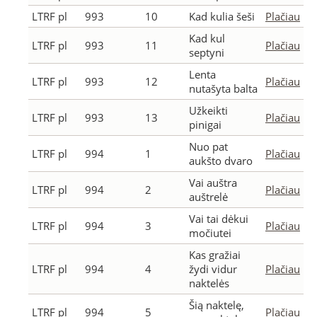
LTRF pl
993
10
Kad kulia šeši
Plačiau
Kad kul
LTRF pl
993
11
Plačiau
septyni
Lenta
LTRF pl
993
12
Plačiau
nutašyta balta
Užkeikti
LTRF pl
993
13
Plačiau
pinigai
Nuo pat
LTRF pl
994
1
Plačiau
aukšto dvaro
Vai auštra
LTRF pl
994
2
Plačiau
auštrelė
Vai tai dėkui
LTRF pl
994
3
Plačiau
močiutei
Kas gražiai
LTRF pl
994
4
žydi vidur
Plačiau
naktelės
Šią naktelę,
LTRF pl
994
5
Plačiau