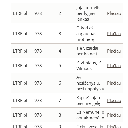
Joja bernelis
LTRF pl
978
2
per lygias
Plačiau
lankas
O kad aš
LTRF pl
978
3
augau pas
Plačiau
motinėlę
Tie Vižaidai
LTRF pl
978
4
Plačiau
per kalnelį
Iš Vilniaus, iš
LTRF pl
978
5
Plačiau
Vilniaus
Aš
LTRF pl
978
6
nesiženysiu,
Plačiau
nesiklapatysiu
Kap aš jojau
LTRF pl
978
7
Plačiau
pas mergelę
Už Nemunėlio
LTRF pl
978
8
Plačiau
ant akmenėlio
LTRF pl
978
9
Eičia į veseilią
Plačiau