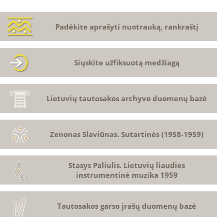
Padėkite aprašyti nuotrauką, rankraštį
Siųskite užfiksuotą medžiagą
Lietuvių tautosakos archyvo duomenų bazė
Zenonas Slaviūnas. Sutartinės (1958-1959)
Stasys Paliulis. Lietuvių liaudies
instrumentinė muzika 1959
Tautosakos garso įrašų duomenų bazė