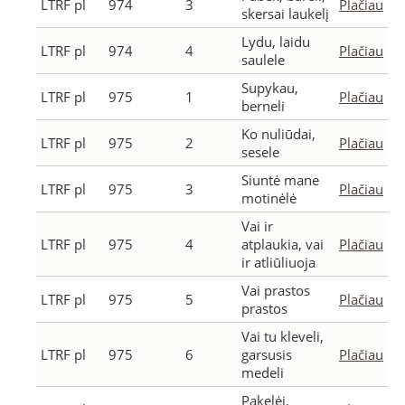
LTRF pl
974
3
Plačiau
skersai laukelį
Lydu, laidu
LTRF pl
974
4
Plačiau
saulele
Supykau,
LTRF pl
975
1
Plačiau
berneli
Ko nuliūdai,
LTRF pl
975
2
Plačiau
sesele
Siuntė mane
LTRF pl
975
3
Plačiau
motinėlė
Vai ir
LTRF pl
975
4
atplaukia, vai
Plačiau
ir atliūliuoja
Vai prastos
LTRF pl
975
5
Plačiau
prastos
Vai tu kleveli,
LTRF pl
975
6
garsusis
Plačiau
medeli
Pakelėj,