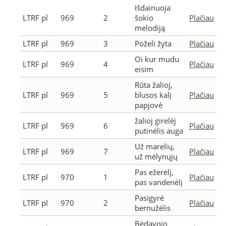
Išdainuoja
LTRF pl
969
2
šokio
Plačiau
melodiją
LTRF pl
969
3
Poželi žyta
Plačiau
Oi kur mudu
LTRF pl
969
4
Plačiau
eisim
Rūta žalioj,
LTRF pl
969
5
blusos kalį
Plačiau
papjovė
žalioj girelėj
LTRF pl
969
6
Plačiau
putinėlis auga
Už marelių,
LTRF pl
969
7
Plačiau
už mėlynųjų
Pas ežerėlį,
LTRF pl
970
1
Plačiau
pas vandenėlį
Pasigyrė
LTRF pl
970
2
Plačiau
bernužėlis
Bėdavojo