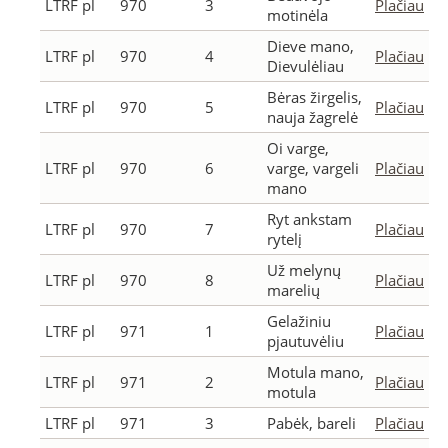
LTRF pl
970
3
Plačiau
motinėla
Dieve mano,
LTRF pl
970
4
Plačiau
Dievulėliau
Bėras žirgelis,
LTRF pl
970
5
Plačiau
nauja žagrelė
Oi varge,
LTRF pl
970
6
varge, vargeli
Plačiau
mano
Ryt ankstam
LTRF pl
970
7
Plačiau
rytelį
Už melynų
LTRF pl
970
8
Plačiau
marelių
Gelažiniu
LTRF pl
971
1
Plačiau
pjautuvėliu
Motula mano,
LTRF pl
971
2
Plačiau
motula
LTRF pl
971
3
Pabėk, bareli
Plačiau