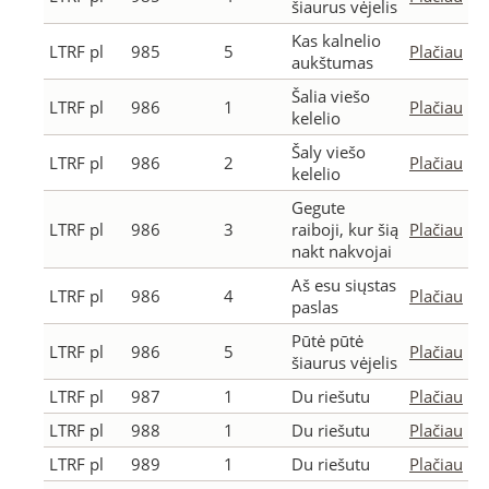
šiaurus vėjelis
Kas kalnelio
LTRF pl
985
5
Plačiau
aukštumas
Šalia viešo
LTRF pl
986
1
Plačiau
kelelio
Šaly viešo
LTRF pl
986
2
Plačiau
kelelio
Gegute
LTRF pl
986
3
raiboji, kur šią
Plačiau
nakt nakvojai
Aš esu siųstas
LTRF pl
986
4
Plačiau
paslas
Pūtė pūtė
LTRF pl
986
5
Plačiau
šiaurus vėjelis
LTRF pl
987
1
Du riešutu
Plačiau
LTRF pl
988
1
Du riešutu
Plačiau
LTRF pl
989
1
Du riešutu
Plačiau