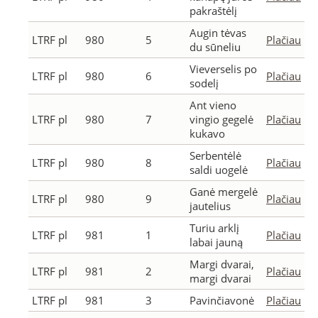
pakraštėlį
Augin tėvas
LTRF pl
980
5
Plačiau
du sūneliu
Vieverselis po
LTRF pl
980
6
Plačiau
sodelį
Ant vieno
LTRF pl
980
7
vingio gegelė
Plačiau
kukavo
Serbentėlė
LTRF pl
980
8
Plačiau
saldi uogelė
Ganė mergelė
LTRF pl
980
9
Plačiau
jautelius
Turiu arklį
LTRF pl
981
1
Plačiau
labai jauną
Margi dvarai,
LTRF pl
981
2
Plačiau
margi dvarai
LTRF pl
981
3
Pavinčiavonė
Plačiau