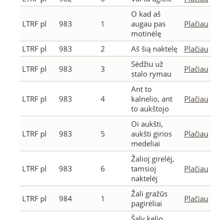
O kad aš
LTRF pl
983
1
augau pas
Plačiau
motinėlę
LTRF pl
983
2
Aš šią naktelę
Plačiau
Sėdžiu už
LTRF pl
983
3
Plačiau
stalo rymau
Ant to
LTRF pl
983
4
kalnelio, ant
Plačiau
to aukštojo
Oi aukšti,
LTRF pl
983
5
aukšti girios
Plačiau
medeliai
Žalioj girelėj,
LTRF pl
983
6
tamsioj
Plačiau
naktelėj
Žali gražūs
LTRF pl
984
1
Plačiau
pagirėliai
Šaly kelio