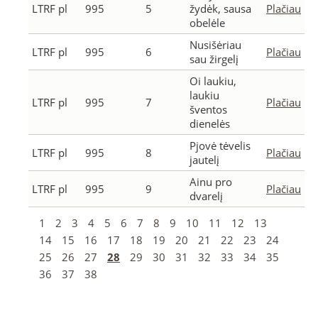
LTRF pl
995
5
žydėk, sausa
Plačiau
obelėle
Nusišėriau
LTRF pl
995
6
Plačiau
sau žirgelį
Oi laukiu,
laukiu
LTRF pl
995
7
Plačiau
šventos
dienelės
Pjovė tėvelis
LTRF pl
995
8
Plačiau
jautelį
Ainu pro
LTRF pl
995
9
Plačiau
dvarelį
1
2
3
4
5
6
7
8
9
10
11
12
13
14
15
16
17
18
19
20
21
22
23
24
25
26
27
28
29
30
31
32
33
34
35
36
37
38