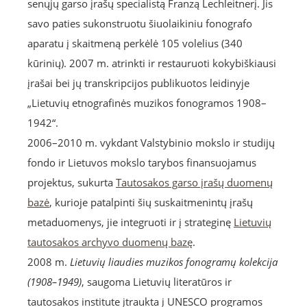
senųjų garso įrašų specialistą Franzą Lechleitnerį. Jis
savo paties sukonstruotu šiuolaikiniu fonografo
aparatu į skaitmeną perkėlė 105 volelius (340
kūrinių). 2007 m. atrinkti ir restauruoti kokybiškiausi
įrašai bei jų transkripcijos publikuotos leidinyje
„Lietuvių etnografinės muzikos fonogramos 1908–
1942“.
2006–2010 m. vykdant Valstybinio mokslo ir studijų
fondo ir Lietuvos mokslo tarybos finansuojamus
projektus, sukurta
Tautosakos garso įrašų duomenų
bazė
, kurioje patalpinti šių suskaitmenintų įrašų
metaduomenys, jie integruoti ir į strateginę
Lietuvių
tautosakos archyvo duomenų bazę
.
2008 m.
Lietuvių liaudies muzikos fonogramų kolekcija
(1908–1949)
, saugoma Lietuvių literatūros ir
tautosakos institute įtraukta į UNESCO programos