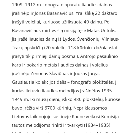
1909–1912 m. fonografo aparatu liaudies dainas
įrašinėjo ir Jonas Basanavičius. Yra išlikę 22 daktaro
įrašyti voleliai, kuriuose užfiksuota 40 dainų. Po
Basanavičiaus mirties šią misiją tęsė Matas Untulis.
Jis įrašė liaudies dainų iš Lydos, Švenčionių, Vilniaus-
Trakų apskričių (20 volelių, 118 kūrinių, dažniausiai
įrašyti tik pirmieji dainų posmai). Antrojo pasaulinio
karo ir pokario metais liaudies dainas į volelius
įrašinėjo Zenonas Slaviūnas ir Juozas Jurga.
Gausiausia kolekcijos dalis – fonografo plokštelės, į
kurias lietuvių liaudies melodijos įrašinėtos 1935–
1949 m. Iki mūsų dienų išliko 980 plokštelių, kuriose
buvo įrėžta virš 6700 kūrinių. Nepriklausomos
Lietuvos laikinojoje sostinėje Kaune veikusi Komisija
tautos melodijoms rinkti ir tvarkyti (1934–1935)