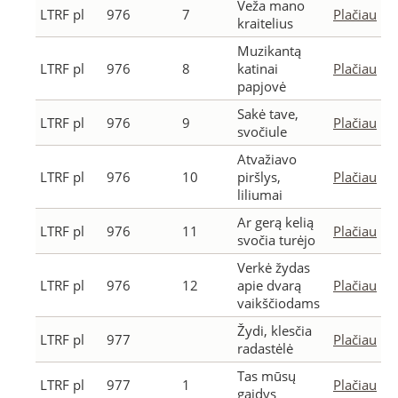
Veža mano
LTRF pl
976
7
Plačiau
kraitelius
Muzikantą
LTRF pl
976
8
katinai
Plačiau
papjovė
Sakė tave,
LTRF pl
976
9
Plačiau
svočiule
Atvažiavo
LTRF pl
976
10
piršlys,
Plačiau
liliumai
Ar gerą kelią
LTRF pl
976
11
Plačiau
svočia turėjo
Verkė žydas
LTRF pl
976
12
apie dvarą
Plačiau
vaikščiodams
Žydi, klesčia
LTRF pl
977
Plačiau
radastėlė
Tas mūsų
LTRF pl
977
1
Plačiau
gaidys