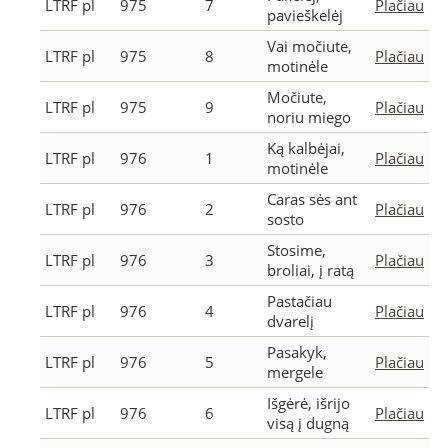
LTRF pl
975
7
Plačiau
pavieškelėj
Vai močiute,
LTRF pl
975
8
Plačiau
motinėle
Močiute,
LTRF pl
975
9
Plačiau
noriu miego
Ką kalbėjai,
LTRF pl
976
1
Plačiau
motinėle
Caras sės ant
LTRF pl
976
2
Plačiau
sosto
Stosime,
LTRF pl
976
3
Plačiau
broliai, į ratą
Pastačiau
LTRF pl
976
4
Plačiau
dvarelį
Pasakyk,
LTRF pl
976
5
Plačiau
mergele
Išgėrė, išrijo
LTRF pl
976
6
Plačiau
visą į dugną