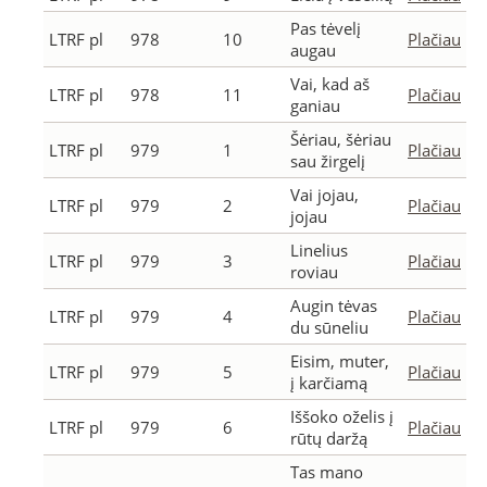
Pas tėvelį
LTRF pl
978
10
Plačiau
augau
Vai, kad aš
LTRF pl
978
11
Plačiau
ganiau
Šėriau, šėriau
LTRF pl
979
1
Plačiau
sau žirgelį
Vai jojau,
LTRF pl
979
2
Plačiau
jojau
Linelius
LTRF pl
979
3
Plačiau
roviau
Augin tėvas
LTRF pl
979
4
Plačiau
du sūneliu
Eisim, muter,
LTRF pl
979
5
Plačiau
į karčiamą
Iššoko oželis į
LTRF pl
979
6
Plačiau
rūtų daržą
Tas mano