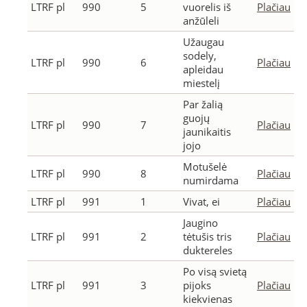
LTRF pl
990
5
vuorelis iš
Plačiau
anžūleli
Užaugau
sodely,
LTRF pl
990
6
Plačiau
apleidau
miestelį
Par žalią
guojų
LTRF pl
990
7
Plačiau
jaunikaitis
jojo
Motušelė
LTRF pl
990
8
Plačiau
numirdama
LTRF pl
991
1
Vivat, ei
Plačiau
Jaugino
LTRF pl
991
2
tėtušis tris
Plačiau
duktereles
Po visą svietą
LTRF pl
991
3
pijoks
Plačiau
kiekvienas