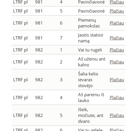
LTRF pl
981
4
Pavinčiavonė
Plačiau
LTRF pl
981
5
Pavinčiavonė
Plačiau
Piemenų
LTRF pl
981
6
Plačiau
pamokslas
Jautis statosi
LTRF pl
981
7
Plačiau
namą
LTRF pl
982
1
Vai tu rugeli
Plačiau
Aš užeinu ant
LTRF pl
982
2
Plačiau
kalno
Šalia kelio
LTRF pl
982
3
ievaras
Plačiau
stovėjo
Aš pareinu iš
LTRF pl
982
4
Plačiau
lauko
Išeik,
LTRF pl
982
5
močiute, ant
Plačiau
dvaro
LTRF pl
982
6
Vai tu aglele
Plačiau