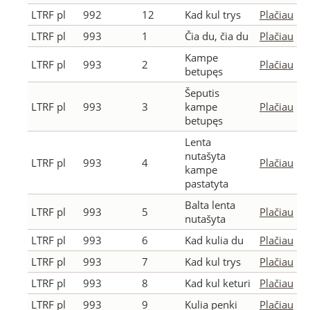
LTRF pl
992
12
Kad kul trys
Plačiau
LTRF pl
993
1
Čia du, čia du
Plačiau
Kampe
LTRF pl
993
2
Plačiau
betupęs
Šeputis
LTRF pl
993
3
kampe
Plačiau
betupęs
Lenta
nutašyta
LTRF pl
993
4
Plačiau
kampe
pastatyta
Balta lenta
LTRF pl
993
5
Plačiau
nutašyta
LTRF pl
993
6
Kad kulia du
Plačiau
LTRF pl
993
7
Kad kul trys
Plačiau
LTRF pl
993
8
Kad kul keturi
Plačiau
LTRF pl
993
9
Kulia penki
Plačiau