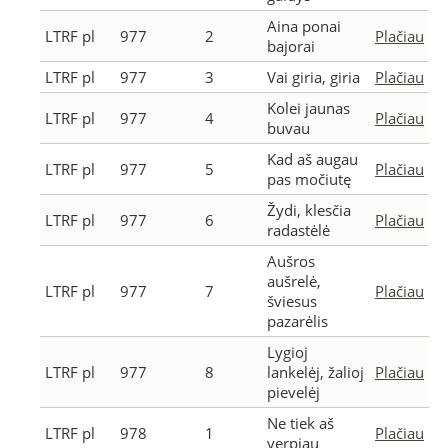
Aina ponai
LTRF pl
977
2
Plačiau
bajorai
LTRF pl
977
3
Vai giria, giria
Plačiau
Kolei jaunas
LTRF pl
977
4
Plačiau
buvau
Kad aš augau
LTRF pl
977
5
Plačiau
pas močiutę
Žydi, klesčia
LTRF pl
977
6
Plačiau
radastėlė
Aušros
aušrelė,
LTRF pl
977
7
Plačiau
šviesus
pazarėlis
Lygioj
LTRF pl
977
8
lankelėj, žalioj
Plačiau
pievelėj
Ne tiek aš
LTRF pl
978
1
Plačiau
verpiau