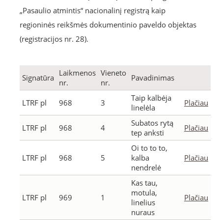
„Pasaulio atmintis“ nacionalinį registrą kaip
regioninės reikšmės dokumentinio paveldo objektas
(registracijos nr. 28).
Laikmenos
Vieneto
Signatūra
Pavadinimas
nr.
nr.
Taip kalbėja
LTRF pl
968
3
Plačiau
linelėla
Subatos rytą
LTRF pl
968
4
Plačiau
tep anksti
Oi to to to,
LTRF pl
968
5
kalba
Plačiau
nendrelė
Kas tau,
motula,
LTRF pl
969
1
Plačiau
linelius
nuraus