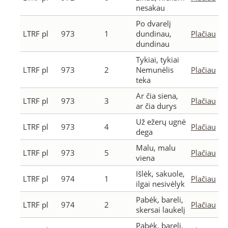
nesakau
Po dvarelį
LTRF pl
973
1
dundinau,
Plačiau
dundinau
Tykiai, tykiai
LTRF pl
973
2
Nemunėlis
Plačiau
teka
Ar čia siena,
LTRF pl
973
3
Plačiau
ar čia durys
Už ežerų ugnė
LTRF pl
973
4
Plačiau
dega
Malu, malu
LTRF pl
973
5
Plačiau
viena
Išlėk, sakuole,
LTRF pl
974
1
Plačiau
ilgai nesivėlyk
Pabėk, bareli,
LTRF pl
974
2
Plačiau
skersai laukelį
Pabėk, bareli,