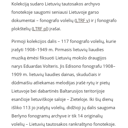
Kolekciją sudaro Lietuvių tautosakos archyvo
fonotekoje saugomi seniausi Lietuvoje garso
dokumentai – fonografo volelių (
LTRF v
) ir į fonografo
plokštelių (
LTRF pl
) įrašai.
Pirmoji kolekcijos dalis – 117 fonografo volelių, kurie
įrašyti 1908–1949 m. Pirmasis lietuvių liaudies
muziką ėmėsi fiksuoti Lietuvių mokslo draugijos
narys Eduardas Volteris. Jis Edisono fonografu 1908–
1909 m. lietuvių liaudies dainas, skudučiais ir
dūdmaišiu atliekamas melodijas įrašė rytų ir pietų
Lietuvoje bei dabartinės Baltarusijos teritorijoje
esančioje lietuviškoje saloje – Zieteloje. Iki šių dienų
išliko 113 jo įrašytų volelių, didžioji jų dalis saugoma
Berlyno fonogramų archyve ir tik 14 originalių
volelių – Lietuvių tautosakos rankraštyno fonotekoje.