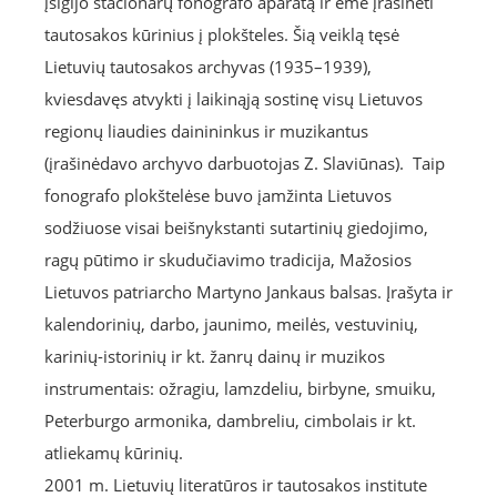
įsigijo stacionarų fonografo aparatą ir ėmė įrašinėti
tautosakos kūrinius į plokšteles. Šią veiklą tęsė
Lietuvių tautosakos archyvas (1935–1939),
kviesdavęs atvykti į laikinąją sostinę visų Lietuvos
regionų liaudies dainininkus ir muzikantus
(įrašinėdavo archyvo darbuotojas Z. Slaviūnas). Taip
fonografo plokštelėse buvo įamžinta Lietuvos
sodžiuose visai beišnykstanti sutartinių giedojimo,
ragų pūtimo ir skudučiavimo tradicija, Mažosios
Lietuvos patriarcho Martyno Jankaus balsas. Įrašyta ir
kalendorinių, darbo, jaunimo, meilės, vestuvinių,
karinių-istorinių ir kt. žanrų dainų ir muzikos
instrumentais: ožragiu, lamzdeliu, birbyne, smuiku,
Peterburgo armonika, dambreliu, cimbolais ir kt.
atliekamų kūrinių.
2001 m. Lietuvių literatūros ir tautosakos institute