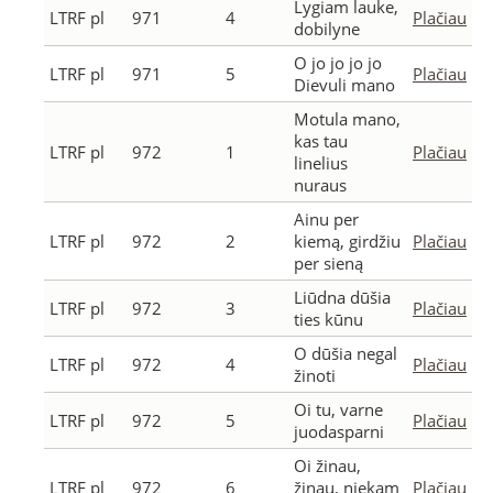
Lygiam lauke,
LTRF pl
971
4
Plačiau
dobilyne
O jo jo jo jo
LTRF pl
971
5
Plačiau
Dievuli mano
Motula mano,
kas tau
LTRF pl
972
1
Plačiau
linelius
nuraus
Ainu per
LTRF pl
972
2
kiemą, girdžiu
Plačiau
per sieną
Liūdna dūšia
LTRF pl
972
3
Plačiau
ties kūnu
O dūšia negal
LTRF pl
972
4
Plačiau
žinoti
Oi tu, varne
LTRF pl
972
5
Plačiau
juodasparni
Oi žinau,
LTRF pl
972
6
žinau, niekam
Plačiau