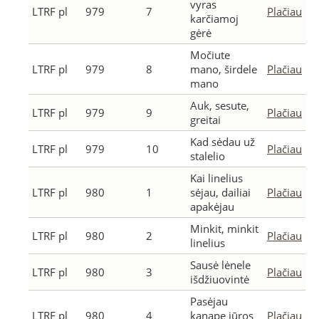
vyras
LTRF pl
979
7
Plačiau
karčiamoj
gėrė
Močiute
LTRF pl
979
8
mano, širdele
Plačiau
mano
Auk, sesute,
LTRF pl
979
9
Plačiau
greitai
Kad sėdau už
LTRF pl
979
10
Plačiau
stalelio
Kai linelius
LTRF pl
980
1
sėjau, dailiai
Plačiau
apakėjau
Minkit, minkit
LTRF pl
980
2
Plačiau
linelius
Sausė lėnele
LTRF pl
980
3
Plačiau
išdžiuovintė
Pasėjau
LTRF pl
980
4
kanapę jūros
Plačiau