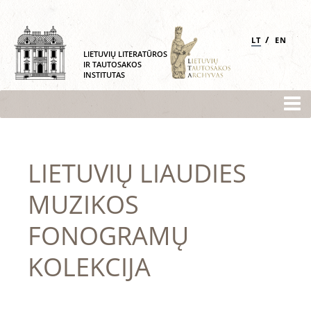
/
LT
EN
LIETUVIŲ LITERATŪROS
IR TAUTOSAKOS
INSTITUTAS
LIETUVIŲ LIAUDIES
MUZIKOS
FONOGRAMŲ
KOLEKCIJA