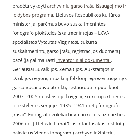
pradėta vykdyti
archyvinių garso įrašų išsaugojimo ir
leidybos programa
. Lietuvos Respublikos kultūros
ministerijai parėmus buvo suskaitmenintos
fonografo plokštelės (skaitmenintojas – LCVA
specialistas Vytautas Vizgintas), sukurta
suskaitmenintų garso įrašų registracijos duomenų
bazė (ją galima rasti
Inventoriniai dokumentai
.
Geriausiai Suvalkijos, Žemaitijos, Aukštaitijos ir
Dzūkijos regionų muzikinį folklorą reprezentuojantys
garso įrašai buvo atrinkti, restauruoti ir publikuoti
2003–2005 m. išleistoje knygelių su kompaktinėmis
plokštelėmis serijoje „1935–1941 metų fonografo
įrašai“. Fonografo voleliai buvo prikelti iš užmaršties
2006 m., į Lietuvių literatūros ir tautosakos institutą
pakvietus Vienos fonogramų archyvo inžinierių,