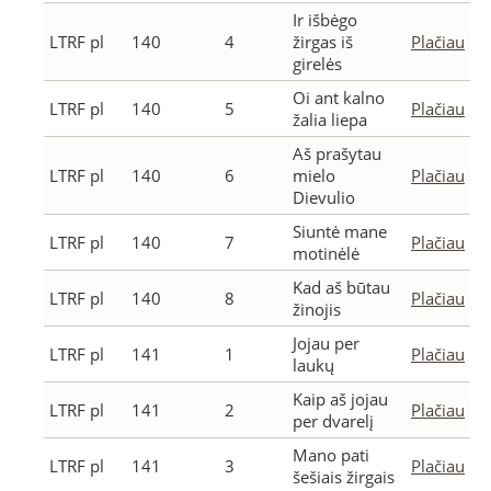
Ir išbėgo
LTRF pl
140
4
žirgas iš
Plačiau
girelės
Oi ant kalno
LTRF pl
140
5
Plačiau
žalia liepa
Aš prašytau
LTRF pl
140
6
mielo
Plačiau
Dievulio
Siuntė mane
LTRF pl
140
7
Plačiau
motinėlė
Kad aš būtau
LTRF pl
140
8
Plačiau
žinojis
Jojau per
LTRF pl
141
1
Plačiau
laukų
Kaip aš jojau
LTRF pl
141
2
Plačiau
per dvarelį
Mano pati
LTRF pl
141
3
Plačiau
šešiais žirgais