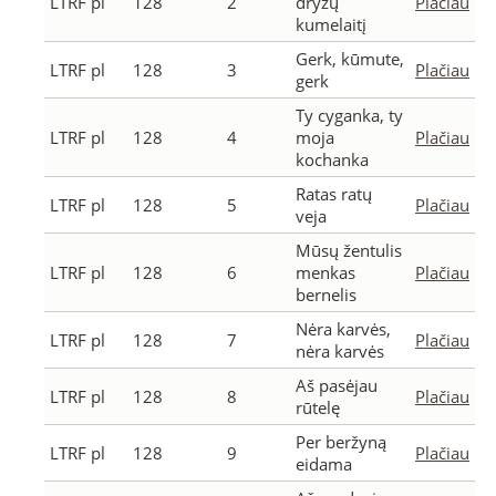
LTRF pl
128
2
dryžų
Plačiau
kumelaitį
Gerk, kūmute,
LTRF pl
128
3
Plačiau
gerk
Ty cyganka, ty
LTRF pl
128
4
moja
Plačiau
kochanka
Ratas ratų
LTRF pl
128
5
Plačiau
veja
Mūsų žentulis
LTRF pl
128
6
menkas
Plačiau
bernelis
Nėra karvės,
LTRF pl
128
7
Plačiau
nėra karvės
Aš pasėjau
LTRF pl
128
8
Plačiau
rūtelę
Per beržyną
LTRF pl
128
9
Plačiau
eidama