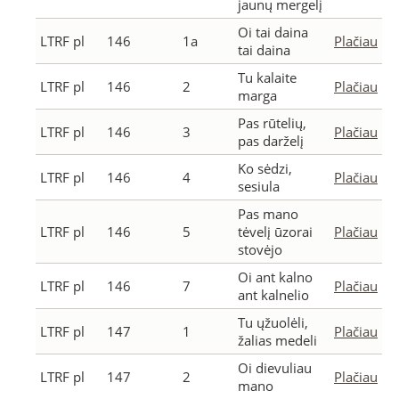
jaunų mergelį
Oi tai daina
LTRF pl
146
1a
Plačiau
tai daina
Tu kalaite
LTRF pl
146
2
Plačiau
marga
Pas rūtelių,
LTRF pl
146
3
Plačiau
pas darželį
Ko sėdzi,
LTRF pl
146
4
Plačiau
sesiula
Pas mano
LTRF pl
146
5
tėvelį ūzorai
Plačiau
stovėjo
Oi ant kalno
LTRF pl
146
7
Plačiau
ant kalnelio
Tu ųžuolėli,
LTRF pl
147
1
Plačiau
žalias medeli
Oi dievuliau
LTRF pl
147
2
Plačiau
mano