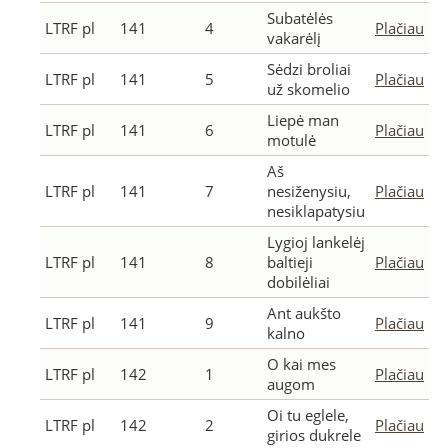
Subatėlės
LTRF pl
141
4
Plačiau
vakarėlį
Sėdzi broliai
LTRF pl
141
5
Plačiau
už skomelio
Liepė man
LTRF pl
141
6
Plačiau
motulė
Aš
LTRF pl
141
7
nesiženysiu,
Plačiau
nesiklapatysiu
Lygioj lankelėj
LTRF pl
141
8
baltieji
Plačiau
dobilėliai
Ant aukšto
LTRF pl
141
9
Plačiau
kalno
O kai mes
LTRF pl
142
1
Plačiau
augom
Oi tu eglele,
LTRF pl
142
2
Plačiau
girios dukrele