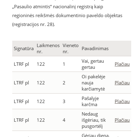
„Pasaulio atmintis“ nacionalinį registrą kaip
regioninės reikšmės dokumentinio paveldo objektas
(registracijos nr. 28).
Laikmenos
Vieneto
Signatūra
Pavadinimas
nr.
nr.
Vai, gertau
LTRF pl
122
1
Plačiau
gertau
Oi pakelėje
LTRF pl
122
2
nauja
Plačiau
karčiamytė
Pašalyje
LTRF pl
122
3
Plačiau
karčma
Nedaug
LTRF pl
122
4
išgėriau, tik
Plačiau
pusgortėlį
Gėriau dieną,