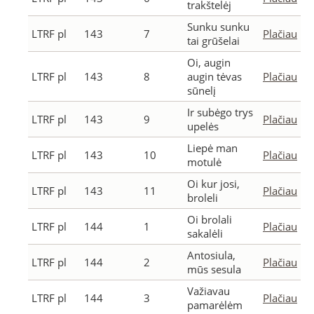
trakštelėj
Sunku sunku
LTRF pl
143
7
Plačiau
tai grūšelai
Oi, augin
LTRF pl
143
8
augin tėvas
Plačiau
sūnelį
Ir subėgo trys
LTRF pl
143
9
Plačiau
upelės
Liepė man
LTRF pl
143
10
Plačiau
motulė
Oi kur josi,
LTRF pl
143
11
Plačiau
broleli
Oi brolali
LTRF pl
144
1
Plačiau
sakalėli
Antosiula,
LTRF pl
144
2
Plačiau
mūs sesula
Važiavau
LTRF pl
144
3
Plačiau
pamarėlėm