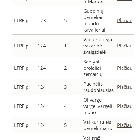
ir Marutė
Guobinių
berneliai
LTRF pl
123
5
Plačiau
mandri
kavalieriai
Vai teka bėga
LTRF pl
124
1
vakarinė
Plačiau
žvaigždelė
Septyni
LTRF pl
124
2
brolaliai
Plačiau
žemaičių
Pucinėlia
LTRF pl
124
3
Plačiau
raudoniausias
Oi varge
LTRF pl
124
4
varge, vargeli
Plačiau
mano
Vai kur tu eisi,
LTRF pl
124
5
Plačiau
berneli mano
Vai graži