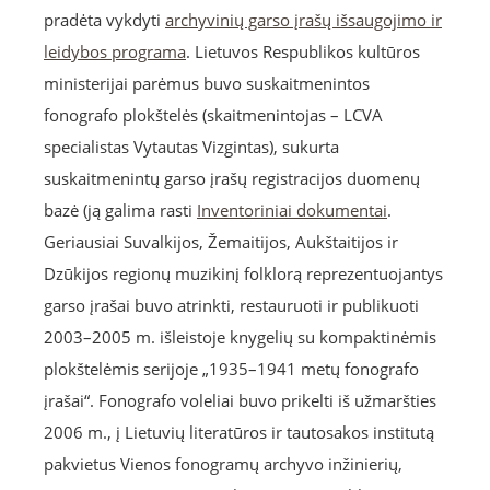
pradėta vykdyti
archyvinių garso įrašų išsaugojimo ir
leidybos programa
. Lietuvos Respublikos kultūros
ministerijai parėmus buvo suskaitmenintos
fonografo plokštelės (skaitmenintojas – LCVA
specialistas Vytautas Vizgintas), sukurta
suskaitmenintų garso įrašų registracijos duomenų
bazė (ją galima rasti
Inventoriniai dokumentai
.
Geriausiai Suvalkijos, Žemaitijos, Aukštaitijos ir
Dzūkijos regionų muzikinį folklorą reprezentuojantys
garso įrašai buvo atrinkti, restauruoti ir publikuoti
2003–2005 m. išleistoje knygelių su kompaktinėmis
plokštelėmis serijoje „1935–1941 metų fonografo
įrašai“. Fonografo voleliai buvo prikelti iš užmaršties
2006 m., į Lietuvių literatūros ir tautosakos institutą
pakvietus Vienos fonogramų archyvo inžinierių,