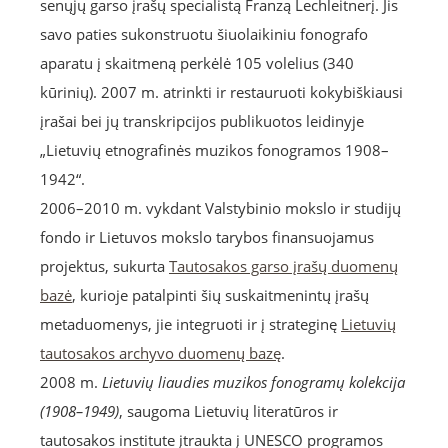
senųjų garso įrašų specialistą Franzą Lechleitnerį. Jis
savo paties sukonstruotu šiuolaikiniu fonografo
aparatu į skaitmeną perkėlė 105 volelius (340
kūrinių). 2007 m. atrinkti ir restauruoti kokybiškiausi
įrašai bei jų transkripcijos publikuotos leidinyje
„Lietuvių etnografinės muzikos fonogramos 1908–
1942“.
2006–2010 m. vykdant Valstybinio mokslo ir studijų
fondo ir Lietuvos mokslo tarybos finansuojamus
projektus, sukurta
Tautosakos garso įrašų duomenų
bazė
, kurioje patalpinti šių suskaitmenintų įrašų
metaduomenys, jie integruoti ir į strateginę
Lietuvių
tautosakos archyvo duomenų bazę
.
2008 m.
Lietuvių liaudies muzikos fonogramų kolekcija
(1908–1949)
, saugoma Lietuvių literatūros ir
tautosakos institute įtraukta į UNESCO programos