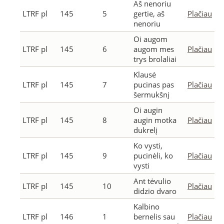
Aš nenoriu
LTRF pl
145
5
gertie, aš
Plačiau
nenoriu
Oi augom
LTRF pl
145
6
augom mes
Plačiau
trys brolaliai
Klausė
LTRF pl
145
7
pucinas pas
Plačiau
šermukšnį
Oi augin
LTRF pl
145
8
augin motka
Plačiau
dukrelį
Ko vysti,
LTRF pl
145
9
pucinėli, ko
Plačiau
vysti
Ant tėvulio
LTRF pl
145
10
Plačiau
didzio dvaro
Kalbino
LTRF pl
146
1
bernelis sau
Plačiau