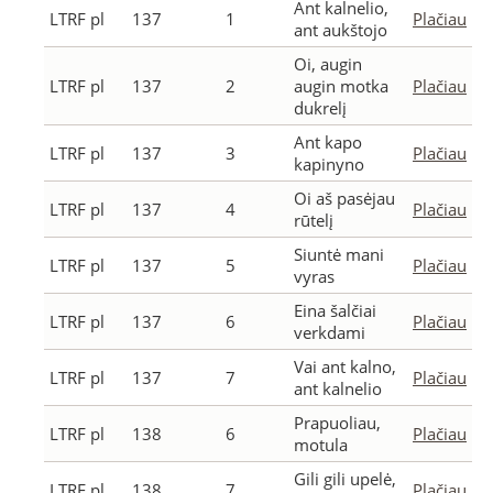
Ant kalnelio,
LTRF pl
137
1
Plačiau
ant aukštojo
Oi, augin
LTRF pl
137
2
augin motka
Plačiau
dukrelį
Ant kapo
LTRF pl
137
3
Plačiau
kapinyno
Oi aš pasėjau
LTRF pl
137
4
Plačiau
rūtelį
Siuntė mani
LTRF pl
137
5
Plačiau
vyras
Eina šalčiai
LTRF pl
137
6
Plačiau
verkdami
Vai ant kalno,
LTRF pl
137
7
Plačiau
ant kalnelio
Prapuoliau,
LTRF pl
138
6
Plačiau
motula
Gili gili upelė,
LTRF pl
138
7
Plačiau