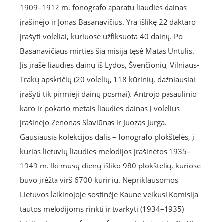
1909–1912 m. fonografo aparatu liaudies dainas
įrašinėjo ir Jonas Basanavičius. Yra išlikę 22 daktaro
įrašyti voleliai, kuriuose užfiksuota 40 dainų. Po
Basanavičiaus mirties šią misiją tęsė Matas Untulis.
Jis įrašė liaudies dainų iš Lydos, Švenčionių, Vilniaus-
Trakų apskričių (20 volelių, 118 kūrinių, dažniausiai
įrašyti tik pirmieji dainų posmai). Antrojo pasaulinio
karo ir pokario metais liaudies dainas į volelius
įrašinėjo Zenonas Slaviūnas ir Juozas Jurga.
Gausiausia kolekcijos dalis – fonografo plokštelės, į
kurias lietuvių liaudies melodijos įrašinėtos 1935–
1949 m. Iki mūsų dienų išliko 980 plokštelių, kuriose
buvo įrėžta virš 6700 kūrinių. Nepriklausomos
Lietuvos laikinojoje sostinėje Kaune veikusi Komisija
tautos melodijoms rinkti ir tvarkyti (1934–1935)