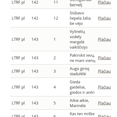
LTRF pl
142
11
Plačiau
bernelį
Siūbavo
LTRF pl
142
12
liepela žalia
Plačiau
be vėjo
Vyšnelių
sodely
LTRF pl
143
1
Plačiau
mergelė
vaikščiojo
Pakirskit ievų,
LTRF pl
143
2
Plačiau
ne mani vienų
Augo girioj
LTRF pl
143
3
Plačiau
stadulėlė
Gieda
LTRF pl
143
4
gaideliai,
Plačiau
giedos ir antri
Aikie aikie,
LTRF pl
143
5
Plačiau
Marinėle
Kas ten miške
LTRF pl
143
6
Plačiau