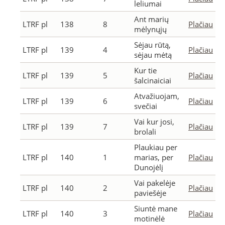
leliumai
Ant marių
LTRF pl
138
8
Plačiau
mėlynųjų
Sėjau rūtą,
LTRF pl
139
4
Plačiau
sėjau mėtą
Kur tie
LTRF pl
139
5
Plačiau
šalcinaiciai
Atvažiuojam,
LTRF pl
139
6
Plačiau
svečiai
Vai kur josi,
LTRF pl
139
7
Plačiau
brolali
Plaukiau per
LTRF pl
140
1
marias, per
Plačiau
Dunojėlį
Vai pakelėje
LTRF pl
140
2
Plačiau
paviešėje
Siuntė mane
LTRF pl
140
3
Plačiau
motinėlė