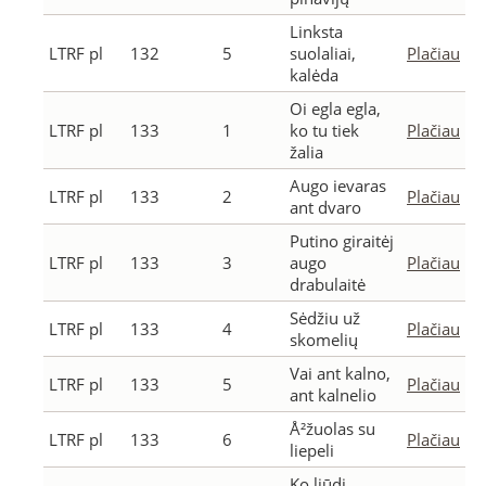
Linksta
LTRF pl
132
5
suolaliai,
Plačiau
kalėda
Oi egla egla,
LTRF pl
133
1
ko tu tiek
Plačiau
žalia
Augo ievaras
LTRF pl
133
2
Plačiau
ant dvaro
Putino giraitėj
LTRF pl
133
3
augo
Plačiau
drabulaitė
Sėdžiu už
LTRF pl
133
4
Plačiau
skomelių
Vai ant kalno,
LTRF pl
133
5
Plačiau
ant kalnelio
Å²žuolas su
LTRF pl
133
6
Plačiau
liepeli
Ko liūdi,