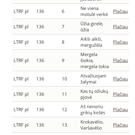
Ne viena
LTRF pl
136
6
Plačiau
motulė verkė
Ūžia girelė,
LTRF pl
136
7
Plačiau
ūžia
Aikši aikši,
LTRF pl
136
8
Plačiau
mergužėla
Mergela
LTRF pl
136
9
šiokia,
Plačiau
mergela tokia
Atvažiuojam
LTRF pl
136
10
Plačiau
žalymai
Kas tų ožiukų
LTRF pl
136
11
Plačiau
pjovė
Aš nenoriu
LTRF pl
136
12
Plačiau
grikių košės
Krokavėlio,
LTRF pl
136
13
Plačiau
Varšavėlio