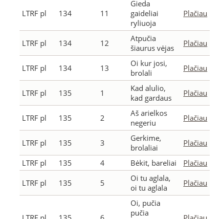
Gieda
LTRF pl
134
11
gaideliai
Plačiau
ryliuoja
Atpučia
LTRF pl
134
12
Plačiau
šiaurus vėjas
Oi kur josi,
LTRF pl
134
13
Plačiau
brolali
Kad alulio,
LTRF pl
135
1
Plačiau
kad gardaus
Aš arielkos
LTRF pl
135
2
Plačiau
negeriu
Gerkime,
LTRF pl
135
3
Plačiau
brolaliai
LTRF pl
135
4
Bėkit, bareliai
Plačiau
Oi tu aglala,
LTRF pl
135
5
Plačiau
oi tu aglala
Oi, pučia
pučia
LTRF pl
135
6
Plačiau