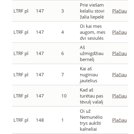
Prie viešam
LTRF pl
147
3
kelaliu stovi
Plačiau
žalia liepelė
Oi kai mes
LTRF pl
147
4
augom, mes
Plačiau
dvi sesiulės
Aš
LTRF pl
147
6
užmigdžiau
Plačiau
bernelį
Kai aš
LTRF pl
147
7
nuginiau
Plačiau
jautelius
Kad aš
LTRF pl
147
10
turėtau pas
Plačiau
tėvulį valalį
Oi už
Nemunėlio
LTRF pl
148
1
Plačiau
trys aukšti
kalneliai