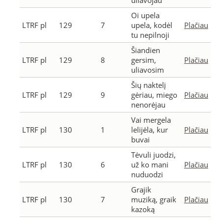
uliavojau
Oi upela
LTRF pl
129
7
upela, kodėl
Plačiau
tu nepilnoji
Šiandien
LTRF pl
129
8
gersim,
Plačiau
uliavosim
Šių naktelį
LTRF pl
129
9
gėriau, miego
Plačiau
nenorėjau
Vai mergela
LTRF pl
130
1
lelijėla, kur
Plačiau
buvai
Tėvuli juodzi,
LTRF pl
130
6
už ko mani
Plačiau
nuduodzi
Grajik
LTRF pl
130
7
muziką, graik
Plačiau
kazoką