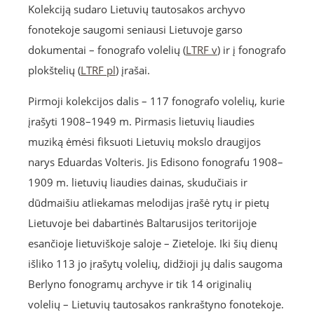
Kolekciją sudaro Lietuvių tautosakos archyvo
fonotekoje saugomi seniausi Lietuvoje garso
dokumentai – fonografo volelių (
LTRF v
) ir į fonografo
plokštelių (
LTRF pl
) įrašai.
Pirmoji kolekcijos dalis – 117 fonografo volelių, kurie
įrašyti 1908–1949 m. Pirmasis lietuvių liaudies
muziką ėmėsi fiksuoti Lietuvių mokslo draugijos
narys Eduardas Volteris. Jis Edisono fonografu 1908–
1909 m. lietuvių liaudies dainas, skudučiais ir
dūdmaišiu atliekamas melodijas įrašė rytų ir pietų
Lietuvoje bei dabartinės Baltarusijos teritorijoje
esančioje lietuviškoje saloje – Zieteloje. Iki šių dienų
išliko 113 jo įrašytų volelių, didžioji jų dalis saugoma
Berlyno fonogramų archyve ir tik 14 originalių
volelių – Lietuvių tautosakos rankraštyno fonotekoje.