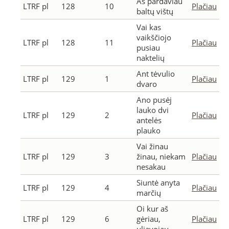
Aš pardaviau
LTRF pl
128
10
Plačiau
baltų vištų
Vai kas
vaikščiojo
LTRF pl
128
11
Plačiau
pusiau
naktelių
Ant tėvulio
LTRF pl
129
1
Plačiau
dvaro
Ano pusėj
lauko dvi
LTRF pl
129
2
Plačiau
antelės
plauko
Vai žinau
LTRF pl
129
3
žinau, niekam
Plačiau
nesakau
Siuntė anyta
LTRF pl
129
4
Plačiau
marčių
Oi kur aš
LTRF pl
129
6
gėriau,
Plačiau