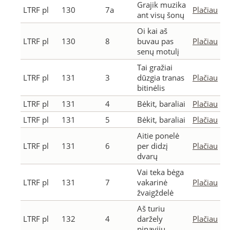
Grajik muzika
LTRF pl
130
7a
Plačiau
ant visų šonų
Oi kai aš
LTRF pl
130
8
buvau pas
Plačiau
senų motulį
Tai gražiai
LTRF pl
131
3
dūzgia tranas
Plačiau
bitinėlis
LTRF pl
131
4
Bėkit, baraliai
Plačiau
LTRF pl
131
5
Bėkit, baraliai
Plačiau
Aitie ponelė
LTRF pl
131
6
per didzį
Plačiau
dvarų
Vai teka bėga
LTRF pl
131
7
vakarinė
Plačiau
žvaigždelė
Aš turiu
LTRF pl
132
4
daržely
Plačiau
pinavijų