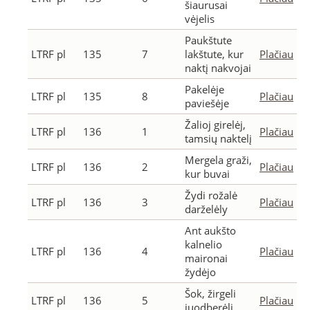
šiaurusai
vėjelis
Paukštute
LTRF pl
135
7
lakštute, kur
Plačiau
naktį nakvojai
Pakelėje
LTRF pl
135
8
Plačiau
paviešėje
Žalioj girelėj,
LTRF pl
136
1
Plačiau
tamsių naktelį
Mergela graži,
LTRF pl
136
2
Plačiau
kur buvai
Žydi rožalė
LTRF pl
136
3
Plačiau
darželėly
Ant aukšto
kalnelio
LTRF pl
136
4
Plačiau
maironai
žydėjo
Šok, žirgeli
LTRF pl
136
5
Plačiau
juodberėli