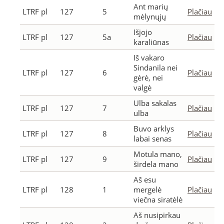
Ant marių
LTRF pl
127
5
Plačiau
mėlynųjų
Išjojo
LTRF pl
127
5a
Plačiau
karaliūnas
Iš vakaro
Sindanila nei
LTRF pl
127
6
Plačiau
gėrė, nei
valgė
Ulba sakalas
LTRF pl
127
7
Plačiau
ulba
Buvo arklys
LTRF pl
127
8
Plačiau
labai senas
Motula mano,
LTRF pl
127
9
Plačiau
širdela mano
Aš esu
LTRF pl
128
1
mergelė
Plačiau
viečna siratėlė
Aš nusipirkau