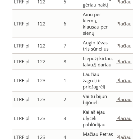
LTRF pl
122
5
Plačiau
gėriau naktį
Ainu per
kiemų,
LTRF pl
122
6
Plačiau
klausau per
sienų
Augin tėvas
LTRF pl
122
7
Plačiau
tris sūnelius
Liepužį kirtau,
LTRF pl
122
8
Plačiau
laivužį dariau
Laužiau
LTRF pl
123
1
žagrelį ir
Plačiau
priežagrėlį
Vai tu bijūn
LTRF pl
123
2
Plačiau
bijūnėli
Kai aš ėjau
LTRF pl
123
3
ūlyčėli
Plačiau
pablūdijau
Mačiau Petras
LTRF pl
123
4
Plačiau