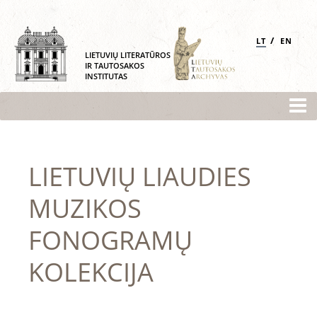
/
LT
EN
LIETUVIŲ LITERATŪROS
IR TAUTOSAKOS
INSTITUTAS
LIETUVIŲ LIAUDIES
MUZIKOS
FONOGRAMŲ
KOLEKCIJA