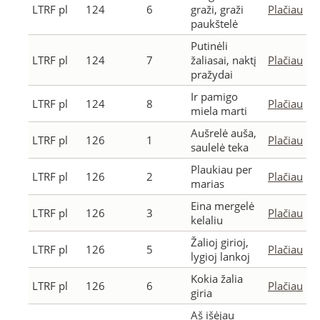
LTRF pl
124
6
graži, graži
Plačiau
paukštelė
Putinėli
LTRF pl
124
7
žaliasai, naktį
Plačiau
pražydai
Ir pamigo
LTRF pl
124
8
Plačiau
miela marti
Aušrelė auša,
LTRF pl
126
1
Plačiau
saulelė teka
Plaukiau per
LTRF pl
126
2
Plačiau
marias
Eina mergelė
LTRF pl
126
3
Plačiau
kelaliu
Žalioj girioj,
LTRF pl
126
5
Plačiau
lygioj lankoj
Kokia žalia
LTRF pl
126
6
Plačiau
giria
Aš išėjau