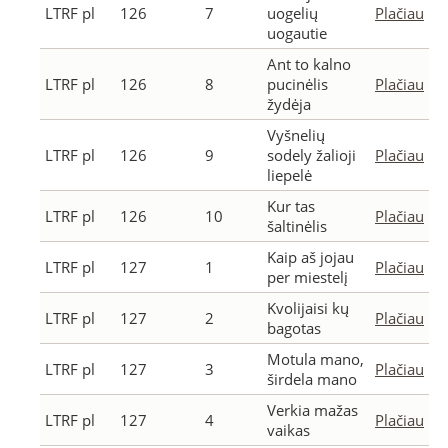
LTRF pl
126
7
uogelių
Plačiau
uogautie
Ant to kalno
LTRF pl
126
8
pucinėlis
Plačiau
žydėja
Vyšnelių
LTRF pl
126
9
sodely žalioji
Plačiau
liepelė
Kur tas
LTRF pl
126
10
Plačiau
šaltinėlis
Kaip aš jojau
LTRF pl
127
1
Plačiau
per miestelį
Kvolijaisi kų
LTRF pl
127
2
Plačiau
bagotas
Motula mano,
LTRF pl
127
3
Plačiau
širdela mano
Verkia mažas
LTRF pl
127
4
Plačiau
vaikas