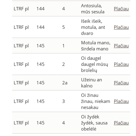
Antosiula,
LTRF pl
144
4
Plačiau
mūs sesula
Išeik išeik,
LTRF pl
144
5
motula, ant
Plačiau
dvaro
Motula mano,
LTRF pl
145
1
Plačiau
širdela mano
Oi daugel
LTRF pl
145
2
daugel mūsų
Plačiau
brolelių
Užeinu an
LTRF pl
145
2a
Plačiau
kalno
Oi žinau
LTRF pl
145
3
žinau, niekam
Plačiau
nesakau
Oi žydėk
LTRF pl
145
4
žydėk, sausa
Plačiau
obelėlė