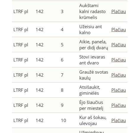
Aukštami
LTRF pl
142
3
kalni radasto
Plačiau
krūmelis
Užeisiu ant
LTRF pl
142
4
Plačiau
kalno
Aikie, panela,
LTRF pl
142
5
Plačiau
per didį dvarų
Stovi ievaras
LTRF pl
142
6
Plačiau
ant dvaro
Graužė svotas
LTRF pl
142
7
Plačiau
kaulų
Atsišaukit,
LTRF pl
142
8
Plačiau
giminėlės
Ėjo šiaučius
LTRF pl
142
9
Plačiau
per miestelį
Kur aš šokau,
LTRF pl
142
10
Plačiau
ulevojau
Užmigdinau