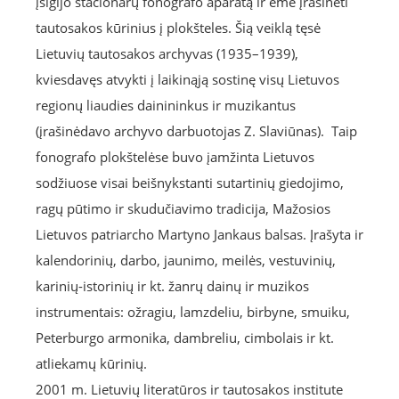
įsigijo stacionarų fonografo aparatą ir ėmė įrašinėti
tautosakos kūrinius į plokšteles. Šią veiklą tęsė
Lietuvių tautosakos archyvas (1935–1939),
kviesdavęs atvykti į laikinąją sostinę visų Lietuvos
regionų liaudies dainininkus ir muzikantus
(įrašinėdavo archyvo darbuotojas Z. Slaviūnas). Taip
fonografo plokštelėse buvo įamžinta Lietuvos
sodžiuose visai beišnykstanti sutartinių giedojimo,
ragų pūtimo ir skudučiavimo tradicija, Mažosios
Lietuvos patriarcho Martyno Jankaus balsas. Įrašyta ir
kalendorinių, darbo, jaunimo, meilės, vestuvinių,
karinių-istorinių ir kt. žanrų dainų ir muzikos
instrumentais: ožragiu, lamzdeliu, birbyne, smuiku,
Peterburgo armonika, dambreliu, cimbolais ir kt.
atliekamų kūrinių.
2001 m. Lietuvių literatūros ir tautosakos institute