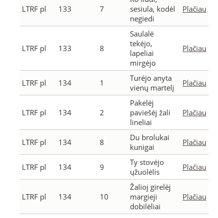
LTRF pl
133
7
sesiula, kodėl
Plačiau
negiedi
Saulalė
tekėjo,
LTRF pl
133
8
Plačiau
lapeliai
mirgėjo
Turėjo anyta
LTRF pl
134
1
Plačiau
vienų martelį
Pakelėj
LTRF pl
134
2
paviešėj žali
Plačiau
lineliai
Du brolukai
LTRF pl
134
8
Plačiau
kunigai
Ty stovėjo
LTRF pl
134
9
Plačiau
ųžuolėlis
Žalioj girelėj
LTRF pl
134
10
margieji
Plačiau
dobilėliai